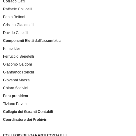
Corrado Gatti
Raffaele Collicelli
Paolo Bettoni
Cristina Giacomelli
Davide Castelli
Componenti Eletti dall’assemblea
Primo Ider
Ferruccio Benetelli
Giacomo Gaidoni
Gianfranco Ronchi
Giovanni Mazza
Chiara Scalvini
Past president
Tiziano Pavoni
Collegio dei Garanti Contabili
Coordinatore dei Probiviri
COLLEGIO DEI GARANTI CONTABILI