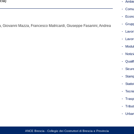
cia)
-
Ambie
-
Comun
-
Econ
-
Grupp
a, Giovanni Mazza, Francesco Matricardi, Giuseppe Fasanini, Andrea
-
Lavori
-
Lavor
-
Modul
-
Notizi
-
Quali
-
Sicur
-
Stam
-
Statis
-
Tecni
-
Trasp
-
Tribut
-
Urban
ANCE Brescia - Collegio dei Costruttori di Brescia e Provincia