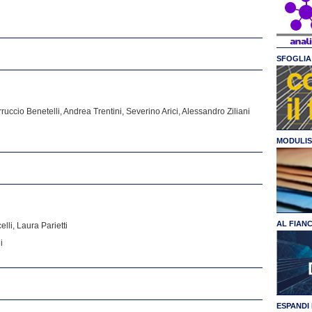
SFOGLIA 
uccio Benetelli, Andrea Trentini, Severino Arici, Alessandro Ziliani
MODULIS
AL FIAN
li, Laura Parietti
i
ESPANDI 