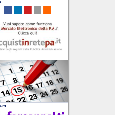
u
ALTI