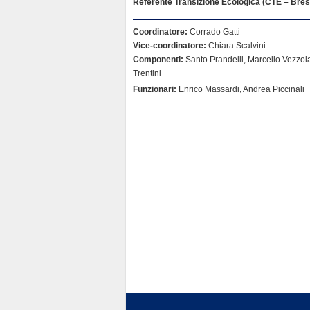
Referente Transizione Ecologica (CTE – Bres
Coordinatore:
Corrado Gatti
Vice-coordinatore:
Chiara Scalvini
Componenti:
Santo Prandelli, Marcello Vezzol
Trentini
Funzionari:
Enrico Massardi, Andrea Piccinali