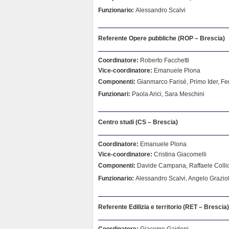
Funzionario:
Alessandro Scalvi
Referente Opere pubbliche (ROP – Brescia)
Coordinatore:
Roberto Facchetti
Vice-coordinatore:
Emanuele Plona
Componenti:
Gianmarco Farisé, Primo Ider, Ferr
Funzionari:
Paola Arici, Sara Meschini
Centro studi (CS – Brescia)
Coordinatore:
Emanuele Plona
Vice-coordinatore:
Cristina Giacomelli
Componenti:
Davide Campana, Raffaele Collicel
Funzionario:
Alessandro Scalvi, Angelo Graziol
Referente Edilizia e territorio (RET – Brescia)
Coordinatore:
Giacomo Gaidoni