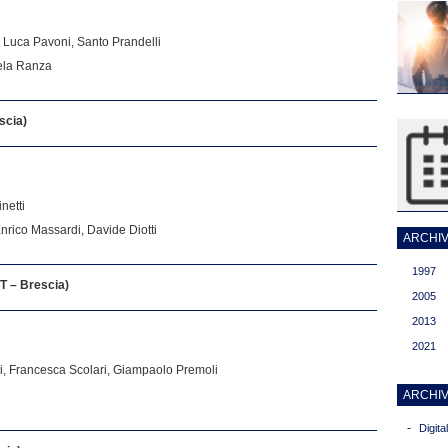
, Luca Pavoni, Santo Prandelli
hela Ranza
scia)
netti
Enrico Massardi, Davide Diotti
ARCHIVI
1997
T – Brescia)
2005
2013
2021
oli, Francesca Scolari, Giampaolo Premoli
ARCHIV
-
Digit