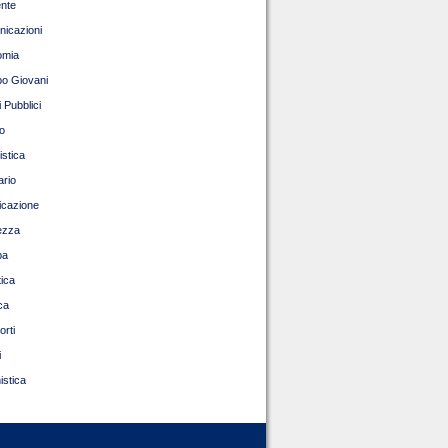
nte
icazioni
omia
o Giovani
 Pubblici
o
istica
ario
ficazione
ezza
pa
tica
ca
orti
i
istica