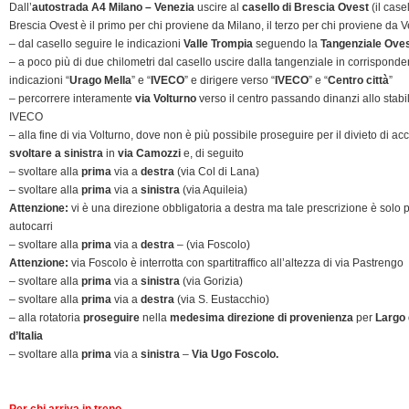
Dall’
autostrada A4 Milano – Venezia
uscire al
casello di Brescia Ovest
(il casel
Brescia Ovest è il primo per chi proviene da Milano, il terzo per chi proviene da 
– dal casello seguire le indicazioni
Valle Trompia
seguendo la
Tangenziale Ove
– a poco più di due chilometri dal casello uscire dalla tangenziale in corrisponde
indicazioni “
Urago Mella
” e “
IVECO
” e dirigere verso “
IVECO
” e “
Centro città
”
– percorrere interamente
via Volturno
verso il centro passando dinanzi allo stab
IVECO
– alla fine di via Volturno, dove non è più possibile proseguire per il divieto di ac
svoltare a sinistra
in
via Camozzi
e, di seguito
– svoltare alla
prima
via a
destra
(via Col di Lana)
– svoltare alla
prima
via a
sinistra
(via Aquileia)
Attenzione:
vi è una direzione obbligatoria a destra ma tale prescrizione è solo p
autocarri
– svoltare alla
prima
via a
destra
– (via Foscolo)
Attenzione:
via Foscolo è interrotta con spartitraffico all’altezza di via Pastrengo
– svoltare alla
prima
via a
sinistra
(via Gorizia)
– svoltare alla
prima
via a
destra
(via S. Eustacchio)
– alla rotatoria
proseguire
nella
medesima direzione di provenienza
per
Largo 
d’Italia
– svoltare alla
prima
via a
sinistra
–
Via Ugo Foscolo.
Per chi arriva in treno