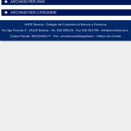
ARCHIVIO PER ANNI
ARCHIVIO PER CATEGORIE
ANCE Brescia - Collegio dei Costruttori di Brescia e Provincia
Via Ugo Foscolo 6 - 25128 Brescia - Tel. 030.399133 - Fax 030.381798 -
info@ancebrescia.it
-
Codice Fiscale: 80010490177 - Pec:
ancebrescia@legalmail.it
-
Utilizzo dei Cookie