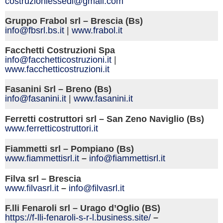
costruzioniessedi@gmail.com
Gruppo Frabol srl – Brescia (Bs)
info@fbsrl.bs.it
|
www.frabol.it
Facchetti Costruzioni Spa
info@facchetticostruzioni.it
|
www.facchetticostruzioni.it
Fasanini Srl – Breno (Bs)
info@fasanini.it
|
www.fasanini.it
Ferretti costruttori srl – San Zeno Naviglio (Bs)
www.ferretticostruttori.it
Fiammetti srl – Pompiano (Bs)
www.fiammettisrl.it
–
info@fiammettisrl.it
Filva srl – Brescia
www.filvasrl.it
–
info@filvasrl.it
F.lli Fenaroli srl – Urago d’Oglio (BS)
https://f-lli-fenaroli-s-r-l.business.site/
–