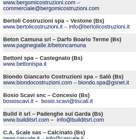
www.bergomicostruzioni.com
–
commerciale@bergomicostruzioni.com
Bertoli Costruzioni spa – Vestone (Bs)
www.bertolicostruzioni.
it
–
info@bertolicostruzioni.it
Beton Camuna srl – Darfo Boario Terme (Bs)
www.paginegialle.it/betoncamuna
Bettoni spa – Castegnato (Bs)
www.bettonispa.it
Biondo Giancarlo Costruzioni spa – Salò (Bs)
www.biondocostruzioni.com
–
biondo.spa@gsnet.it
Bosio Scavi snc – Concesio (Bs)
bosioscavi.
it
–
bosio.scavi@tiscali.it
Build it srl – Padenghe sul Garda (Bs)
www.builditsrl.com
–
info@builditsrl.com
C.A. Scale sas – Calcinato (Bs)
www.cascale.
it
–
info@cascale.it