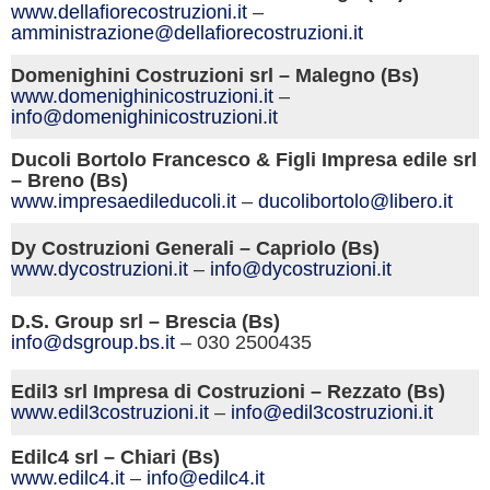
www.dellafiorecostruzioni.
it
–
amministrazione@dellafiorecostruzioni.it
Domenighini Costruzioni srl – Malegno (Bs)
www.domenighinicostruzioni.
it
–
info@domenighinicostruzioni.it
Ducoli Bortolo Francesco & Figli Impresa edile srl
– Breno (Bs)
www.impresaedileducoli.
it
–
ducolibortolo@libero.it
Dy Costruzioni Generali – Capriolo (Bs)
www.dycostruzioni.
it
–
info@dycostruzioni.it
D.S. Group srl – Brescia (Bs)
info@dsgroup.bs.
it
– 030 2500435
Edil3 srl Impresa di Costruzioni – Rezzato (Bs)
www.edil3costruzioni.
it
–
info@edil3costruzioni.it
Edilc4 srl – Chiari (Bs)
www.edilc4.
it
–
info@edilc4.it