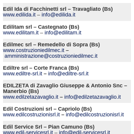
Edil Ida di Facchinetti srl – Travagliato (Bs)
www.edilida.
it
–
info@edilida.it
Edilitam srl – Castegnato (Bs)
www.edilitam.
it
–
info@edilitam.it
Edilmec srl – Remedello di Sopra (Bs)
www.costruzioniedilmec.
it
–
amministrazione@costruzioniedilmec.it
Ediltre srl – Corte Franca (Bs)
www.ediltre-srl.
it
–
info@ediltre-srl.it
EDILZETA di Zavaglio Giuseppe & Antonio Snc –
Manerbio (Bs)
www.edilzetazavaglio.
it
–
info@edilzetazavaglio.it
Edil Costruzioni srl – Capriolo (Bs)
www.edilcostruzionisrl.
it
–
info@edilcostruzionisrl.it
Edil Service Srl – Pian Camuno (Bs)
www.edil-servicesrl.
it
–
info@edil-servicesrl.
it