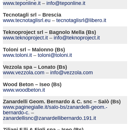
www.teponline.it
–
info@teponline.it
Tecnotagli srl – Brescia
www.tecnotaglisrl.eu
–
tecnotaglisrl@libero.it
Teknoproject srl – Bagnolo Mella (Bs)
www.teknoproject.it
–
info@teknoproject.it
Toloni srl – Malonno (Bs)
www.toloni.it
–
toloni@toloni.it
Vezzola spa – Lonato (Bs)
www.vezzola.com
–
info@vezzola.com
Wood Beton – Iseo (Bs)
www.woodbeton.it
Zanardelli Geom. Bernardo & C. snc – Salò (Bs)
www.paginegialle.it/salo-bs/zanardelli-geom.-
bernardo-c.
–
zanardellisnc@zanardellibernardo.191.it
Ziliani F.lli & Figli spa – Iseo (Bs)