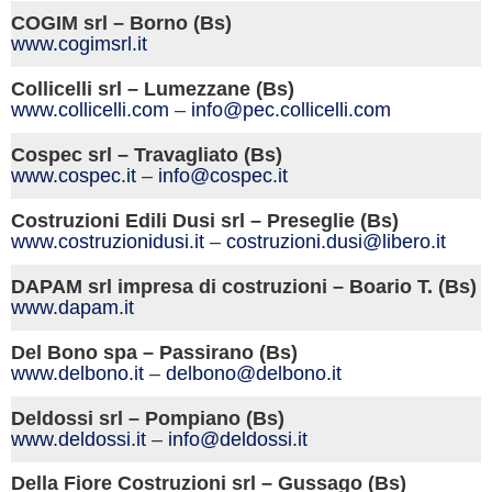
COGIM srl – Borno (Bs)
www.cogimsrl.it
Collicelli srl – Lumezzane (Bs)
www.collicelli.com
–
info@pec.collicelli.com
Cospec srl – Travagliato (Bs)
www.cospec.
it
–
info@cospec.it
Costruzioni Edili Dusi srl – Preseglie (Bs)
www.costruzionidusi.
it
–
costruzioni.dusi@libero.it
DAPAM srl impresa di costruzioni – Boario T. (Bs)
www.dapam.it
Del Bono spa – Passirano (Bs)
www.delbono.
it
–
delbono@delbono.it
Deldossi srl – Pompiano (Bs)
www.deldossi.
it
–
info@deldossi.it
Della Fiore Costruzioni srl – Gussago (Bs)