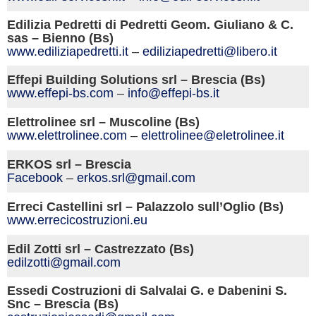
Edilizia Pedretti di Pedretti Geom. Giuliano & C.
sas – Bienno (Bs)
www.ediliziapedretti.it
–
ediliziapedretti@libero.it
Effepi Building Solutions srl – Brescia (Bs)
www.effepi-bs.com
–
info@effepi-bs.it
Elettrolinee srl – Muscoline (Bs)
www.elettrolinee.com
–
elettrolinee@eletrolinee.it
ERKOS srl – Brescia
Facebook
–
erkos.
srl@gmail.com
Erreci Castellini srl – Palazzolo sull’Oglio (Bs)
www.errecicostruzioni.eu
Edil Zotti srl – Castrezzato (Bs)
edilzotti@gmail.com
Essedi Costruzioni di Salvalai G. e Dabenini S.
Snc – Brescia (Bs)