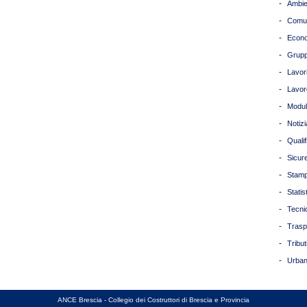
-
Ambie
-
Comun
-
Econ
-
Grupp
-
Lavori
-
Lavor
-
Modul
-
Notizi
-
Quali
-
Sicur
-
Stam
-
Statis
-
Tecni
-
Trasp
-
Tribut
-
Urban
ANCE Brescia - Collegio dei Costruttori di Brescia e Provincia