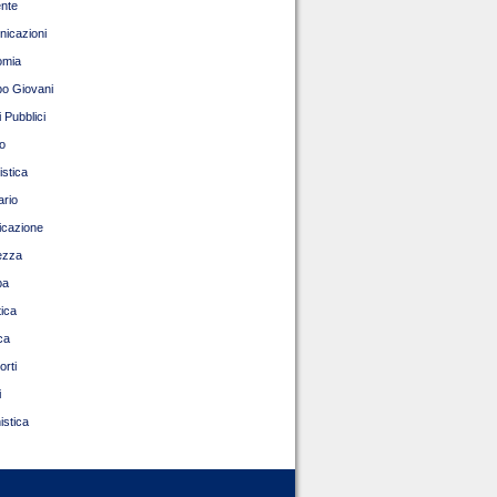
nte
icazioni
omia
o Giovani
 Pubblici
o
istica
ario
ficazione
ezza
pa
tica
ca
orti
i
istica