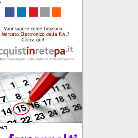
u
ALTI