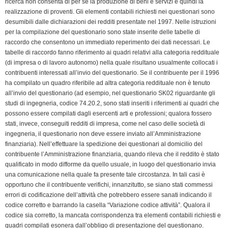
ricerca non consenta di per sé la produzione di beni e servizi e quindi la
realizzazione di proventi. Gli elementi contabili richiesti nei questionari sono
desumibili dalle dichiarazioni dei redditi presentate nel 1997. Nelle istruzioni
per la compilazione del questionario sono state inserite delle tabelle di
raccordo che consentono un immediato reperimento dei dati necessari. Le
tabelle di raccordo fanno riferimento ai quadri relativi alla categoria reddituale
(di impresa o di lavoro autonomo) nella quale risultano usualmente collocati i
contribuenti interessati all’invio del questionario. Se il contribuente per il 1996
ha compilato un quadro riferibile ad altra categoria reddituale non è tenuto
all’invio del questionario (ad esempio, nel questionario SK02 riguardante gli
studi di ingegneria, codice 74.20.2, sono stati inseriti i riferimenti ai quadri che
possono essere compilati dagli esercenti arti e professioni; qualora fossero
stati, invece, conseguiti redditi di impresa, come nel caso delle società di
ingegneria, il questionario non deve essere inviato all’Amministrazione
finanziaria). Nell’effettuare la spedizione dei questionari al domicilio del
contribuente l’Amministrazione finanziaria, quando rileva che il reddito è stato
qualificato in modo difforme da quello usuale, in luogo del questionario invia
una comunicazione nella quale fa presente tale circostanza. In tali casi è
opportuno che il contribuente verifichi, innanzitutto, se siano stati commessi
errori di codificazione dell’attività che potrebbero essere sanati indicando il
codice corretto e barrando la casella “Variazione codice attività”. Qualora il
codice sia corretto, la mancata corrispondenza tra elementi contabili richiesti e
quadri compilati esonera dall’obbligo di presentazione del questionano.