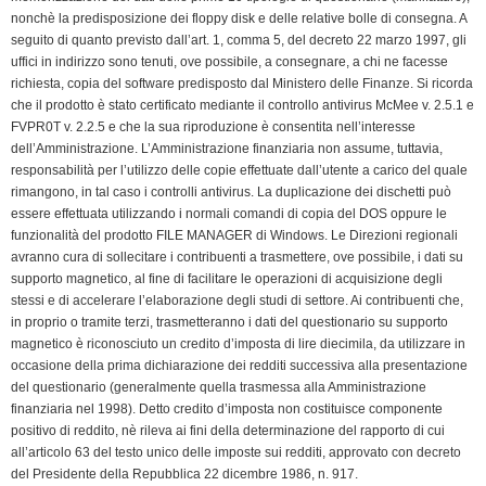
nonchè la predisposizione dei floppy disk e delle relative bolle di consegna. A
seguito di quanto previsto dall’art. 1, comma 5, del decreto 22 marzo 1997, gli
uffici in indirizzo sono tenuti, ove possibile, a consegnare, a chi ne facesse
richiesta, copia del software predisposto dal Ministero delle Finanze. Si ricorda
che il prodotto è stato certificato mediante il controllo antivirus McMee v. 2.5.1 e
FVPR0T v. 2.2.5 e che la sua riproduzione è consentita nell’interesse
dell’Amministrazione. L’Amministrazione finanziaria non assume, tuttavia,
responsabilità per l’utilizzo delle copie effettuate dall’utente a carico del quale
rimangono, in tal caso i controlli antivirus. La duplicazione dei dischetti può
essere effettuata utilizzando i normali comandi di copia del DOS oppure le
funzionalità del prodotto FILE MANAGER di Windows. Le Direzioni regionali
avranno cura di sollecitare i contribuenti a trasmettere, ove possibile, i dati su
supporto magnetico, al fine di facilitare le operazioni di acquisizione degli
stessi e di accelerare l’elaborazione degli studi di settore. Ai contribuenti che,
in proprio o tramite terzi, trasmetteranno i dati del questionario su supporto
magnetico è riconosciuto un credito d’imposta di lire diecimila, da utilizzare in
occasione della prima dichiarazione dei redditi successiva alla presentazione
del questionario (generalmente quella trasmessa alla Amministrazione
finanziaria nel 1998). Detto credito d’imposta non costituisce componente
positivo di reddito, nè rileva ai fini della determinazione del rapporto di cui
all’articolo 63 del testo unico delle imposte sui redditi, approvato con decreto
del Presidente della Repubblica 22 dicembre 1986, n. 917.