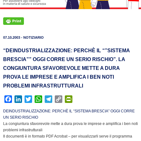
07.10.2003 - NOTIZIARIO
“DEINDUSTRIALIZZAZIONE: PERCHÈ IL “”SISTEMA
BRESCIA”” OGGI CORRE UN SERIO RISCHIO”. LA
CONGIUNTURA SFAVOREVOLE METTE A DURA
PROVA LE IMPRESE E AMPLIFICA I BEN NOTI
PROBLEMI INFRASTRUTTURALI
F
L
T
W
T
C
P
a
i
w
h
e
o
r
DEINDUSTRIALIZZAZIONE: PERCHÈ IL “SISTEMA BRESCIA” OGGI CORRE
c
n
i
a
l
p
i
UN SERIO RISCHIO
e
k
t
t
e
y
n
La congiuntura sfavorevole mette a dura prova le imprese e amplifica i ben noti
b
e
t
s
g
L
t
problemi infrastrutturali
Il documenti è in formato PDF Acrobat – per visualizzarli serve il programma
o
d
e
A
r
i
F