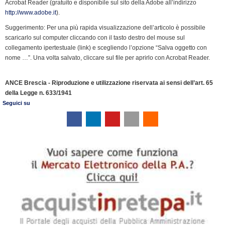
Acrobat Reader (gratuito e disponibile sul sito della Adobe all’indirizzo
o
I
r
p
a
n
r
http://www.adobe.it
).
k
n
p
m
k
i
Suggerimento: Per una più rapida visualizzazione dell’articolo è possibile
e
scaricarlo sul computer cliccando con il tasto destro del mouse sul
n
collegamento ipertestuale (link) e scegliendo l’opzione “Salva oggetto con
d
nome …”. Una volta salvato, cliccare sul file per aprirlo con Acrobat Reader.
l
y
ANCE Brescia - Riproduzione e utilizzazione riservata ai sensi dell’art. 65
della Legge n. 633/1941
Seguici su