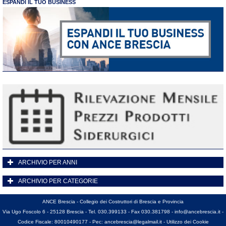
ESPANDI IL TUO BUSINESS
ARCHIVIO PER ANNI
ARCHIVIO PER CATEGORIE
ANCE Brescia - Collegio dei Costruttori di Brescia e Provincia
Via Ugo Foscolo 6 - 25128 Brescia - Tel. 030.399133 - Fax 030.381798 -
info@ancebrescia.it
-
Codice Fiscale: 80010490177 - Pec:
ancebrescia@legalmail.it
-
Utilizzo dei Cookie