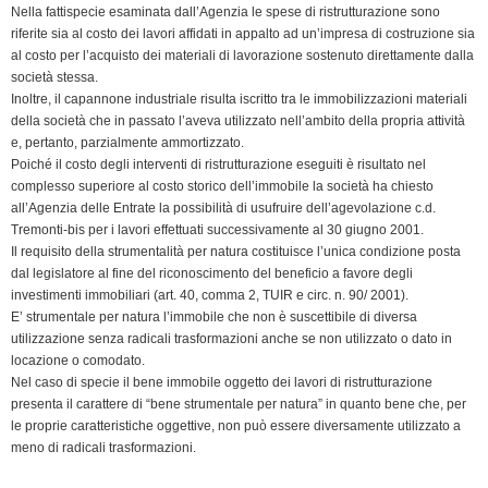
Nella fattispecie esaminata dall’Agenzia le spese di ristrutturazione sono
d
riferite sia al costo dei lavori affidati in appalto ad un’impresa di costruzione sia
l
al costo per l’acquisto dei materiali di lavorazione sostenuto direttamente dalla
y
società stessa.
Inoltre, il capannone industriale risulta iscritto tra le immobilizzazioni materiali
della società che in passato l’aveva utilizzato nell’ambito della propria attività
e, pertanto, parzialmente ammortizzato.
Poiché il costo degli interventi di ristrutturazione eseguiti è risultato nel
complesso superiore al costo storico dell’immobile la società ha chiesto
all’Agenzia delle Entrate la possibilità di usufruire dell’agevolazione c.d.
Tremonti-bis per i lavori effettuati successivamente al 30 giugno 2001.
Il requisito della strumentalità per natura costituisce l’unica condizione posta
dal legislatore al fine del riconoscimento del beneficio a favore degli
investimenti immobiliari (art. 40, comma 2, TUIR e circ. n. 90/ 2001).
E’ strumentale per natura l’immobile che non è suscettibile di diversa
utilizzazione senza radicali trasformazioni anche se non utilizzato o dato in
locazione o comodato.
Nel caso di specie il bene immobile oggetto dei lavori di ristrutturazione
presenta il carattere di “bene strumentale per natura” in quanto bene che, per
le proprie caratteristiche oggettive, non può essere diversamente utilizzato a
meno di radicali trasformazioni.