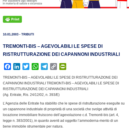
10.01.2003 - TRIBUTI
TREMONTI-BIS – AGEVOLABILI LE SPESE DI
RISTRUTTURAZIONE DEI CAPANNONI INDUSTRIALI
F
L
T
W
T
C
P
a
i
w
h
e
o
r
TREMONTI-BIS – AGEVOLABILI LE SPESE DI RISTRUTTURAZIONE DEI
c
n
i
a
l
p
i
CAPANNONI INDUSTRIALI TREMONTI-BIS – AGEVOLABILI LE SPESE DI
e
k
t
t
e
y
n
RISTRUTTURAZIONE DEI CAPANNONI INDUSTRIALI
b
e
t
s
g
L
t
(Ag. Entrate, Ris. 24/12/02, n. 393/E)
o
d
e
A
r
i
F
L’Agenzia delle Entrate ha stabilito che le spese di ristrutturazione eseguite su
o
I
r
p
a
n
r
un capannone industriale di proprietà di una società che svolge attività di
k
n
p
m
k
i
locazione immobiliare fruiscono dell’agevolazione c.d. Tremonti-bis (art. 4,
legge n. 383/2001), in quanto aventi ad oggetto l’ammoderna-mento di un
e
bene immobile strumentale per natura.
n