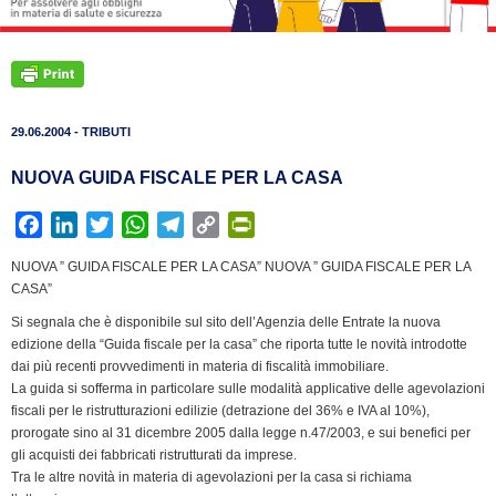
29.06.2004 - TRIBUTI
NUOVA GUIDA FISCALE PER LA CASA
F
L
T
W
T
C
P
a
i
w
h
e
o
r
NUOVA ” GUIDA FISCALE PER LA CASA” NUOVA ” GUIDA FISCALE PER LA
c
n
i
a
l
p
i
CASA”
e
k
t
t
e
y
n
Si segnala che è disponibile sul sito dell’Agenzia delle Entrate la nuova
b
e
t
s
g
L
t
edizione della “Guida fiscale per la casa” che riporta tutte le novità introdotte
o
d
e
A
r
i
F
dai più recenti provvedimenti in materia di fiscalità immobiliare.
o
I
r
p
a
n
r
La guida si sofferma in particolare sulle modalità applicative delle agevolazioni
k
n
p
m
k
i
fiscali per le ristrutturazioni edilizie (detrazione del 36% e IVA al 10%),
prorogate sino al 31 dicembre 2005 dalla legge n.47/2003, e sui benefici per
e
gli acquisti dei fabbricati ristrutturati da imprese.
n
Tra le altre novità in materia di agevolazioni per la casa si richiama
d