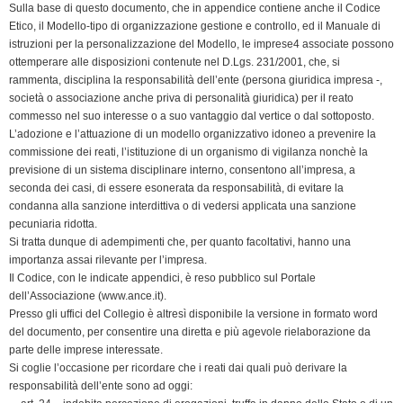
e
Sulla base di questo documento, che in appendice contiene anche il Codice
n
Etico, il Modello-tipo di organizzazione gestione e controllo, ed il Manuale di
istruzioni per la personalizzazione del Modello, le imprese4 associate possono
d
ottemperare alle disposizioni contenute nel D.Lgs. 231/2001, che, si
l
rammenta, disciplina la responsabilità dell’ente (persona giuridica impresa -,
y
società o associazione anche priva di personalità giuridica) per il reato
commesso nel suo interesse o a suo vantaggio dal vertice o dal sottoposto.
L’adozione e l’attuazione di un modello organizzativo idoneo a prevenire la
commissione dei reati, l’istituzione di un organismo di vigilanza nonchè la
previsione di un sistema disciplinare interno, consentono all’impresa, a
seconda dei casi, di essere esonerata da responsabilità, di evitare la
condanna alla sanzione interdittiva o di vedersi applicata una sanzione
pecuniaria ridotta.
Si tratta dunque di adempimenti che, per quanto facoltativi, hanno una
importanza assai rilevante per l’impresa.
Il Codice, con le indicate appendici, è reso pubblico sul Portale
dell’Associazione (www.ance.it).
Presso gli uffici del Collegio è altresì disponibile la versione in formato word
del documento, per consentire una diretta e più agevole rielaborazione da
parte delle imprese interessate.
Si coglie l’occasione per ricordare che i reati dai quali può derivare la
responsabilità dell’ente sono ad oggi: