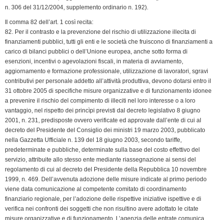
n. 306 del 31/12/2004, supplemento ordinario n. 192).
Il comma 82 dell’art. 1 così recita:
82. Per il contrasto e la prevenzione del rischio di utilizzazione illecita di
finanziamenti pubblici, tutti gli enti e le società che fruiscono di finanziamenti a
carico di bilanci pubblici o dell’Unione europea, anche sotto forma di
esenzioni, incentivi o agevolazioni fiscali, in materia di avviamento,
aggiornamento e formazione professionale, utilizzazione di lavoratori, sgravi
contributivi per personale addetto all’attività produttiva, devono dotarsi entro il
31 ottobre 2005 di specifiche misure organizzative e di funzionamento idonee
a prevenire il rischio del compimento di illeciti nel loro interesse o a loro
vantaggio, nel rispetto dei princìpi previsti dal decreto legislativo 8 giugno
2001, n. 231, predisposte ovvero verificate ed approvate dall’ente di cui al
decreto del Presidente del Consiglio dei ministri 19 marzo 2003, pubblicato
nella Gazzetta Ufficiale n. 139 del 18 giugno 2003, secondo tariffe,
predeterminate e pubbliche, determinate sulla base del costo effettivo del
servizio, attribuite allo stesso ente mediante riassegnazione ai sensi del
regolamento di cui al decreto del Presidente della Repubblica 10 novembre
1999, n. 469. Dell’avvenuta adozione delle misure indicate al primo periodo
viene data comunicazione al competente comitato di coordinamento
finanziario regionale, per l’adozione delle rispettive iniziative ispettive e di
verifica nei confronti dei soggetti che non risultino avere adottato le citate
misure organizzative e di funzionamento. L’agenzia delle entrate comunica