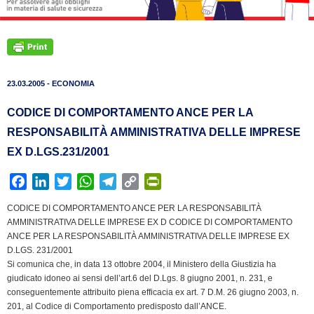
23.03.2005 - ECONOMIA
CODICE DI COMPORTAMENTO ANCE PER LA
RESPONSABILITÀ AMMINISTRATIVA DELLE IMPRESE
EX D.LGS.231/2001
F
L
T
W
T
C
P
a
i
w
h
e
o
r
CODICE DI COMPORTAMENTO ANCE PER LA RESPONSABILITÀ
c
n
i
a
l
p
i
AMMINISTRATIVA DELLE IMPRESE EX D CODICE DI COMPORTAMENTO
e
k
t
t
e
y
n
ANCE PER LA RESPONSABILITÀ AMMINISTRATIVA DELLE IMPRESE EX
b
e
t
s
g
L
t
D.LGS. 231/2001
Si comunica che, in data 13 ottobre 2004, il Ministero della Giustizia ha
o
d
e
A
r
i
F
giudicato idoneo ai sensi dell’art.6 del D.Lgs. 8 giugno 2001, n. 231, e
o
I
r
p
a
n
r
conseguentemente attribuito piena efficacia ex art. 7 D.M. 26 giugno 2003, n.
k
n
p
m
k
i
201, al Codice di Comportamento predisposto dall’ANCE.