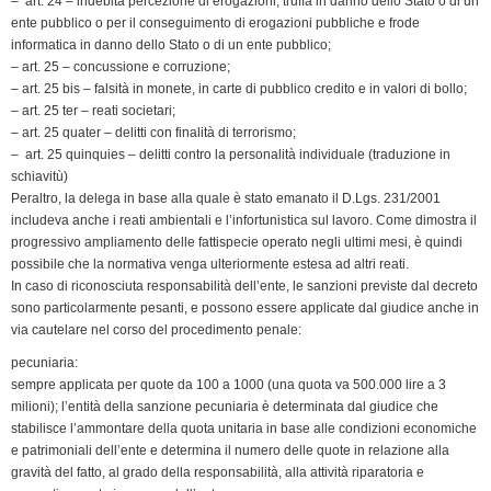
– art. 24 – indebita percezione di erogazioni, truffa in danno dello Stato o di un
ente pubblico o per il conseguimento di erogazioni pubbliche e frode
informatica in danno dello Stato o di un ente pubblico;
– art. 25 – concussione e corruzione;
– art. 25 bis – falsità in monete, in carte di pubblico credito e in valori di bollo;
– art. 25 ter – reati societari;
– art. 25 quater – delitti con finalità di terrorismo;
– art. 25 quinquies – delitti contro la personalità individuale (traduzione in
schiavitù)
Peraltro, la delega in base alla quale è stato emanato il D.Lgs. 231/2001
includeva anche i reati ambientali e l’infortunistica sul lavoro. Come dimostra il
progressivo ampliamento delle fattispecie operato negli ultimi mesi, è quindi
possibile che la normativa venga ulteriormente estesa ad altri reati.
In caso di riconosciuta responsabilità dell’ente, le sanzioni previste dal decreto
sono particolarmente pesanti, e possono essere applicate dal giudice anche in
via cautelare nel corso del procedimento penale:
pecuniaria:
sempre applicata per quote da 100 a 1000 (una quota va 500.000 lire a 3
milioni); l’entità della sanzione pecuniaria è determinata dal giudice che
stabilisce l’ammontare della quota unitaria in base alle condizioni economiche
e patrimoniali dell’ente e determina il numero delle quote in relazione alla
gravità del fatto, al grado della responsabilità, alla attività riparatoria e