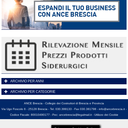
ARCHIVIO PER ANNI
ARCHIVIO PER CATEGORIE
ANCE Brescia - Collegio dei Costruttori di Brescia e Provincia
Via Ugo Foscolo 6 - 25128 Brescia - Tel. 030.399133 - Fax 030.381798 -
info@ancebrescia.it
-
Codice Fiscale: 80010490177 - Pec:
ancebrescia@legalmail.it
-
Utilizzo dei Cookie