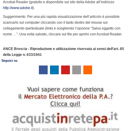
k
n
p
m
k
i
Acrobat Reader (gratuito e disponibile sul sito della Adobe all’indirizzo
http://www.adobe.it
).
e
n
Suggerimento: Per una più rapida visualizzazione dell’articolo è possibile
scaricarlo sul computer cliccando con il tasto destro del mouse sul
d
collegamento ipertestuale (link) e scegliendo l’opzione “Salva oggetto con
l
nome …”. Una volta salvato, cliccare sul file per aprirlo con Acrobat Reader.
y
ANCE Brescia - Riproduzione e utilizzazione riservata ai sensi dell’art. 65
della Legge n. 633/1941
Seguici su