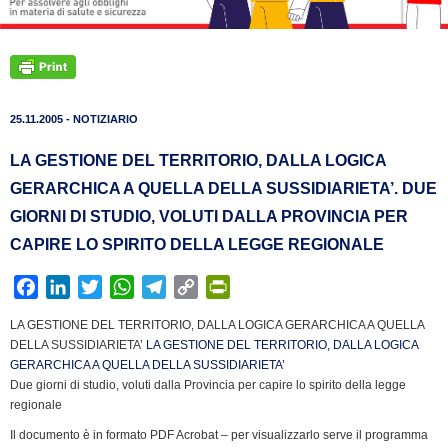
25.11.2005 - NOTIZIARIO
LA GESTIONE DEL TERRITORIO, DALLA LOGICA
GERARCHICA A QUELLA DELLA SUSSIDIARIETA’. DUE
GIORNI DI STUDIO, VOLUTI DALLA PROVINCIA PER
CAPIRE LO SPIRITO DELLA LEGGE REGIONALE
F
L
T
W
T
C
P
a
i
w
h
e
o
r
LA GESTIONE DEL TERRITORIO, DALLA LOGICA GERARCHICA A QUELLA
c
n
i
a
l
p
i
DELLA SUSSIDIARIETA’
LA GESTIONE DEL TERRITORIO, DALLA LOGICA
e
k
t
t
e
y
n
GERARCHICA A QUELLA DELLA SUSSIDIARIETA’
b
e
t
s
g
L
t
Due giorni di studio, voluti dalla Provincia per capire lo spirito della legge
regionale
o
d
e
A
r
i
F
o
I
r
p
a
n
r
Il documento è in formato PDF Acrobat – per visualizzarlo serve il programma