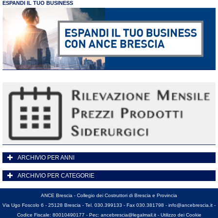
ESPANDI IL TUO BUSINESS
ARCHIVIO PER ANNI
ARCHIVIO PER CATEGORIE
ANCE Brescia - Collegio dei Costruttori di Brescia e Provincia
Via Ugo Foscolo 6 - 25128 Brescia - Tel. 030.399133 - Fax 030.381798 -
info@ancebrescia.it
-
Codice Fiscale: 80010490177 - Pec:
ancebrescia@legalmail.it
-
Utilizzo dei Cookie