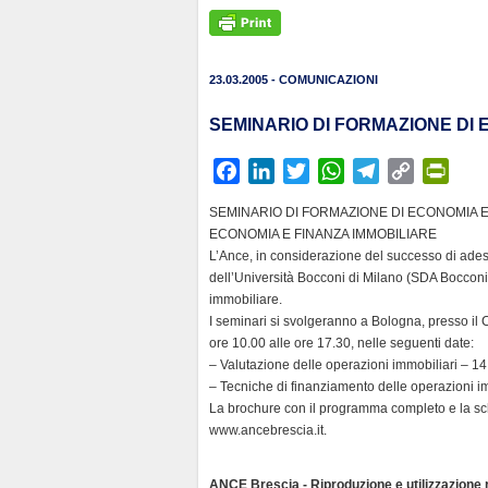
23.03.2005 - COMUNICAZIONI
SEMINARIO DI FORMAZIONE DI 
F
L
T
W
T
C
P
a
i
w
h
e
o
r
SEMINARIO DI FORMAZIONE DI ECONOMIA E
c
n
i
a
l
p
i
ECONOMIA E FINANZA IMMOBILIARE
e
k
t
t
e
y
n
L’Ance, in considerazione del successo di ades
b
e
t
s
g
L
t
dell’Università Bocconi di Milano (SDA Bocconi) 
immobiliare.
o
d
e
A
r
i
F
I seminari si svolgeranno a Bologna, presso il Co
o
I
r
p
a
n
r
ore 10.00 alle ore 17.30, nelle seguenti date:
k
n
p
m
k
i
– Valutazione delle operazioni immobiliari – 14
e
– Tecniche di finanziamento delle operazioni i
n
La brochure con il programma completo e la sched
www.ancebrescia.it.
d
l
y
ANCE Brescia - Riproduzione e utilizzazione ri