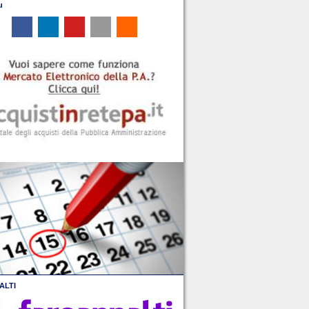
u
ALTI