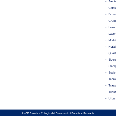
-
Ambie
-
Comun
-
Econ
-
Grupp
-
Lavori
-
Lavor
-
Modul
-
Notizi
-
Quali
-
Sicur
-
Stam
-
Statis
-
Tecni
-
Trasp
-
Tribut
-
Urban
ANCE Brescia - Collegio dei Costruttori di Brescia e Provincia