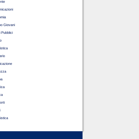
nte
icazioni
omia
o Giovani
 Pubblici
o
istica
ario
ficazione
ezza
pa
tica
ca
orti
i
istica