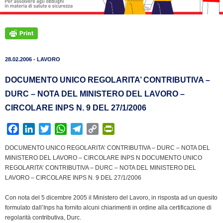
28.02.2006 - LAVORO
DOCUMENTO UNICO REGOLARITA’ CONTRIBUTIVA –
DURC – NOTA DEL MINISTERO DEL LAVORO –
CIRCOLARE INPS N. 9 DEL 27/1/2006
F
L
T
W
T
C
P
a
i
w
h
e
o
r
DOCUMENTO UNICO REGOLARITA’ CONTRIBUTIVA – DURC – NOTA DEL
c
n
i
a
l
p
i
MINISTERO DEL LAVORO – CIRCOLARE INPS N DOCUMENTO UNICO
e
k
t
t
e
y
n
REGOLARITA’ CONTRIBUTIVA – DURC – NOTA DEL MINISTERO DEL
b
e
t
s
g
L
t
LAVORO – CIRCOLARE INPS N. 9 DEL 27/1/2006
o
d
e
A
r
i
F
Con nota del 5 dicembre 2005 il Ministero del Lavoro, in risposta ad un quesito
o
I
r
p
a
n
r
formulato dall’Inps ha fornito alcuni chiarimenti in ordine alla certificazione di
k
n
p
m
k
i
regolarità contributiva, Durc.