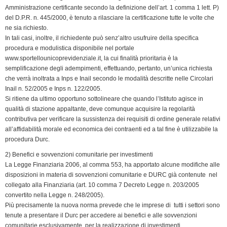
Amministrazione certificante secondo la definizione dell’art. 1 comma 1 lett. P)
del D.P.R. n. 445/2000, è tenuto a rilasciare la certificazione tutte le volte che
ne sia richiesto.
In tali casi, inoltre, il richiedente può senz’altro usufruire della specifica
procedura e modulistica disponibile nel portale
www.sportellounicoprevidenziale.it, la cui finalità prioritaria è la
semplificazione degli adempimenti, effettuando, pertanto, un’unica richiesta
che verrà inoltrata a Inps e Inail secondo le modalità descritte nelle Circolari
Inail n. 52/2005 e Inps n. 122/2005.
Si ritiene da ultimo opportuno sottolineare che quando l’Istituto agisce in
qualità di stazione appaltante, deve comunque acquisire la regolarità
contributiva per verificare la sussistenza dei requisiti di ordine generale relativi
all’affidabilità morale ed economica dei contraenti ed a tal fine è utilizzabile la
procedura Durc.
2) Benefici e sovvenzioni comunitarie per investimenti
La Legge Finanziaria 2006, al comma 553, ha apportato alcune modifiche alle
disposizioni in materia di sovvenzioni comunitarie e DURC già contenute nel
collegato alla Finanziaria (art. 10 comma 7 Decreto Legge n. 203/2005
convertito nella Legge n. 248/2005).
Più precisamente la nuova norma prevede che le imprese di tutti i settori sono
tenute a presentare il Durc per accedere ai benefici e alle sovvenzioni
comunitarie esclusivamente per la realizzazione di investimenti.