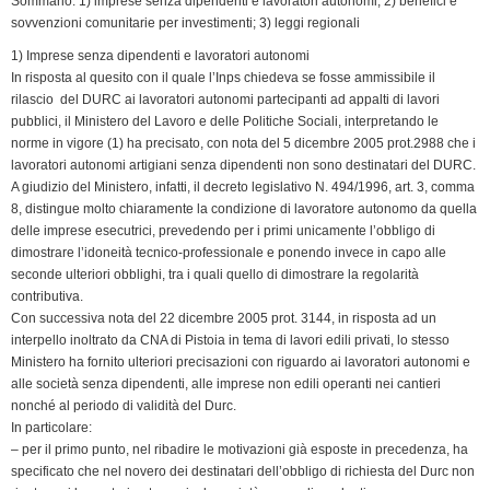
Sommario: 1) imprese senza dipendenti e lavoratori autonomi; 2) benefici e
sovvenzioni comunitarie per investimenti; 3) leggi regionali
1) Imprese senza dipendenti e lavoratori autonomi
In risposta al quesito con il quale l’Inps chiedeva se fosse ammissibile il
rilascio del DURC ai lavoratori autonomi partecipanti ad appalti di lavori
pubblici, il Ministero del Lavoro e delle Politiche Sociali, interpretando le
norme in vigore (1) ha precisato, con nota del 5 dicembre 2005 prot.2988 che i
lavoratori autonomi artigiani senza dipendenti non sono destinatari del DURC.
A giudizio del Ministero, infatti, il decreto legislativo N. 494/1996, art. 3, comma
8, distingue molto chiaramente la condizione di lavoratore autonomo da quella
delle imprese esecutrici, prevedendo per i primi unicamente l’obbligo di
dimostrare l’idoneità tecnico-professionale e ponendo invece in capo alle
seconde ulteriori obblighi, tra i quali quello di dimostrare la regolarità
contributiva.
Con successiva nota del 22 dicembre 2005 prot. 3144, in risposta ad un
interpello inoltrato da CNA di Pistoia in tema di lavori edili privati, lo stesso
Ministero ha fornito ulteriori precisazioni con riguardo ai lavoratori autonomi e
alle società senza dipendenti, alle imprese non edili operanti nei cantieri
nonché al periodo di validità del Durc.
In particolare:
– per il primo punto, nel ribadire le motivazioni già esposte in precedenza, ha
specificato che nel novero dei destinatari dell’obbligo di richiesta del Durc non