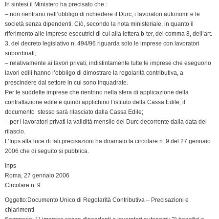
e
In sintesi il Ministero ha precisato che :
n
– non rientrano nell’obbligo di richiedere il Durc, i lavoratori autonomi e le
società senza dipendenti. Ciò, secondo la nota ministeriale, in quanto il
d
riferimento alle imprese esecutrici di cui alla lettera b-ter, del comma 8, dell’art.
l
3, del decreto legislativo n. 494/96 riguarda solo le imprese con lavoratori
y
subordinati;
– relativamente ai lavori privati, indistintamente tutte le imprese che eseguono
lavori edili hanno l’obbligo di dimostrare la regolarità contributiva, a
prescindere dal settore in cui sono inquadrate.
Per le suddette imprese che rientrino nella sfera di applicazione della
contrattazione edile e quindi applichino l’istituto della Cassa Edile, il
documento stesso sarà rilasciato dalla Cassa Edile;
– per i lavoratori privati la validità mensile del Durc decorrente dalla data del
rilascio.
L’Inps alla luce di tali precisazioni ha diramato la circolare n. 9 del 27 gennaio
2006 che di seguito si pubblica.
Inps
Roma, 27 gennaio 2006
Circolare n. 9
Oggetto:Documento Unico di Regolarità Contributiva – Precisazioni e
chiarimenti