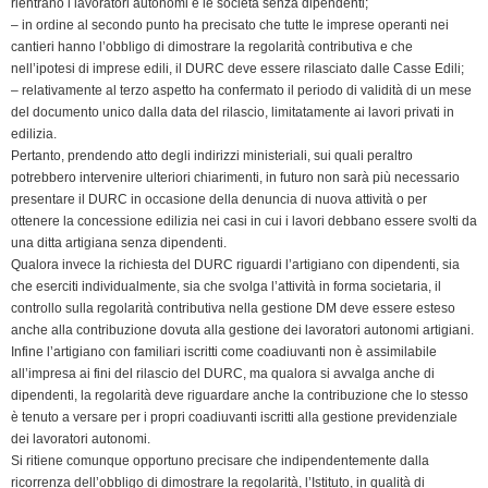
rientrano i lavoratori autonomi e le società senza dipendenti;
– in ordine al secondo punto ha precisato che tutte le imprese operanti nei
cantieri hanno l’obbligo di dimostrare la regolarità contributiva e che
nell’ipotesi di imprese edili, il DURC deve essere rilasciato dalle Casse Edili;
– relativamente al terzo aspetto ha confermato il periodo di validità di un mese
del documento unico dalla data del rilascio, limitatamente ai lavori privati in
edilizia.
Pertanto, prendendo atto degli indirizzi ministeriali, sui quali peraltro
potrebbero intervenire ulteriori chiarimenti, in futuro non sarà più necessario
presentare il DURC in occasione della denuncia di nuova attività o per
ottenere la concessione edilizia nei casi in cui i lavori debbano essere svolti da
una ditta artigiana senza dipendenti.
Qualora invece la richiesta del DURC riguardi l’artigiano con dipendenti, sia
che eserciti individualmente, sia che svolga l’attività in forma societaria, il
controllo sulla regolarità contributiva nella gestione DM deve essere esteso
anche alla contribuzione dovuta alla gestione dei lavoratori autonomi artigiani.
Infine l’artigiano con familiari iscritti come coadiuvanti non è assimilabile
all’impresa ai fini del rilascio del DURC, ma qualora si avvalga anche di
dipendenti, la regolarità deve riguardare anche la contribuzione che lo stesso
è tenuto a versare per i propri coadiuvanti iscritti alla gestione previdenziale
dei lavoratori autonomi.
Si ritiene comunque opportuno precisare che indipendentemente dalla
ricorrenza dell’obbligo di dimostrare la regolarità, l’Istituto, in qualità di