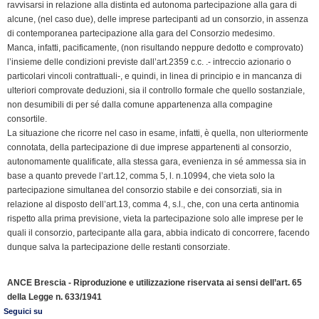
k
n
p
m
k
i
ravvisarsi in relazione alla distinta ed autonoma partecipazione alla gara di
alcune, (nel caso due), delle imprese partecipanti ad un consorzio, in assenza
e
di contemporanea partecipazione alla gara del Consorzio medesimo.
n
Manca, infatti, pacificamente, (non risultando neppure dedotto e comprovato)
d
l’insieme delle condizioni previste dall’art.2359 c.c. .- intreccio azionario o
l
particolari vincoli contrattuali-, e quindi, in linea di principio e in mancanza di
y
ulteriori comprovate deduzioni, sia il controllo formale che quello sostanziale,
non desumibili di per sé dalla comune appartenenza alla compagine
consortile.
La situazione che ricorre nel caso in esame, infatti, è quella, non ulteriormente
connotata, della partecipazione di due imprese appartenenti al consorzio,
autonomamente qualificate, alla stessa gara, evenienza in sé ammessa sia in
base a quanto prevede l’art.12, comma 5, l. n.10994, che vieta solo la
partecipazione simultanea del consorzio stabile e dei consorziati, sia in
relazione al disposto dell’art.13, comma 4, s.l., che, con una certa antinomia
rispetto alla prima previsione, vieta la partecipazione solo alle imprese per le
quali il consorzio, partecipante alla gara, abbia indicato di concorrere, facendo
dunque salva la partecipazione delle restanti consorziate.
ANCE Brescia - Riproduzione e utilizzazione riservata ai sensi dell’art. 65
della Legge n. 633/1941
Seguici su