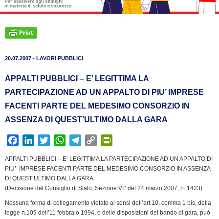
20.07.2007 - LAVORI PUBBLICI
APPALTI PUBBLICI – E’ LEGITTIMA LA
PARTECIPAZIONE AD UN APPALTO DI PIU’ IMPRESE
FACENTI PARTE DEL MEDESIMO CONSORZIO IN
ASSENZA DI QUEST’ULTIMO DALLA GARA
F
L
T
W
T
C
P
a
i
w
h
e
o
r
APPALTI PUBBLICI – E’ LEGITTIMA LA PARTECIPAZIONE AD UN APPALTO DI
c
n
i
a
l
p
i
PIU’ IMPRESE FACENTI PARTE DEL MEDESIMO CONSORZIO IN ASSENZA
e
k
t
t
e
y
n
DI QUEST’ULTIMO DALLA GARA
b
e
t
s
g
L
t
(Decisione del Consiglio di Stato, Sezione VI° del 24 marzo 2007, n. 1423)
o
d
e
A
r
i
F
Nessuna forma di collegamento vietato ai sensi dell’art.10, comma 1 bis, della
o
I
r
p
a
n
r
legge n.109 dell’11 febbraio 1994, o delle disposizioni del bando di gara, può