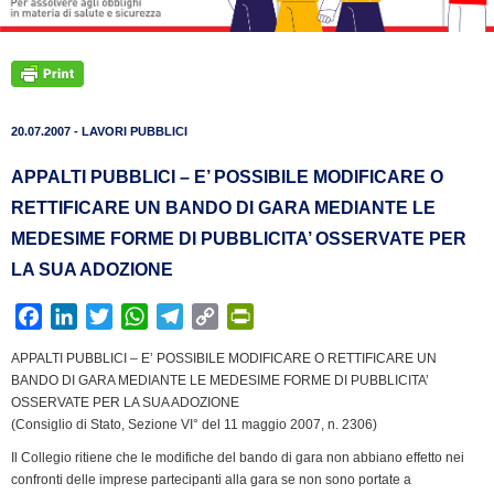
20.07.2007 - LAVORI PUBBLICI
APPALTI PUBBLICI – E’ POSSIBILE MODIFICARE O
RETTIFICARE UN BANDO DI GARA MEDIANTE LE
MEDESIME FORME DI PUBBLICITA’ OSSERVATE PER
LA SUA ADOZIONE
F
L
T
W
T
C
P
a
i
w
h
e
o
r
APPALTI PUBBLICI – E’ POSSIBILE MODIFICARE O RETTIFICARE UN
c
n
i
a
l
p
i
BANDO DI GARA MEDIANTE LE MEDESIME FORME DI PUBBLICITA’
e
k
t
t
e
y
n
OSSERVATE PER LA SUA ADOZIONE
b
e
t
s
g
L
t
(Consiglio di Stato, Sezione VI° del 11 maggio 2007, n. 2306)
o
d
e
A
r
i
F
Il Collegio ritiene che le modifiche del bando di gara non abbiano effetto nei
o
I
r
p
a
n
r
confronti delle imprese partecipanti alla gara se non sono portate a