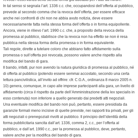
In tal senso si segnala l’art. 1336 c.c. che, occupandosi dell’offerta al pubblico,
prevede al secondo comma che la revoca dell’offerta, per essere efficace
anche nei confronti di chi non ne abbia avuto notizia, deve essere
necessariamente fatta nella stessa forma dell’offerta o in forma equipollente.
Ancora, viene in rilievo l’art. 1990 c.c. che, a proposito della revoca della
promessa al pubblico, stabilisce che la revoca non ha effetto se non è resa
pubblica nella stessa forma della promessa o in forma equivalente.
Tali regole, dirette a tutelare coloro che abbiano fatto affidamento sulla
promessa o sull’offerta poi revocata, possono valere anche rispetto alla
modifica del bando di gara.
Il bando, infatti, pur non avendo la natura giuridica di promessa al pubblico, né
di offerta al pubblico (potendo essere semmai accostato, secondo una certa
lettura pancivilistica, all’invito ad offrire: cfr. C.G.A., ordinanza 8 marzo 2005 n.
10) genera, comunque, in capo alle imprese partecipanti alla gara, un livello di
affidamento (circa il rispetto da parte dell’Amministrazione della lex specialis in
esso contenuta) non inferiore a quello generato dai predetti atti negoziali.
Una eventuale modifica del bando non può, pertanto, essere presidiata da
garanzie formali meno incisive di quelle previste, nei rapporti tra privati, per gli
atti negoziali o prenegoziali rivolti al pubblico. Il principio dell’identità della
forma pubblicitaria sancita dall’art. 1336, comma 2, c.c., per l’offerta al
pubblico, e dall’art. 1990 c.c., per la promessa al pubblico, deve, pertanto,
valere anche per la modifica del bando di gara.