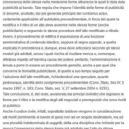
k
n
p
m
k
i
conoscenza delle stesse nelle medesime forme attraverso le quali è stata data
pubblicità al bando. Tale regola che impone l’identità delle forme di pubblicità
e
si desume, anzitutto, dal più generale principio del contrarius actus,
n
certamente applicabile all’autotutela provvedimentale, in forza del quale la
d
modifica o il ritiro di un atto deve avvenire nelle stesse forme (anche
l
pubblicitarie) e seguendo le stesse procedure dell’atto modificato o ritirato.
y
Invero, il provvedimento di rettifica è espressione di una funzione
amministrativa di contenuto identico, seppure di segno opposto, a quella
esplicata in precedenza e, dunque, essa deve articolarsi secondo gli stessi
moduli già adottati, senza i quali rischia di risultare monca o, comunque,
difettosa rispetto all’identica causa del potere: pertanto, l’amministrazione è
tenuta a porre in essere un procedimento gemello, anche a per quel che
concerne le formalità pubblicitarie, di quello a suo tempo seguito per
l’adozione dell’atto modificato, richiedendosi una speculare, quanto
pedissequa, identità dello svolgimento procedimentale (Cons. Stato, Sez.IV, 3
marzo 1997, n. 183; Cons. Stato, sez. V, 27 settembre 2004 n. 6291).
Tale conclusione, è, del resto, avvalorata dai principi civilistici che regolano le
forme per il ritiro o la modifica degli atti negoziali o prenegoziali che sono rivolti
al pubblico.
Anche il codice civile, infatti, soprattutto laddove vengono in considerazione
atti rivolti (similmente al bando di gara) non ad un singolo destinatario, ma ad
una pluralità indeterminata di soggetti, detta una disciplina che richiede per la
revoca l’osservanza della stessa forma già adottato per l’atto da ritirare.