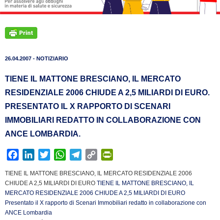
26.04.2007 - NOTIZIARIO
TIENE IL MATTONE BRESCIANO, IL MERCATO
RESIDENZIALE 2006 CHIUDE A 2,5 MILIARDI DI EURO.
PRESENTATO IL X RAPPORTO DI SCENARI
IMMOBILIARI REDATTO IN COLLABORAZIONE CON
ANCE LOMBARDIA.
F
L
T
W
T
C
P
a
i
w
h
e
o
r
TIENE IL MATTONE BRESCIANO, IL MERCATO RESIDENZIALE 2006
c
n
i
a
l
p
i
CHIUDE A 2,5 MILIARDI DI EURO
TIENE IL MATTONE BRESCIANO, IL
e
k
t
t
e
y
n
MERCATO RESIDENZIALE 2006 CHIUDE A 2,5 MILIARDI DI EURO
b
e
t
s
g
L
t
Presentato il X rapporto di Scenari Immobiliari redatto in collaborazione con
ANCE Lombardia
o
d
e
A
r
i
F