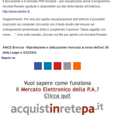
Il documento è in formato PDF Acrobat – per visualizzarlo serve il programma
o
I
r
p
a
n
r
Acrobat Reader (gratuito e disponibile sul sito della Adobe all’indirizzo
k
n
p
m
k
i
http://www.adobe.it
).
e
Suggerimento: Per una più rapida visualizzazione dell’articolo è possibile
n
scaricarlo sul computer cliccando con il tasto destro del mouse sul
d
collegamento ipertestuale (link) e scegliendo l’opzione “Salva oggetto con
l
nome …”. Una volta salvato, cliccare sul file per aprirlo con Acrobat Reader.
y
ANCE Brescia - Riproduzione e utilizzazione riservata ai sensi dell’art. 65
della Legge n. 633/1941
Seguici su