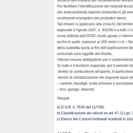
presenti altri impianti per riscaldamento alimen
Per facilitare l’identificazione dei requisiti te
sito www.ambiente.regione.lombardia.it, gli elen
rendimento energetico dei produttori stessi.
Tali misure si applicano alla zona A1 del territ
regionale 2 Agosto 2007, n. 8/5290 e a tutti i Co
come definita dall’ISTAT, risulti uguale o inferior
anche in parte, superiori ai 300 metri s.l.m. i S
della suddetta quota ai fini dell’applicazione del 
comunale sarà oggetto del divieto.
Ulteriori misure obbligatorie per il contenimen
Su tutto e il territorio regionale, per il periodo 
 divieto di combustione all’aperto, in particolar
 divieto di climatizzazione dei seguenti spazi 
– cantine, ripostigli, scale primarie e secondar
– box, garage, depositi.
Allegati:
a) D.G.R. n. 7635 del 11/7/08;
b) Classificazione dei veicoli ex art. 47, D.Lgs.
c) Elenco dei Comuni lombardi ricadenti in zon