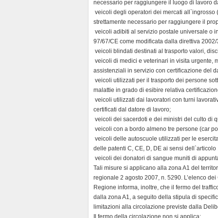
necessario per raggiungere il luogo di lavoro da
 veicoli degli operatori dei mercati all`ingrosso (o
strettamente necessario per raggiungere il propri
 veicoli adibiti al servizio postale universale o
97/67/CE come modificata dalla direttiva 2002
 veicoli blindati destinati al trasporto valori, d
 veicoli di medici e veterinari in visita urgente,
assistenziali in servizio con certificazione del d
 veicoli utilizzati per il trasporto dei persone so
malattie in grado di esibire relativa certificazi
 veicoli utilizzati dai lavoratori con turni lavora
certificati dal datore di lavoro;
 veicoli dei sacerdoti e dei ministri del culto d
 veicoli con a bordo almeno tre persone (car po
 veicoli delle autoscuole utilizzati per le eser
delle patenti C, CE, D, DE ai sensi dell`articol
 veicoli dei donatori di sangue muniti di appun
Tali misure si applicano alla zona A1 del territ
regionale 2 agosto 2007, n. 5290. L’elenco dei C
Regione informa, inoltre, che il fermo del traffic
dalla zona A1, a seguito della stipula di specif
limitazioni alla circolazione previste dalla Deli
Il fermo della circolazione non si applica: