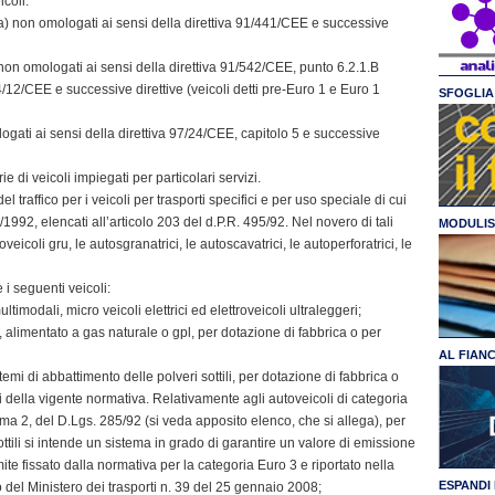
coli:
) non omologati ai sensi della direttiva 91/441/CEE e successive
non omologati ai sensi della direttiva 91/542/CEE, punto 6.2.1.B
12/CEE e successive direttive (veicoli detti pre-Euro 1 e Euro 1
SFOGLIA 
ogati ai sensi della direttiva 97/24/CEE, capitolo 5 e successive
 di veicoli impiegati per particolari servizi.
traffico per i veicoli per trasporti specifici e per uso speciale di cui
5/1992, elencati all’articolo 203 del d.P.R. 495/92. Nel novero di tali
MODULIS
utoveicoli gru, le autosgranatrici, le autoscavatrici, le autoperforatrici, le
 i seguenti veicoli:
 multimodali, micro veicoli elettrici ed elettroveicoli ultraleggeri;
o, alimentato a gas naturale o gpl, per dotazione di fabbrica o per
AL FIAN
sistemi di abbattimento delle polveri sottili, per dotazione di fabbrica o
i della vigente normativa. Relativamente agli autoveicoli di categoria
ma 2, del D.Lgs. 285/92 (si veda apposito elenco, che si allega), per
ttili si intende un sistema in grado di garantire un valore di emissione
mite fissato dalla normativa per la categoria Euro 3 e riportato nella
ESPANDI 
to del Ministero dei trasporti n. 39 del 25 gennaio 2008;