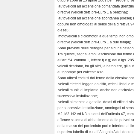
ottobre 2008 al 15 aprile 2009 per i seguenti vei
n
 autoveicoli ad accensione comandata (benzina
d
direttive (veicoli detti pre-Euro 1 a benzina);
l
 autoveicoli ad accensione spontanea (diesel) 
y
oppure non omologati ai sensi della direttiva 94/
diesel);
 motoveicoli e ciclomotori a due tempi non omol
direttive (veicoli detti pre-Euro 1 a due tempi);
Sono previste delle deroghe per alcune categorie
Tra queste, segnaliamo l’esclusione dal fermo del 
all’art. 54, comma 1, lettere f) e g) del d.lgs. 28
veicoli ricadono, tra gli altri, le betoniere, gli a
autopompe per calcestruzzo.
Sono altresì esclusi dal fermo della circolazione
 veicoli elettrici leggeri da città, veicoli ibridi e
 veicoli muniti di impianto, anche non esclusiv
successiva installazione;
 veicoli alimentati a gasolio, dotati di efficaci 
per successiva installazione, omologati ai sens
M2, M3, N2 ed N3 ai sensi dell’articolo 47, com
efficace sistema di abbattimento delle polveri so
della massa del particolato pari o inferiore al li
rispettiva tabella di cui all’Allegato A del decre