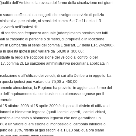
alità dell’Ambiente la revoca del fermo della circolazione nei giorni
fico saranno effettuati dai soggetti che svolgono servizio di polizia
ministrative pecuniarie, ai sensi dei commi 6 e 7 e 11 della L.R.
avverrà nell’ipotesi di:
s di scarico con frequenza annuale (adempimento previsto per tutti i
nati al trasporto di persone o di merci, di proprietà o in locazione
enti in Lombardia ai sensi del comma 1 dell’art. 17 della L.R. 24/2006).
in questa ipotesi può variare da  50,00 a  300,00;
tante la regolare sottoposizione del veicolo al controllo per
olo 17, comma 2). La sanzione amministrativa pecuniaria applicata in
rcolazione e all’utilizzo dei veicoli, di cui alla Delibera in oggetto. La
questa ipotesi può variare da  75,00 a  450,00.
amento atmosferico, la Regione ha previsto, in aggiunta al fermo del
nto dell’inquinamento da combustioni da biomasse legnose per il
enerale.
l 15 ottobre 2008 al 15 aprile 2009 è disposto il divieto di utilizzo di
onanti a biomassa legnosa (quali i camini aperti, i camini chiusi,
omestico alimentato a biomassa legnosa che non garantisca un
% e un valore di emissione di monossido di carbonio inferiore o
geno del 13%, riferito ai gas secchi e a 1,013 bar) qualora siano