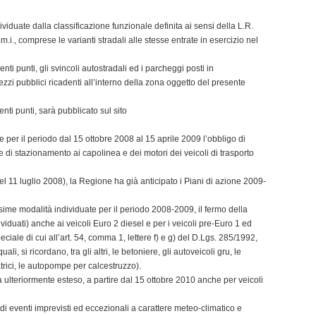
ividuate dalla classificazione funzionale definita ai sensi della L.R.
.i., comprese le varianti stradali alle stesse entrate in esercizio nel
denti punti, gli svincoli autostradali ed i parcheggi posti in
zzi pubblici ricadenti all’interno della zona oggetto del presente
nti punti, sarà pubblicato sul sito
e per il periodo dal 15 ottobre 2008 al 15 aprile 2009 l’obbligo di
 di stazionamento ai capolinea e dei motori dei veicoli di trasporto
 11 luglio 2008), la Regione ha già anticipato i Piani di azione 2009-
ime modalità individuate per il periodo 2008-2009, il fermo della
ividuati) anche ai veicoli Euro 2 diesel e per i veicoli pre-Euro 1 ed
eciale di cui all’art. 54, comma 1, lettere f) e g) del D.Lgs. 285/1992,
ali, si ricordano, tra gli altri, le betoniere, gli autoveicoli gru, le
atrici, le autopompe per calcestruzzo).
rà ulteriormente esteso, a partire dal 15 ottobre 2010 anche per veicoli
rsi di eventi imprevisti ed eccezionali a carattere meteo-climatico e