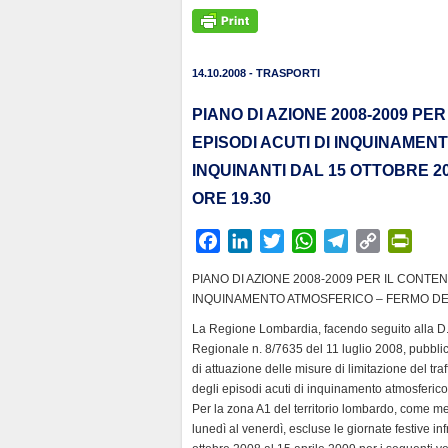
14.10.2008 - TRASPORTI
PIANO DI AZIONE 2008-2009 PE
EPISODI ACUTI DI INQUINAMENT
INQUINANTI DAL 15 OTTOBRE 20
ORE 19.30
F
L
T
W
T
C
P
a
i
w
h
e
o
r
PIANO DI AZIONE 2008-2009 PER IL CONTE
c
n
i
a
l
p
i
INQUINAMENTO ATMOSFERICO – FERMO DEI VE
e
k
t
t
e
y
n
La Regione Lombardia, facendo seguito alla D.G
b
e
t
s
g
L
t
Regionale n. 8/7635 del 11 luglio 2008, pubblic
o
d
e
A
r
i
F
di attuazione delle misure di limitazione del tr
o
I
r
p
a
n
r
degli episodi acuti di inquinamento atmosferico
k
n
p
m
k
i
Per la zona A1 del territorio lombardo, come megl
lunedì al venerdì, escluse le giornate festive inf
e