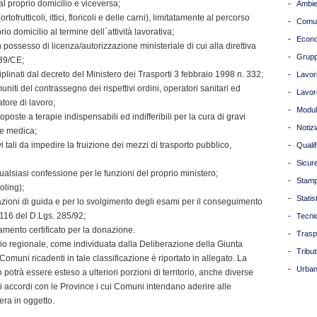
l proprio domicilio e viceversa;
-
Ambie
rtofrutticoli, ittici, floricoli e delle carni), limitatamente al percorso
-
Comun
o domicilio al termine dell`attività lavorativa;
-
Econ
 in possesso di licenza/autorizzazione ministeriale di cui alla direttiva
-
Grupp
/39/CE;
isciplinati dal decreto del Ministero dei Trasporti 3 febbraio 1998 n. 332;
-
Lavori
 muniti del contrassegno dei rispettivi ordini, operatori sanitari ed
-
Lavor
atore di lavoro;
-
Modul
ttoposte a terapie indispensabili ed indifferibili per la cura di gravi
-
Notizi
one medica;
tivi tali da impedire la fruizione dei mezzi di trasporto pubblico,
-
Quali
-
Sicur
i qualsiasi confessione per le funzioni del proprio ministero;
-
Stam
oling);
-
Statis
citazioni di guida e per lo svolgimento degli esami per il conseguimento
o 116 del D.Lgs. 285/92;
-
Tecni
tamento certificato per la donazione.
-
Trasp
orio regionale, come individuata dalla Deliberazione della Giunta
-
Tribut
omuni ricadenti in tale classificazione è riportato in allegato. La
-
Urban
o potrà essere esteso a ulteriori porzioni di territorio, anche diverse
ici accordi con le Province i cui Comuni intendano aderire alle
bera in oggetto.