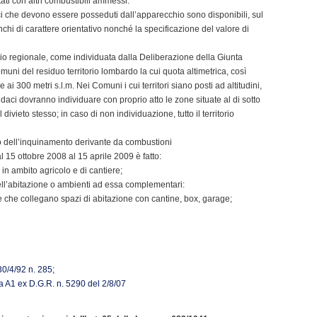
tati con altri combustibili ammessi.
cnici che devono essere posseduti dall’apparecchio sono disponibili, sul
chi di carattere orientativo nonché la specificazione del valore di
orio regionale, come individuata dalla Deliberazione della Giunta
muni del residuo territorio lombardo la cui quota altimetrica, così
e ai 300 metri s.l.m. Nei Comuni i cui territori siano posti ad altitudini,
indaci dovranno individuare con proprio atto le zone situate al di sotto
divieto stesso; in caso di non individuazione, tutto il territorio
to dell’inquinamento derivante da combustioni
dal 15 ottobre 2008 al 15 aprile 2009 è fatto:
e in ambito agricolo e di cantiere;
dell’abitazione o ambienti ad essa complementari:
ie che collegano spazi di abitazione con cantine, box, garage;
 30/4/92 n. 285;
a A1 ex D.G.R. n. 5290 del 2/8/07