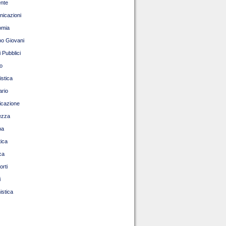
nte
icazioni
omia
o Giovani
 Pubblici
o
istica
ario
ficazione
ezza
pa
tica
ca
orti
i
istica