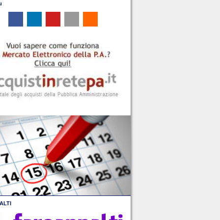
u
ALTI