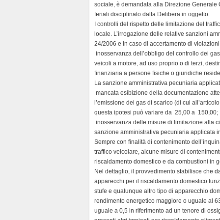
sociale, è demandata alla Direzione Generale Qu
feriali disciplinato dalla Delibera in oggetto.
I controlli del rispetto delle limitazione del traf
locale. L’irrogazione delle relative sanzioni am
24/2006 e in caso di accertamento di violazioni, 
 inosservanza dell’obbligo del controllo dei ga
veicoli a motore, ad uso proprio o di terzi, desti
finanziaria a persone fisiche o giuridiche resid
La sanzione amministrativa pecuniaria applicata 
 mancata esibizione della documentazione attes
l’emissione dei gas di scarico (di cui all’artic
questa ipotesi può variare da  25,00 a  150,00;
 inosservanza delle misure di limitazione alla ci
sanzione amministrativa pecuniaria applicata in 
Sempre con finalità di contenimento dell’inquin
traffico veicolare, alcune misure di contenime
riscaldamento domestico e da combustioni in g
Nel dettaglio, il provvedimento stabilisce che da
apparecchi per il riscaldamento domestico funzi
stufe e qualunque altro tipo di apparecchio d
rendimento energetico maggiore o uguale al 63
uguale a 0,5 in riferimento ad un tenore di ossi