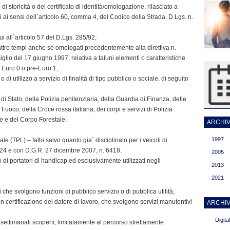
o di storicità o del certificato di identità/omologazione, rilasciato a
ici ai sensi dell`articolo 60, comma 4, del Codice della Strada, D.Lgs. n.
ui all`articolo 57 del D.Lgs. 285/92;
uattro tempi anche se omologati precedentemente alla direttiva n.
io del 17 giugno 1997, relativa a taluni elementi o caratteristiche
 Euro 0 o pre-Euro 1;
 o di utilizzo a servizio di finalità di tipo pubblico o sociale, di seguito
 di Stato, della Polizia penitenziaria, della Guardia di Finanza, delle
Fuoco, della Croce rossa italiana, dei corpi e servizi di Polizia
le e del Corpo Forestale;
ARCHIVI
1997
e (TPL) – fatto salvo quanto gia` disciplinato per i veicoli di
24 e con D.G.R. 27 dicembre 2007, n. 6418;
2005
o di portatori di handicap ed esclusivamente utilizzati negli
2013
2021
ti che svolgono funzioni di pubblico servizio o di pubblica utilità,
 certificazione del datore di lavoro, che svolgono servizi manutentivi
ARCHIV
-
Digit
 settimanali scoperti, limitatamente al percorso strettamente