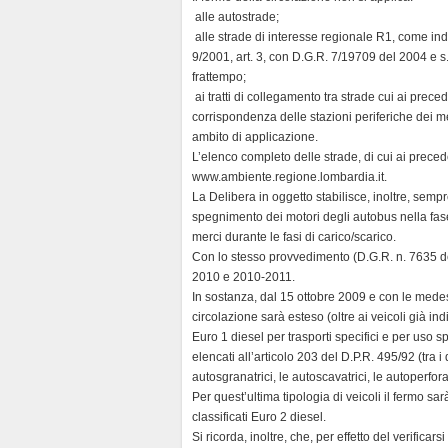
 alle autostrade;
 alle strade di interesse regionale R1, come ind
9/2001, art. 3, con D.G.R. 7/19709 del 2004 e s.m
frattempo;
 ai tratti di collegamento tra strade cui ai prece
corrispondenza delle stazioni periferiche dei me
ambito di applicazione.
L’elenco completo delle strade, di cui ai precede
www.ambiente.regione.lombardia.it.
La Delibera in oggetto stabilisce, inoltre, sempr
spegnimento dei motori degli autobus nella fase
merci durante le fasi di carico/scarico.
Con lo stesso provvedimento (D.G.R. n. 7635 del
2010 e 2010-2011.
In sostanza, dal 15 ottobre 2009 e con le medes
circolazione sarà esteso (oltre ai veicoli già ind
Euro 1 diesel per trasporti specifici e per uso sp
elencati all’articolo 203 del D.P.R. 495/92 (tra i qu
autosgranatrici, le autoscavatrici, le autoperfor
Per quest’ultima tipologia di veicoli il fermo sa
classificati Euro 2 diesel.
Si ricorda, inoltre, che, per effetto del verifica