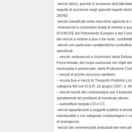
 veicoli storici, purché in possesso dell’attestat
seguito di iscrizione negli appositi registri stor
285/92;
 veicoli classificati come macchine agricole di c
 motoveicoli e ciclomotori dotati di motore a q
97/24/CEE del Parlamento Europeo e del Consigl
dei veicoli a motore a due o tre ruote, cosiddetti
 veicoli con particolari caratteristiche costruttive
specificati:
– veicoli, motoveicoli e ciclomotori della Polizia
Forze Armate, del corpo nazionale dei Vigili del 
municipale e provinciale, della Protezione Civi
– veicoli di pronto soccorso sanitario;
– scuola bus e mezzi di Trasporto Pubblico Local
categoria M3 con D.G.R. 15 giugno 2007, n. 49
– veicoli muniti del contrassegno per il trasport
spostamenti del portatore di handicap stesso;
– autovetture targate CD e CC.
 veicoli appartenenti a soggetti pubblici e priva
individuabili o con adeguato contrassegno o con
di emergenza;
 veicoli dei commercianti ambulanti dei mercati