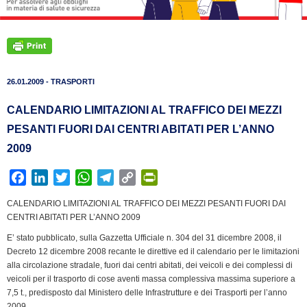
26.01.2009 - TRASPORTI
CALENDARIO LIMITAZIONI AL TRAFFICO DEI MEZZI
PESANTI FUORI DAI CENTRI ABITATI PER L’ANNO
2009
F
L
T
W
T
C
P
a
i
w
h
e
o
r
CALENDARIO LIMITAZIONI AL TRAFFICO DEI MEZZI PESANTI FUORI DAI
c
n
i
a
l
p
i
CENTRI ABITATI PER L’ANNO 2009
e
k
t
t
e
y
n
E’ stato pubblicato, sulla Gazzetta Ufficiale n. 304 del 31 dicembre 2008, il
b
e
t
s
g
L
t
Decreto 12 dicembre 2008 recante le direttive ed il calendario per le limitazioni
o
d
e
A
r
i
F
alla circolazione stradale, fuori dai centri abitati, dei veicoli e dei complessi di
o
I
r
p
a
n
r
veicoli per il trasporto di cose aventi massa complessiva massima superiore a
k
n
p
m
k
i
7,5 t., predisposto dal Ministero delle Infrastrutture e dei Trasporti per l’anno
2009.