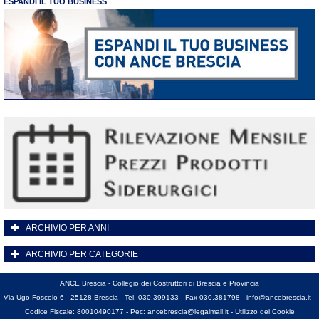
ESPANDI IL TUO BUSINESS
ARCHIVIO PER ANNI
ARCHIVIO PER CATEGORIE
ANCE Brescia - Collegio dei Costruttori di Brescia e Provincia
Via Ugo Foscolo 6 - 25128 Brescia - Tel. 030.399133 - Fax 030.381798 -
info@ancebrescia.it
-
Codice Fiscale: 80010490177 - Pec:
ancebrescia@legalmail.it
-
Utilizzo dei Cookie