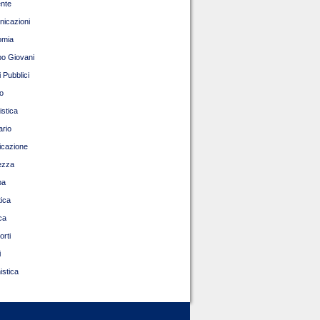
nte
icazioni
omia
o Giovani
 Pubblici
o
istica
ario
ficazione
ezza
pa
tica
ca
orti
i
istica