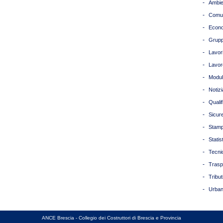
-
Ambie
-
Comun
-
Econ
-
Grupp
-
Lavori
-
Lavor
-
Modul
-
Notizi
-
Quali
-
Sicur
-
Stam
-
Statis
-
Tecni
-
Trasp
-
Tribut
-
Urban
ANCE Brescia - Collegio dei Costruttori di Brescia e Provincia