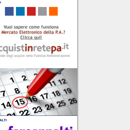
u
ALTI