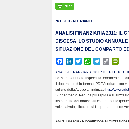
28.11.2011 - NOTIZIARIO
ANALISI FINANZIARIA 2011: IL 
DISCESA. LO STUDIO ANNUALE 
SITUAZIONE DEL COMPARTO ED
F
L
T
W
T
C
P
a
i
w
h
e
o
r
ANALISI FINANZIARIA 2011: IL CREDITO CH
c
n
i
a
l
p
i
Lo studio annuale rispecchia fedelmente la dif
e
k
t
t
e
y
n
Il documento è in formato PDF Acrobat – per vi
b
e
t
s
g
L
t
sul sito della Adobe all’indirizzo
http://www.adob
Suggerimento: Per una più rapida visualizzazion
o
d
e
A
r
i
F
tasto destro del mouse sul collegamento iperte
o
I
r
p
a
n
r
volta salvato, cliccare sul file per aprirlo con A
k
n
p
m
k
i
e
ANCE Brescia - Riproduzione e utilizzazione ri
n