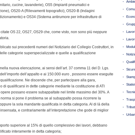
-
Ambie
nitario, cucine, lavanderie), OS5 (Impianti pneumatici e
-
Comun
ione), OS20-A (Rilevamenti topografici), OS20-B (Indagini
-
dizionamento) e OS34 (Sistema antirumore per infrastrutture di
Econ
-
Grupp
-
à citate OS 22, OS27, OS29 che, come visto, non sono più neppure
Lavori
atoria.
-
Lavor
-
bblicato sui precedenti numeri del Notiziario del Collegio Costruttori, in
Modul
a delle categorie superspecializzate e quelle a qualificazione
-
Notizi
-
Quali
 nella nuova elencazione, ai sensi dell’art. 37 comma 11 del D. Lgs.
-
Sicur
dell’importo dell’appalto e ai 150.000 euro , possono essere eseguite
-
Stam
a qualificazione. Ne discende che, per partecipare alla gara,
-
Statis
ligo di qualificarsi in dette categorie mediante la costituzione di ATI
-
Tali opere possano essere subappaltate nel limite massimo del 30%. A
Tecni
 norma si pone il problema se al subappalto possa ricorrere la
-
Trasp
oppure la sola mandante qualificata in detta categoria. Al di là della
-
Tribut
insensata, e contrariamente all’interpretazione che gode di miglior
-
Urban
importo superiore al 15% di quello complessivo dei lavori, debbano
ficato interamente in detta categoria;