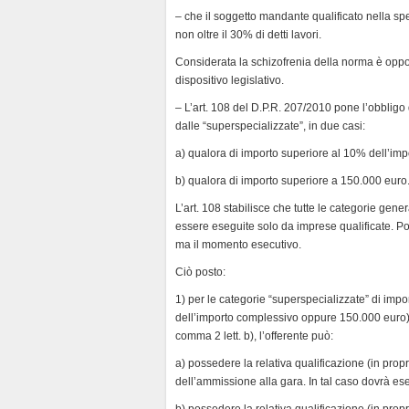
– che il soggetto mandante qualificato nella spe
non oltre il 30% di detti lavori.
Considerata la schizofrenia della norma è opport
dispositivo legislativo.
– L’art. 108 del D.P.R. 207/2010 pone l’obbligo 
dalle “superspecializzate”, in due casi:
a) qualora di importo superiore al 10% dell’imp
b) qualora di importo superiore a 150.000 euro
L’art. 108 stabilisce che tutte le categorie gen
essere eseguite solo da imprese qualificate. Po
ma il momento esecutivo.
Ciò posto:
1) per le categorie “superspecializzate” di impor
dell’importo complessivo oppure 150.000 euro), 
comma 2 lett. b), l’offerente può:
a) possedere la relativa qualificazione (in propri
dell’ammissione alla gara. In tal caso dovrà es
b) possedere la relativa qualificazione (in propri