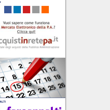
u
ALTI