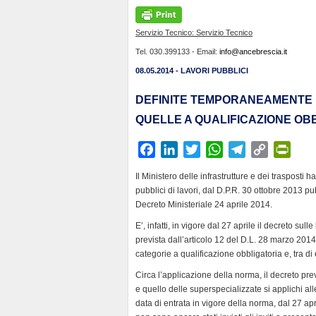
Servizio Tecnico: Servizio Tecnico
Tel. 030.399133 - Email:
info@ancebrescia.it
08.05.2014 - LAVORI PUBBLICI
DEFINITE TEMPORANEAMENTE 
QUELLE A QUALIFICAZIONE OBBL
F
L
T
W
T
C
P
a
i
w
h
e
o
r
Il Ministero delle infrastrutture e dei trasposti 
c
n
i
a
l
p
i
pubblici di lavori, dal D.P.R. 30 ottobre 2013 pu
e
k
t
t
e
y
n
Decreto Ministeriale 24 aprile 2014.
b
e
t
s
g
L
t
E’, infatti, in vigore dal 27 aprile il decreto su
o
d
e
A
r
i
F
prevista dall’articolo 12 del D.L. 28 marzo 2014,
o
I
r
p
a
n
r
categorie a qualificazione obbligatoria e, tra di 
k
n
p
m
k
i
Circa l’applicazione della norma, il decreto pr
e
e quello delle superspecializzate si applichi al
n
data di entrata in vigore della norma, dal 27 ap