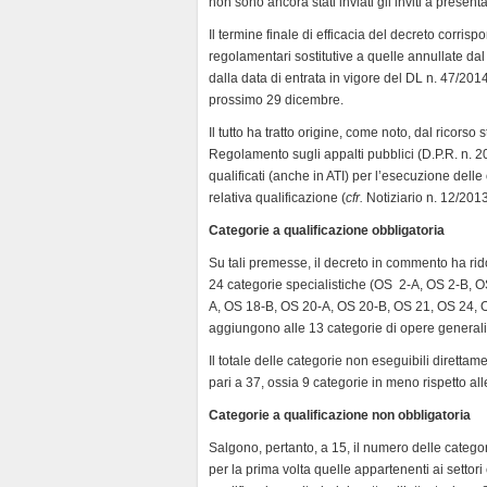
non sono ancora stati inviati gli inviti a presenta
d
l
Il termine finale di efficacia del decreto corrisp
y
regolamentari sostitutive a quelle annullate da
dalla data di entrata in vigore del DL n. 47/2014
prossimo 29 dicembre.
Il tutto ha tratto origine, come noto, dal ricors
Regolamento sugli appalti pubblici (D.P.R. n. 2
qualificati (anche in ATI) per l’esecuzione delle
relativa qualificazione (
cfr.
Notiziario n. 12/2013
Categorie a qualificazione obbligatoria
Su tali premesse, il decreto in commento ha rido
24 categorie specialistiche (OS 2-A, OS 2-B, 
A, OS 18-B, OS 20-A, OS 20-B, OS 21, OS 24, O
aggiungono alle 13 categorie di opere generali,
Il totale delle categorie non eseguibili direttam
pari a 37, ossia 9 categorie in meno rispetto all
Categorie a qualificazione non obbligatoria
Salgono, pertanto, a 15, il numero delle catego
per la prima volta quelle appartenenti ai settori 