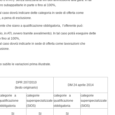
ro subappaltarle in parte o fino al 100%,
tal caso dovrà indicare dette categoria in sede di offerta come
, a pena di esclusione.
lente che siano a qualificazione obbligatoria, l’offerente può:
io, in ATI, ovvero tramite avvalimento). In tal caso potrà eseguire dette
o fino al 100%,
tal caso dovrà indicarle in sede di offerta come lavorazioni che
usione.
subìto le variazioni prima illustrate.
DPR 207/2010
DM 24 aprile 2014
(testo originario)
categorie a
categorie
categorie a
categorie
qualificazione
superspecializzate
qualificazione
superspecializzate
obbligatoria
(SIOS)
obbligatoria
(SIOS)
SI
SI
SI