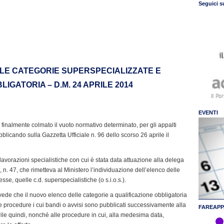
Seguici s
LE CATEGORIE SUPERSPECIALIZZATE E
IGATORIA – D.M. 24 APRILE 2014
EVENTI
ha finalmente colmato il vuoto normativo determinato, per gli appalti
bblicando sulla Gazzetta Ufficiale n. 96 dello scorso 26 aprile il
lle lavorazioni specialistiche con cui è stata data attuazione alla delega
 n. 47, che rimetteva al Ministero l’individuazione dell’elenco delle
esse, quelle c.d. superspecialistiche (o s.i.o.s.).
evede che il nuovo elenco delle categorie a qualificazione obbligatoria
le procedure i cui bandi o avvisi sono pubblicati successivamente alla
FAREAPP
rile quindi, nonché alle procedure in cui, alla medesima data,