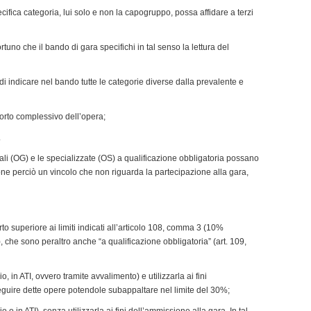
cifica categoria, lui solo e non la capogruppo, possa affidare a terzi
uno che il bando di gara specifichi in tal senso la lettura del
di indicare nel bando tutte le categorie diverse dalla prevalente e
orto complessivo dell’opera;
.
erali (OG) e le specializzate (OS) a qualificazione obbligatoria possano
ne perciò un vincolo che non riguarda la partecipazione alla gara,
to superiore ai limiti indicati all’articolo 108, comma 3 (10%
che sono peraltro anche “a qualificazione obbligatoria” (art. 109,
o, in ATI, ovvero tramite avvalimento) e utilizzarla ai fini
eguire dette opere potendole subappaltare nel limite del 30%;
o o in ATI) senza utilizzarla ai fini dell’ammissione alla gara. In tal