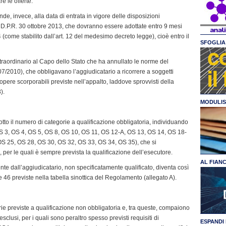
re le offerte.
onde, invece, alla data di entrata in vigore delle disposizioni
l D.P.R. 30 ottobre 2013, che dovranno essere adottate entro 9 mesi
 (come stabilito dall’art. 12 del medesimo decreto legge), cioè entro il
SFOGLIA 
o straordinario al Capo dello Stato che ha annullato le norme del
07/2010), che obbligavano l’aggiudicatario a ricorrere a soggetti
 opere scorporabili previste nell’appalto, laddove sprovvisti della
).
MODULIS
tto il numero di categorie a qualificazione obbligatoria, individuando
OS 3, OS 4, OS 5, OS 8, OS 10, OS 11, OS 12-A, OS 13, OS 14, OS 18-
S 25, OS 28, OS 30, OS 32, OS 33, OS 34, OS 35), che si
 per le quali è sempre prevista la qualificazione dell’esecutore.
AL FIAN
ente dall’aggiudicatario, non specificatamente qualificato, diventa così
e 46 previste nella tabella sinottica del Regolamento (allegato A).
rie previste a qualificazione non obbligatoria e, tra queste, compaiono
esclusi, per i quali sono peraltro spesso previsti requisiti di
ESPANDI 