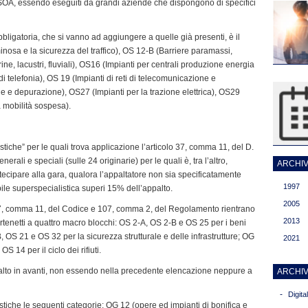
ne SOA, essendo eseguiti da grandi aziende che dispongono di specifici
bligatoria, che si vanno ad aggiungere a quelle già presenti, è il
inosa e la sicurezza del traffico), OS 12-B (Barriere paramassi,
ne, lacustri, fluviali), OS16 (Impianti per centrali produzione energia
di telefonia), OS 19 (Impianti di reti di telecomunicazione e
ne e depurazione), OS27 (Impianti per la trazione elettrica), OS29
 mobilità sospesa).
tiche” per le quali trova applicazione l’articolo 37, comma 11, del D.
ali e speciali (sulle 24 originarie) per le quali è, tra l’altro,
ARCHIVI
artecipare alla gara, qualora l’appaltatore non sia specificatamente
1997
bile superspecialistica superi 15% dell’appalto.
2005
 37, comma 11, del Codice e 107, comma 2, del Regolamento rientrano
2013
tenetti a quattro macro blocchi: OS 2-A, OS 2-B e OS 25 per i beni
 OS 21 e OS 32 per la sicurezza strutturale e delle infrastrutture; OG
2021
S 14 per il ciclo dei rifiuti.
salto in avanti, non essendo nella precedente elencazione neppure a
ARCHIV
-
Digit
stiche le seguenti categorie: OG 12 (opere ed impianti di bonifica e