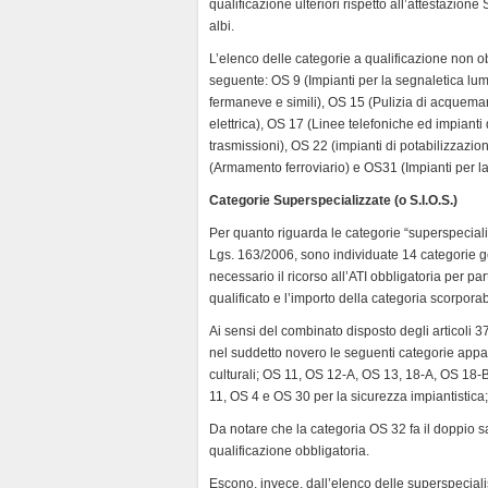
qualificazione ulteriori rispetto all’attestazio
albi.
L’elenco delle categorie a qualificazione non ob
seguente: OS 9 (Impianti per la segnaletica lum
fermaneve e simili), OS 15 (Pulizia di acquemari
elettrica), OS 17 (Linee telefoniche ed impianti 
trasmissioni), OS 22 (impianti di potabilizzazio
(Armamento ferroviario) e OS31 (Impianti per la
Categorie Superspecializzate (o S.I.O.S.)
Per quanto riguarda le categorie “superspecialis
Lgs. 163/2006, sono individuate 14 categorie gener
necessario il ricorso all’ATI obbligatoria per p
qualificato e l’importo della categoria scorpora
Ai sensi del combinato disposto degli articoli
nel suddetto novero le seguenti categorie appar
culturali; OS 11, OS 12-A, OS 13, 18-A, OS 18-B,
11, OS 4 e OS 30 per la sicurezza impiantistica; O
Da notare che la categoria OS 32 fa il doppio 
qualificazione obbligatoria.
Escono, invece, dall’elenco delle superspeciali