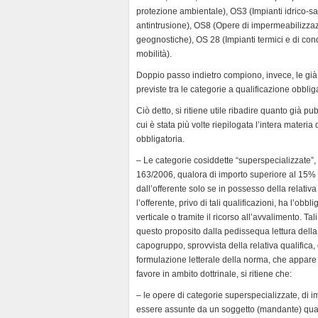
protezione ambientale), OS3 (Impianti idrico-sa
antintrusione), OS8 (Opere di impermeabilizzaz
geognostiche), OS 28 (Impianti termici e di con
mobilità).
Doppio passo indietro compiono, invece, le gi
previste tra le categorie a qualificazione obblig
Ciò detto, si ritiene utile ribadire quanto già pu
cui è stata più volte riepilogata l’intera materi
obbligatoria.
– Le categorie cosiddette “superspecializzate”,
163/2006, qualora di importo superiore al 15% 
dall’offerente solo se in possesso della relativ
l’offerente, privo di tali qualificazioni, ha l’obb
verticale o tramite il ricorso all’avvalimento. 
questo proposito dalla pedissequa lettura della
capogruppo, sprovvista della relativa qualifica, 
formulazione letterale della norma, che appare 
favore in ambito dottrinale, si ritiene che:
– le opere di categorie superspecializzate, di 
essere assunte da un soggetto (mandante) quali