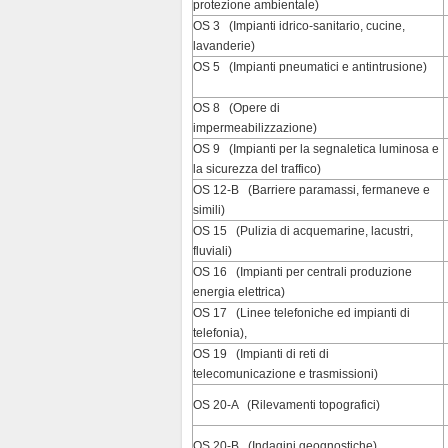
protezione ambientale)
OS 3 (Impianti idrico‑sanitario, cucine,
lavanderie)
OS 5 (Impianti pneumatici e antintrusione)
OS 8 (Opere di
impermeabilizzazione)
OS 9 (Impianti per la segnaletica luminosa e
la sicurezza del traffico)
OS 12-B (Barriere paramassi, fermaneve e
simili)
OS 15 (Pulizia di acquemarine, lacustri,
fluviali)
OS 16 (Impianti per centrali produzione
energia elettrica)
OS 17 (Linee telefoniche ed impianti di
telefonia),
OS 19 (Impianti di reti di
telecomunicazione e trasmissioni)
OS 20-A (Rilevamenti topografici)
OS 20-B (Indagini geognostiche)