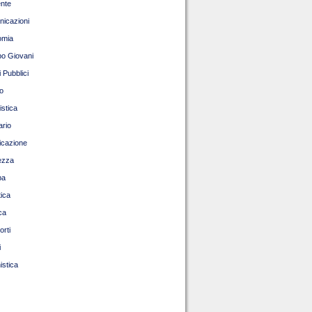
nte
icazioni
omia
o Giovani
 Pubblici
o
istica
ario
ficazione
ezza
pa
tica
ca
orti
i
istica