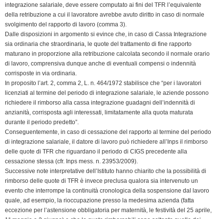
integrazione salariale, deve essere computato ai fini del TFR l’equivalente
della retribuzione a cui il lavoratore avrebbe avuto diritto in caso di normale
svolgimento del rapporto di lavoro (comma 3).
Dalle disposizioni in argomento si evince che, in caso di Cassa Integrazione
sia ordinaria che straordinaria, le quote del trattamento di fine rapporto
maturano in proporzione alla retribuzione calcolata secondo il normale orario
di lavoro, comprensiva dunque anche di eventuali compensi o indennità
corrisposte in via ordinaria.
In proposito l’art. 2, comma 2, L. n. 464/1972 stabilisce che “per i lavoratori
licenziati al termine del periodo di integrazione salariale, le aziende possono
richiedere il rimborso alla cassa integrazione guadagni dell’indennità di
anzianità, corrisposta agli interessati, limitatamente alla quota maturata
durante il periodo predetto”.
Conseguentemente, in caso di cessazione del rapporto al termine del periodo
di integrazione salariale, il datore di lavoro può richiedere all’Inps il rimborso
delle quote di TFR che riguardano il periodo di CIGS precedente alla
cessazione stessa (cfr. Inps mess. n. 23953/2009).
Successive note interpretative dell’Istituto hanno chiarito che la possibilità di
rimborso delle quote di TFR è invece preclusa qualora sia intervenuto un
evento che interrompe la continuità cronologica della sospensione dal lavoro
quale, ad esempio, la rioccupazione presso la medesima azienda (fatta
eccezione per l’astensione obbligatoria per maternità, le festività del 25 aprile,