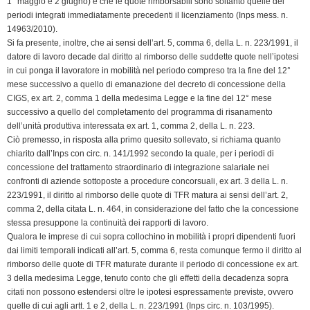
1° maggio e 2 giugno) e che le quote rimborsabili sono soltanto quelle dei
periodi integrati immediatamente precedenti il licenziamento (Inps mess. n.
14963/2010).
Si fa presente, inoltre, che ai sensi dell’art. 5, comma 6, della L. n. 223/1991, il
datore di lavoro decade dal diritto al rimborso delle suddette quote nell’ipotesi
in cui ponga il lavoratore in mobilità nel periodo compreso tra la fine del 12°
mese successivo a quello di emanazione del decreto di concessione della
CIGS, ex art. 2, comma 1 della medesima Legge e la fine del 12° mese
successivo a quello del completamento del programma di risanamento
dell’unità produttiva interessata ex art. 1, comma 2, della L. n. 223.
Ciò premesso, in risposta alla primo quesito sollevato, si richiama quanto
chiarito dall’Inps con circ. n. 141/1992 secondo la quale, per i periodi di
concessione del trattamento straordinario di integrazione salariale nei
confronti di aziende sottoposte a procedure concorsuali, ex art. 3 della L. n.
223/1991, il diritto al rimborso delle quote di TFR matura ai sensi dell’art. 2,
comma 2, della citata L. n. 464, in considerazione del fatto che la concessione
stessa presuppone la continuità dei rapporti di lavoro.
Qualora le imprese di cui sopra collochino in mobilità i propri dipendenti fuori
dai limiti temporali indicati all’art. 5, comma 6, resta comunque fermo il diritto al
rimborso delle quote di TFR maturate durante il periodo di concessione ex art.
3 della medesima Legge, tenuto conto che gli effetti della decadenza sopra
citati non possono estendersi oltre le ipotesi espressamente previste, ovvero
quelle di cui agli artt. 1 e 2, della L. n. 223/1991 (Inps circ. n. 103/1995).