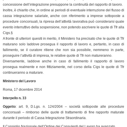
concessione dell’integrazione presuppone la continuità del rapporto di lavoro.
Inoltre, è chiarito che, in ordine ai periodi di eventuale interruzione del flusso di
cassa integrazione salariale, anche con riferimento a imprese sottoposte a
procedure concorsuali, la ripresa dell’attività lavorativa può considerarsi quale
evento interruttivo della sospensione, non potendo ascrivere le quote di Tfr alla
Cigs.§
A fronte di ulteriori quesiti in merito, il Ministero ha precisato che le quote di Tfr
maturano solo laddove prosegua il rapporto di lavoro e, pertanto, in caso di
fallimento, se il curatore ritiene che non sia possibile, nemmeno in parte,
proseguire l’attività di impresa, le relative quote di Tfr non matureranno.
Diversamente, laddove anche in caso di fallimento il rapporto di lavoro
prosegua realmente e non fittiziamente, nel corso della Cigs le quote di Tfr
continueranno a maturare.
Ministero del Lavoro
Roma, 17 dicembre 2014
Interpello n. 33
Oggetto
: art. 9, D.Lgs. n. 124/2004 – società sottoposte alle procedure
concorsuali – rimborso delle quote di trattamento di fine rapporto maturate
durante il periodo di Cassa Integrazione Straordinaria.
Il Consiglio Nazionale dell’Ordine dei Consulenti del Lavoro ha avanzato