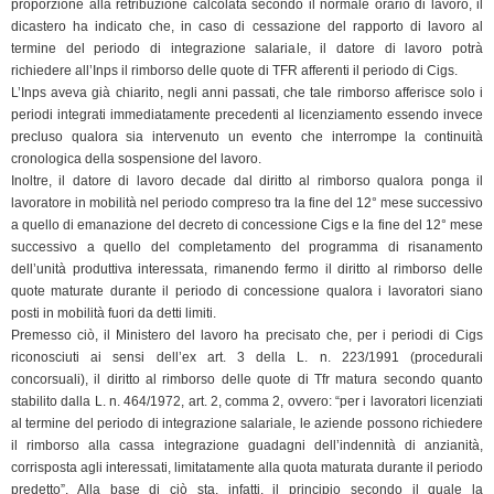
proporzione alla retribuzione calcolata secondo il normale orario di lavoro, il
o
I
r
p
a
n
r
dicastero ha indicato che, in caso di cessazione del rapporto di lavoro al
k
n
p
m
k
i
termine del periodo di integrazione salariale, il datore di lavoro potrà
e
richiedere all’Inps il rimborso delle quote di TFR afferenti il periodo di Cigs.
n
L’Inps aveva già chiarito, negli anni passati, che tale rimborso afferisce solo i
periodi integrati immediatamente precedenti al licenziamento essendo invece
d
precluso qualora sia intervenuto un evento che interrompe la continuità
l
cronologica della sospensione del lavoro.
y
Inoltre, il datore di lavoro decade dal diritto al rimborso qualora ponga il
lavoratore in mobilità nel periodo compreso tra la fine del 12° mese successivo
a quello di emanazione del decreto di concessione Cigs e la fine del 12° mese
successivo a quello del completamento del programma di risanamento
dell’unità produttiva interessata, rimanendo fermo il diritto al rimborso delle
quote maturate durante il periodo di concessione qualora i lavoratori siano
posti in mobilità fuori da detti limiti.
Premesso ciò, il Ministero del lavoro ha precisato che, per i periodi di Cigs
riconosciuti ai sensi dell’ex art. 3 della L. n. 223/1991 (procedurali
concorsuali), il diritto al rimborso delle quote di Tfr matura secondo quanto
stabilito dalla L. n. 464/1972, art. 2, comma 2, ovvero: “per i lavoratori licenziati
al termine del periodo di integrazione salariale, le aziende possono richiedere
il rimborso alla cassa integrazione guadagni dell’indennità di anzianità,
corrisposta agli interessati, limitatamente alla quota maturata durante il periodo
predetto”. Alla base di ciò sta, infatti, il principio secondo il quale la