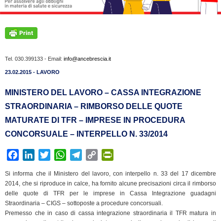
Tel. 030.399133 - Email:
info@ancebrescia.it
23.02.2015 - LAVORO
MINISTERO DEL LAVORO – CASSA INTEGRAZIONE
STRAORDINARIA – RIMBORSO DELLE QUOTE
MATURATE DI TFR – IMPRESE IN PROCEDURA
CONCORSUALE – INTERPELLO N. 33/2014
F
L
T
W
T
C
P
a
i
w
h
e
o
r
Si informa che il Ministero del lavoro, con interpello n. 33 del 17 dicembre
c
n
i
a
l
p
i
2014, che si riproduce in calce, ha fornito alcune precisazioni circa il rimborso
e
k
t
t
e
y
n
delle quote di TFR per le imprese in Cassa Integrazione guadagni
b
e
t
s
g
L
t
Straordinaria – CIGS – sottoposte a procedure concorsuali.
Premesso che in caso di cassa integrazione straordinaria il TFR matura in
o
d
e
A
r
i
F