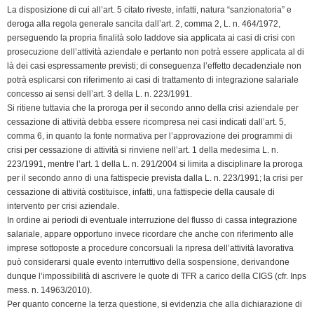
La disposizione di cui all’art. 5 citato riveste, infatti, natura “sanzionatoria” e
deroga alla regola generale sancita dall’art. 2, comma 2, L. n. 464/1972,
perseguendo la propria finalità solo laddove sia applicata ai casi di crisi con
prosecuzione dell’attività aziendale e pertanto non potrà essere applicata al di
là dei casi espressamente previsti; di conseguenza l’effetto decadenziale non
potrà esplicarsi con riferimento ai casi di trattamento di integrazione salariale
concesso ai sensi dell’art. 3 della L. n. 223/1991.
Si ritiene tuttavia che la proroga per il secondo anno della crisi aziendale per
cessazione di attività debba essere ricompresa nei casi indicati dall’art. 5,
comma 6, in quanto la fonte normativa per l’approvazione dei programmi di
crisi per cessazione di attività si rinviene nell’art. 1 della medesima L. n.
223/1991, mentre l’art. 1 della L. n. 291/2004 si limita a disciplinare la proroga
per il secondo anno di una fattispecie prevista dalla L. n. 223/1991; la crisi per
cessazione di attività costituisce, infatti, una fattispecie della causale di
intervento per crisi aziendale.
In ordine ai periodi di eventuale interruzione del flusso di cassa integrazione
salariale, appare opportuno invece ricordare che anche con riferimento alle
imprese sottoposte a procedure concorsuali la ripresa dell’attività lavorativa
può considerarsi quale evento interruttivo della sospensione, derivandone
dunque l’impossibilità di ascrivere le quote di TFR a carico della CIGS (cfr. Inps
mess. n. 14963/2010).
Per quanto concerne la terza questione, si evidenzia che alla dichiarazione di