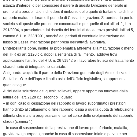
istanza d’interpello per conoscere il parere di questa Direzione generale in
ordine alla possibilità di richiedere il rimborso delle quote di trattamento di fine
rapporto maturate durante il periodo di Cassa Integrazione Straordinaria per le
società sottoposte alle procedure concorsuali e per quelle di cui all’art. 1, L. n.
291/2004, a prescindere dal rispetto dei termini di decadenza previsti dall’art 5,
comma 6, L. n. 223/1991, nonché dai periodi di eventuale interruzione del
flusso di Cassa Integrazione per ripresa dell’attività lavorativa.
L’interpellante pone, inoltre, la problematica afferente alla maturazione o meno
del TFR ex art. 2120 c.c. dopo la sentenza di fallimento, laddove trovi
applicazione l’art. 86 del R.D. n. 267/1942 e il lavoratore fruisca del trattamento
straordinario di integrazione salariale.
Al riguardo, acquisito il parere della Direzione generale degli Ammortizzatori
Sociali e I.O. e dell’Inps e il nulla osta dell’Ufficio legislativo, si rappresenta
quanto segue.
Ai fini della soluzione dei quesiti sollevati, appare opportuno muovere dalla
lettura dell’art. 2120 c.c. secondo il quale:
– in ogni caso di cessazione del rapporto di lavoro subordinato i prestatori
hanno diritto al trattamento di fine rapporto, ossia a quella quota di retribuzione
differita che matura progressivamente nel corso dello svolgimento del rapporto
stesso (comma 1);
– in caso di sospensione della prestazione di lavoro per infortunio, malattia,
gravidanza, puerperio, nonché in caso di sospensione totale o parziale per