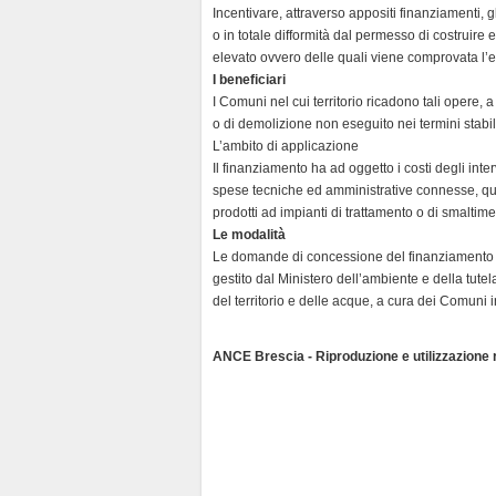
d
Incentivare, attraverso appositi finanziamenti, 
l
o in totale difformità dal permesso di costruire 
y
elevato ovvero delle quali viene comprovata l’e
I beneficiari
I Comuni nel cui territorio ricadono tali opere,
o di demolizione non eseguito nei termini stabili
L’ambito di applicazione
Il finanziamento ha ad oggetto i costi degli inte
spese tecniche ed amministrative connesse, quali
prodotti ad impianti di trattamento o di smaltime
Le modalità
Le domande di concessione del finanziamento d
gestito dal Ministero dell’ambiente e della tute
del territorio e delle acque, a cura dei Comuni i
ANCE Brescia - Riproduzione e utilizzazione ri