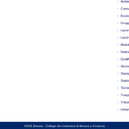
-
Ambie
-
Comun
-
Econ
-
Grupp
-
Lavori
-
Lavor
-
Modul
-
Notizi
-
Quali
-
Sicur
-
Stam
-
Statis
-
Tecni
-
Trasp
-
Tribut
-
Urban
ANCE Brescia - Collegio dei Costruttori di Brescia e Provincia