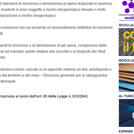
gli interventi di rimozione o demolizione di opere realizzate in assenza
e ricadenti in aree soggette a rischio idrogeologico elevato o molto
sposizione a rischio idrogeologico.
SFOGLIA 
 a condizione che sia presente un provvedimento definitivo di rimozione
ti.
rventi di rimozione o di demolizione di tali opere, comprensivi delle
 ad esempio quelle relative alla raccolta e al trasporto dei rifiuti
nto.
MODULIS
evono essere caricate in un apposito sistema on line, predisposto e
la del territorio e del mare – Direzione generale per la salvaguardia
nteressati.
servata ai sensi dell’art. 65 della Legge n. 633/1941
AL FIAN
ESPANDI 