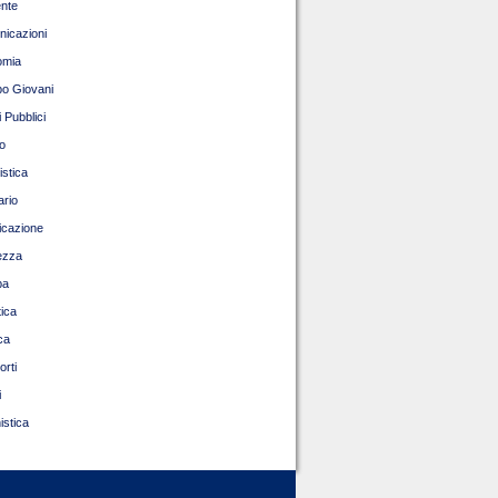
nte
icazioni
omia
o Giovani
 Pubblici
o
istica
ario
ficazione
ezza
pa
tica
ca
orti
i
istica