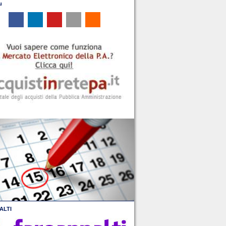
u
ALTI