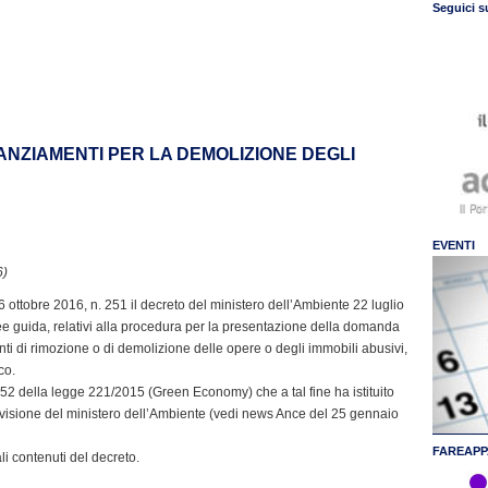
Seguici s
ANZIAMENTI PER LA DEMOLIZIONE DEGLI
EVENTI
6)
26 ottobre 2016, n. 251 il decreto del ministero dell’Ambiente 22 luglio
inee guida, relativi alla procedura per la presentazione della domanda
nti di rimozione o di demolizione delle opere o degli immobili abusivi,
co.
t. 52 della legge 221/2015 (Green Economy) che a tal fine ha istituito
revisione del ministero dell’Ambiente (vedi news Ance del 25 gennaio
FAREAPP
i contenuti del decreto.