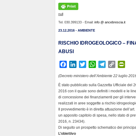
null
Tel. 030.399133 - Email:
info @ ancebrescia.it
23.12.2016 - AMBIENTE
RISCHIO IDROGEOLOGICO – FIN
ABUSI
F
L
T
W
T
C
P
a
i
w
h
e
o
r
(Decreto ministero dell’Ambiente 22 luglio 201
c
n
i
a
l
p
i
È stato pubblicato sulla Gazzetta Ufficiale del 
e
k
t
t
e
y
n
2016 con il quale sono definiti i modelli e le l
b
e
t
s
g
L
t
di concessione dei finanziamenti per gli interve
o
d
e
A
r
i
F
realizzati in aree soggette a rischio idrogeologi
o
I
r
p
a
n
r
Il provvedimento è in diretta attuazione dell’ar
k
n
p
m
k
i
un apposito capitolo di spesa, nello stato di p
2016, n. 23434).
e
Di seguito un prospetto schematico dei principal
n
L’obiettivo