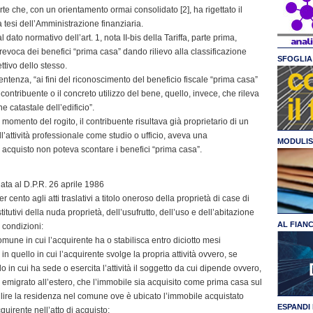
e che, con un orientamento ormai consolidato [2], ha rigettato il
a tesi dell’Amministrazione finanziaria.
al dato normativo dell’art. 1, nota II-bis della Tariffa, parte prima,
revoca dei benefici “prima casa” dando rilievo alla classificazione
SFOGLIA 
ettivo dello stesso.
sentenza, “ai fini del riconoscimento del beneficio fiscale “prima casa”
contribuente o il concreto utilizzo del bene, quello, invece, che rileva
e catastale dell’edificio”.
 momento del rogito, il contribuente risultava già proprietario di un
l’attività professionale come studio o ufficio, aveva una
MODULIS
vo acquisto non poteva scontare i benefici “prima casa”.
legata al D.P.R. 26 aprile 1986
er cento agli atti traslativi a titolo oneroso della proprietà di case di
stitutivi della nuda proprietà, dell’usufrutto, dell’uso e dell’abitazione
AL FIAN
i condizioni:
comune in cui l’acquirente ha o stabilisca entro diciotto mesi
in quello in cui l’acquirente svolge la propria attività ovvero, se
llo in cui ha sede o esercita l’attività il soggetto da cui dipende ovvero,
no emigrato all’estero, che l’immobile sia acquisito come prima casa sul
abilire la residenza nel comune ove è ubicato l’immobile acquistato
ESPANDI 
uirente nell’atto di acquisto;