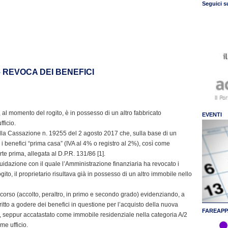
Seguici s
 REVOCA DEI BENEFICI
, al momento del rogito, è in possesso di un altro fabbricato
EVENTI
ficio.
ella Cassazione n. 19255 del 2 agosto 2017 che, sulla base di un
i benefici “prima casa” (IVA al 4% o registro al 2%), così come
parte prima, allegata al D.P.R. 131/86 [1].
idazione con il quale l’Amministrazione finanziaria ha revocato i
ito, il proprietario risultava già in possesso di un altro immobile nello
ricorso (accolto, peraltro, in primo e secondo grado) evidenziando, a
iritto a godere dei benefici in questione per l’acquisto della nuova
FAREAPP
, seppur accatastato come immobile residenziale nella categoria A/2
ome ufficio.