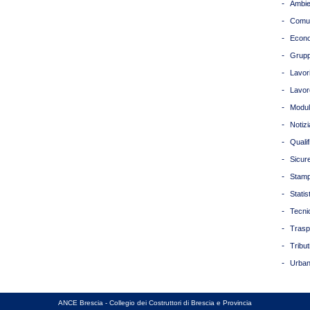
-
Ambie
-
Comun
-
Econ
-
Grupp
-
Lavori
-
Lavor
-
Modul
-
Notizi
-
Quali
-
Sicur
-
Stam
-
Statis
-
Tecni
-
Trasp
-
Tribut
-
Urban
ANCE Brescia - Collegio dei Costruttori di Brescia e Provincia