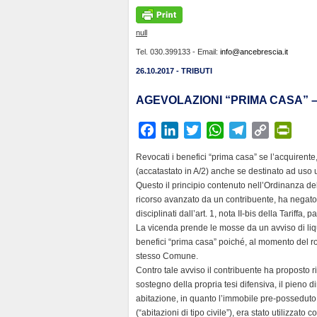
null
Tel. 030.399133 - Email:
info@ancebrescia.it
26.10.2017 - TRIBUTI
AGEVOLAZIONI “PRIMA CASA” –
F
L
T
W
T
C
P
a
i
w
h
e
o
r
Revocati i benefici “prima casa” se l’acquirente
c
n
i
a
l
p
i
(accatastato in A/2) anche se destinato ad uso uf
e
k
t
t
e
y
n
Questo il principio contenuto nell’Ordinanza d
b
e
t
s
g
L
t
ricorso avanzato da un contribuente, ha negato 
disciplinati dall’art. 1, nota II-bis della Tariffa, 
o
d
e
A
r
i
F
La vicenda prende le mosse da un avviso di liqu
o
I
r
p
a
n
r
benefici “prima casa” poiché, al momento del rog
k
n
p
m
k
i
stesso Comune.
e
Contro tale avviso il contribuente ha proposto 
n
sostegno della propria tesi difensiva, il pieno d
abitazione, in quanto l’immobile pre-posseduto
d
(“abitazioni di tipo civile”), era stato utilizzato c
l