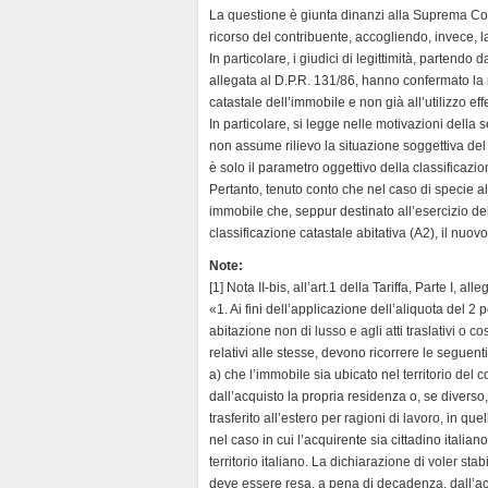
La questione è giunta dinanzi alla Suprema Cort
y
ricorso del contribuente, accogliendo, invece, l
In particolare, i giudici di legittimità, partendo d
allegata al D.P.R. 131/86, hanno confermato la 
catastale dell’immobile e non già all’utilizzo eff
In particolare, si legge nelle motivazioni della 
non assume rilievo la situazione soggettiva del 
è solo il parametro oggettivo della classificazion
Pertanto, tenuto conto che nel caso di specie al
immobile che, seppur destinato all’esercizio del
classificazione catastale abitativa (A2), il nuo
Note:
[1] Nota II-bis, all’art.1 della Tariffa, Parte I, al
«1. Ai fini dell’applicazione dell’aliquota del 2 p
abitazione non di lusso e agli atti traslativi o co
relativi alle stesse, devono ricorrere le seguent
a) che l’immobile sia ubicato nel territorio del 
dall’acquisto la propria residenza o, se diverso, 
trasferito all’estero per ragioni di lavoro, in que
nel caso in cui l’acquirente sia cittadino italia
territorio italiano. La dichiarazione di voler st
deve essere resa, a pena di decadenza, dall’acq