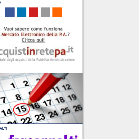
u
ALTI