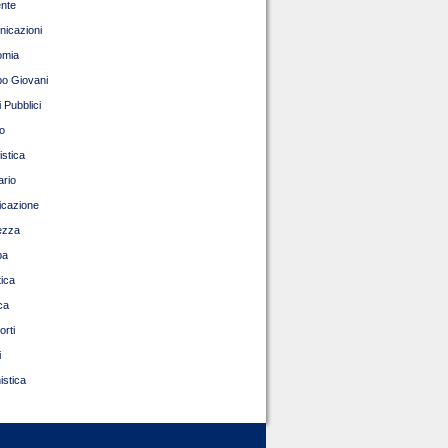
nte
icazioni
omia
o Giovani
 Pubblici
o
istica
ario
ficazione
ezza
pa
tica
ca
orti
i
istica