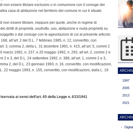
i di non essere titolare esclusivo o in comunione con il coniuge dei
i altra casa di abitazione nel territorio del comune in cui è situato
i di non essere titolare, neppure per quote, anche in regime di
dei diritti di proprietà, usufrutto, uso, abitazione e nuda proprietà su
 soggetto o dal coniuge con le agevolazioni di cui al presente articolo
. 168, all’art. 2 del D.L. 7 febbraio 1985, n. 12, convertito, con
l’art. 3, comma 2, della L. 31 dicembre 1991, n. 415, all’art. 5, commi 2
20 marzo 1992, n. 237, e 20 maggio 1992, n. 293, all’art. 2, commi 2 e
mmi 2 e 3, del D.L. 24 settembre 1992, n. 388, all’art. 1, commi 2 e 3,
omma 2, del D.L. 23 gennaio 1993, n. 16, convertito, con modificazioni,
.L. 22 maggio 1993, n. 155, convertito, con modificazioni, dalla L. 19
ARCHIVI
1997
2005
2013
servata ai sensi dell’art. 65 della Legge n. 633/1941
2021
ARCHIV
-
Digit