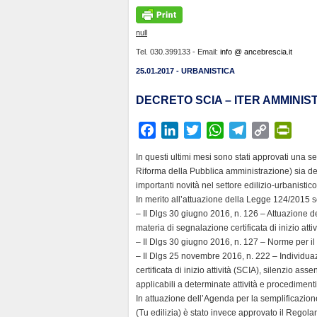
null
Tel. 030.399133 - Email:
info @ ancebrescia.it
25.01.2017 - URBANISTICA
DECRETO SCIA – ITER AMMINIS
F
L
T
W
T
C
P
a
i
w
h
e
o
r
In questi ultimi mesi sono stati approvati una s
c
n
i
a
l
p
i
Riforma della Pubblica amministrazione) sia d
e
k
t
t
e
y
n
importanti novità nel settore edilizio-urbanistico
b
e
t
s
g
L
t
In merito all’attuazione della Legge 124/2015 son
– Il Dlgs 30 giugno 2016, n. 126 – Attuazione d
o
d
e
A
r
i
F
materia di segnalazione certificata di inizio attiv
o
I
r
p
a
n
r
– Il Dlgs 30 giugno 2016, n. 127 – Norme per il r
k
n
p
m
k
i
– Il Dlgs 25 novembre 2016, n. 222 – Individua
e
certificata di inizio attività (SCIA), silenzio a
n
applicabili a determinate attività e procedimenti
In attuazione dell’Agenda per la semplificazio
d
(Tu edilizia) è stato invece approvato il Regolam
l