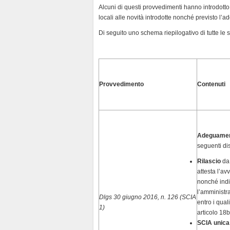
Alcuni di questi provvedimenti hanno introdotto
y
locali alle novità introdotte nonché previsto l’
Di seguito uno schema riepilogativo di tutte le 
Provvedimento
Contenuti
Adeguament
seguenti di
Rilascio
da 
attesta l’a
nonché ind
l’amministr
Dlgs 30 giugno 2016, n. 126 (SCIA
entro i quali
1)
articolo 18
SCIA unica