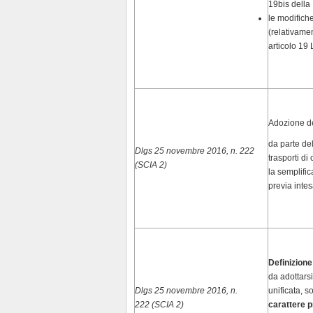
19bis della
le modifich
(relativamen
articolo 19
Adozione d
da parte del
Dlgs 25 novembre 2016, n. 222
trasporti di
(SCIA 2)
la semplifi
previa inte
Definizion
da adottars
Dlgs 25 novembre 2016, n.
unificata, 
222 (SCIA 2)
carattere 