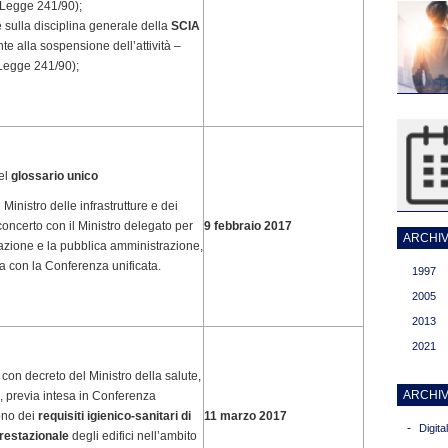
 Legge 241/90);
e sulla disciplina generale della
SCIA
te alla sospensione dell’attività –
 Legge 241/90);
el
glossario unico
 Ministro delle infrastrutture e dei
 concerto con il Ministro delegato per
9 febbraio 2017
ARCHIVI
cazione e la pubblica amministrazione,
sa con la Conferenza unificata.
1997
2005
2013
2021
e
con decreto del Ministro della salute,
ARCHIV
i, previa intesa in Conferenza
sono dei
requisiti igienico-sanitari
di
11 marzo 2017
-
Digit
prestazionale
degli edifici nell’ambito