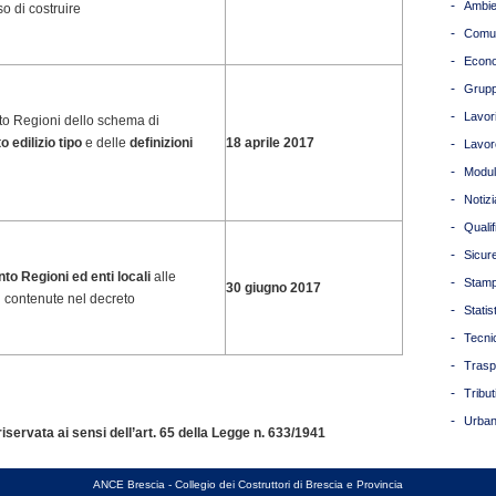
-
Ambie
o di costruire
-
Comun
-
Econ
-
Grupp
-
Lavori
o Regioni dello schema di
 edilizio tipo
e delle
definizioni
18 aprile 2017
-
Lavor
-
Modul
-
Notizi
-
Quali
-
Sicur
o Regioni ed enti locali
alle
-
Stam
30 giugno 2017
i contenute nel decreto
-
Statis
-
Tecni
-
Trasp
-
Tribut
-
Urban
servata ai sensi dell’art. 65 della Legge n. 633/1941
ANCE Brescia - Collegio dei Costruttori di Brescia e Provincia