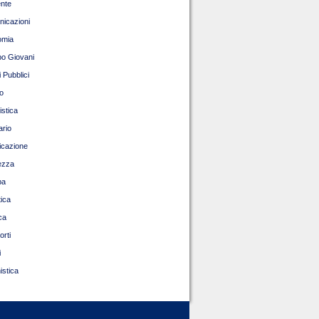
nte
icazioni
omia
o Giovani
 Pubblici
o
istica
ario
ficazione
ezza
pa
tica
ca
orti
i
istica