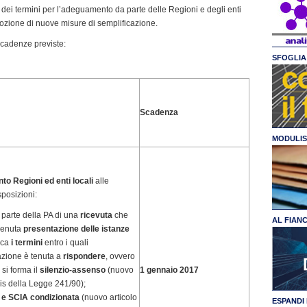
 dei termini per l’adeguamento da parte delle Regioni e degli enti
adozione di nuove misure di semplificazione.
scadenze previste:
SFOGLIA 
Scadenza
MODULIS
o Regioni ed enti locali
alle
sposizioni:
parte della PA di una
ricevuta
che
AL FIAN
vvenuta
presentazione delle istanze
ica
i termini
entro i quali
azione è tenuta a
rispondere
, ovvero
 si forma il
silenzio-assenso
(nuovo
1 gennaio 2017
bis della Legge 241/90);
 e SCIA condizionata
(nuovo articolo
ESPANDI 