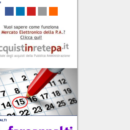
u
ALTI