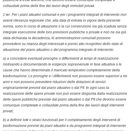
collaudate prima della fine dei lavori degli immobili privati.
1 ter. Per i piani attuativi comunali e per i programmi integrati di intervento non
aventi rilevanza regionale che, alla data di entrata in vigore della presente
norma, sono in corso di attuazione o la cui convenzione sia già scaduta senza
integrale esecuzione delle loro previsioni pubbliche o private e non ne sia già
stata dichiarata la decadenza, le amministrazioni comunali possono
provvedere su istanza degli interessati e previo atto ricognitivo dello stato di
attuazione del piano attuativo o del programma integrato di intervento:
a) a concedere eventuali proroghe o differimenti ai tempi di realizzazione
motivando e documentando le esigenze sopravvenute in fase attuativa o le
cause che hanno determinato il mancato tempestivo completamento della
trasformazione. Le proroghe e i differimenti non possono essere superiori a tre
anni e non possono prevedere riduzioni delle dotazioni di servizi
originariamente previsti dal piano attuativo o dal PII. In ogni caso la
realizzazione delle opere private non può essere disgiunta dalla realizzazione
delle opere pubbliche previste dal piano attuativo o dal PII che devono essere
comunque completate e collaudate prima della fine dei lavori degli interventi
privati;
b) a definire lotti o stralci funzionali per il completamento degli interventi di
trasformazione previsti da piani attuativi e da programmi integrati di intervento