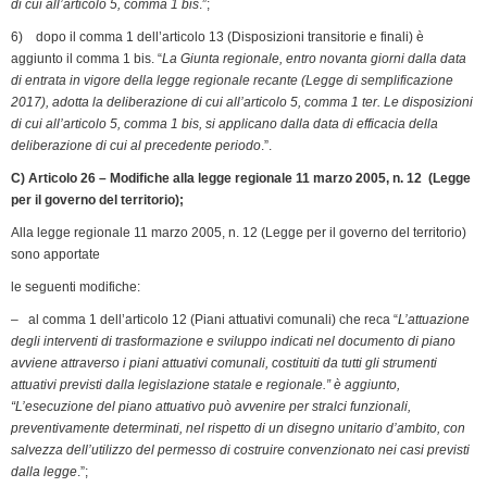
di cui all’articolo 5, comma 1 bis
.”;
6) dopo il comma 1 dell’articolo 13 (Disposizioni transitorie e finali) è
aggiunto il comma 1 bis. “
La Giunta regionale, entro novanta giorni dalla data
di entrata in vigore della legge regionale recante (Legge di semplificazione
2017), adotta la deliberazione di cui all’articolo 5, comma 1 ter. Le disposizioni
di cui all’articolo 5, comma 1 bis, si applicano dalla data di efficacia della
deliberazione di cui al precedente periodo
.”.
C) Articolo 26 – Modifiche alla legge regionale 11 marzo 2005, n. 12
(Legge
per il governo del territorio);
Alla legge regionale 11 marzo 2005, n. 12 (Legge per il governo del territorio)
sono apportate
le seguenti modifiche:
– al comma 1 dell’articolo 12 (Piani attuativi comunali) che reca “
L’attuazione
degli interventi di trasformazione e sviluppo indicati nel documento di piano
avviene attraverso i piani attuativi comunali, costituiti da tutti gli strumenti
attuativi previsti dalla legislazione statale e regionale.” è aggiunto,
“L’esecuzione del piano attuativo può avvenire per stralci funzionali,
preventivamente determinati, nel rispetto di un disegno unitario d’ambito, con
salvezza dell’utilizzo del permesso di costruire convenzionato nei casi previsti
dalla legge
.”;