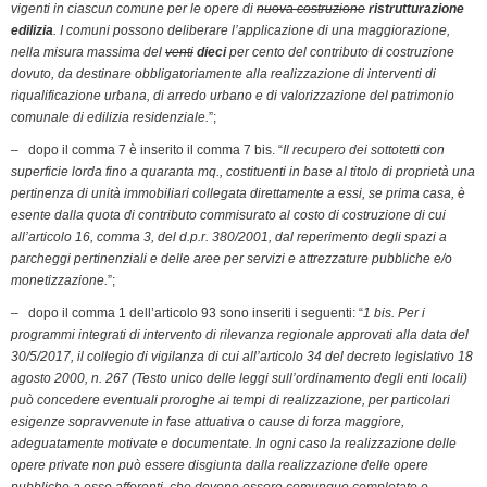
vigenti in ciascun comune per le opere di
nuova costruzione
ristrutturazione
edilizia
. I comuni possono deliberare l’applicazione di una maggiorazione,
nella misura massima del
venti
dieci
per cento del contributo di costruzione
dovuto, da destinare obbligatoriamente alla realizzazione di interventi di
riqualificazione urbana, di arredo urbano e di valorizzazione del patrimonio
comunale di edilizia residenziale.
”;
– dopo il comma 7 è inserito il comma 7 bis. “
Il recupero dei sottotetti con
superficie lorda fino a quaranta mq., costituenti in base al titolo di proprietà una
pertinenza di unità immobiliari collegata direttamente a essi, se prima casa, è
esente dalla quota di contributo commisurato al costo di costruzione di cui
all’articolo 16, comma 3, del d.p.r. 380/2001, dal reperimento degli spazi a
parcheggi pertinenziali e delle aree per servizi e attrezzature pubbliche e/o
monetizzazione.
”;
– dopo il comma 1 dell’articolo 93 sono inseriti i seguenti: “
1 bis. Per i
programmi integrati di intervento di rilevanza regionale approvati alla data del
30/5/2017, il collegio di vigilanza di cui all’articolo 34 del decreto legislativo 18
agosto 2000, n. 267 (Testo unico delle leggi sull’ordinamento degli enti locali)
può concedere eventuali proroghe ai tempi di realizzazione, per particolari
esigenze sopravvenute in fase attuativa o cause di forza maggiore,
adeguatamente motivate e documentate. In ogni caso la realizzazione delle
opere private non può essere disgiunta dalla realizzazione delle opere
pubbliche a esse afferenti, che devono essere comunque completate e