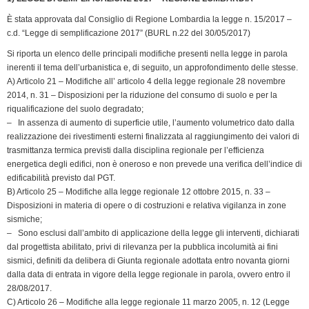
e
n
È stata approvata dal Consiglio di Regione Lombardia la legge n. 15/2017 –
c.d. “Legge di semplificazione 2017” (BURL n.22 del 30/05/2017)
d
l
Si riporta un elenco delle principali modifiche presenti nella legge in parola
y
inerenti il tema dell’urbanistica e, di seguito, un approfondimento delle stesse.
A) Articolo 21 – Modifiche all’ articolo 4 della legge regionale 28 novembre
2014, n. 31 – Disposizioni per la riduzione del consumo di suolo e per la
riqualificazione del suolo degradato;
– In assenza di aumento di superficie utile, l’aumento volumetrico dato dalla
realizzazione dei rivestimenti esterni finalizzata al raggiungimento dei valori di
trasmittanza termica previsti dalla disciplina regionale per l’efficienza
energetica degli edifici, non è oneroso e non prevede una verifica dell’indice di
edificabilità previsto dal PGT.
B) Articolo 25 – Modifiche alla legge regionale 12 ottobre 2015, n. 33 –
Disposizioni in materia di opere o di costruzioni e relativa vigilanza in zone
sismiche;
– Sono esclusi dall’ambito di applicazione della legge gli interventi, dichiarati
dal progettista abilitato, privi di rilevanza per la pubblica incolumità ai fini
sismici, definiti da delibera di Giunta regionale adottata entro novanta giorni
dalla data di entrata in vigore della legge regionale in parola, ovvero entro il
28/08/2017.
C) Articolo 26 – Modifiche alla legge regionale 11 marzo 2005, n. 12 (Legge