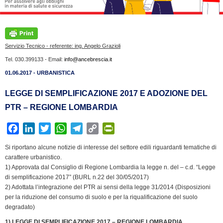
Servizio Tecnico - referente: ing. Angelo Grazioli
Tel. 030.399133 - Email:
info@ancebrescia.it
01.06.2017 - URBANISTICA
LEGGE DI SEMPLIFICAZIONE 2017 E ADOZIONE DEL
PTR – REGIONE LOMBARDIA
F
L
T
W
T
C
P
a
i
w
h
e
o
r
Si riportano alcune notizie di interesse del settore edili riguardanti tematiche di
c
n
i
a
l
p
i
carattere urbanistico.
e
k
t
t
e
y
n
1) Approvata dal Consiglio di Regione Lombardia la legge n. del – c.d. “Legge
b
e
t
s
g
L
t
di semplificazione 2017” (BURL n.22 del 30/05/2017)
2) Adottata l’integrazione del PTR ai sensi della legge 31/2014 (Disposizioni
o
d
e
A
r
i
F
per la riduzione del consumo di suolo e per la riqualificazione del suolo
o
I
r
p
a
n
r
degradato)
k
n
p
m
k
i
1) LEGGE DI SEMPLIFICAZIONE 2017 – REGIONE LOMBARDIA