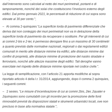
dall’intervento sono calcolati al netto dei muri perimetrali, portanti e di
tamponamento, nonché dei solai che costituiscono l’involucro esterno degli
edifici. Dal primo gennaio 2021, le percentuali di riduzione di cui sopra sono
elevate al 30 per cento
.”;
– Al comma 2-quinquies “
La superficie lorda di pavimento differenziale che
deriva dal non conteggio dei muri perimetrali non va in detrazione della
superficie lorda di pavimento da recuperare o sostituire. Per gli interventi di cui
ai commi 2-bis e 2-ter, è permesso derogare fino a un massimo di 30 centimetri
a quanto previsto dalle normative nazionali, regionali o dai regolamenti edilizi
comunali in merito alle distanze minime tra edifici, alle distanze minime dai
confini di proprietà, alle distanze minime di protezione del nastro stradale e
ferroviario, nonché alle altezze massime degli edifici. Tali deroghe vanno
esercitate nel rispetto delle distanze minime riportate nel codice civile.
”.
La legge di semplificazione, con l’articolo 21 apporta modifiche al sopra
riportato articolo 4 della l.r. 31/2014, aggiungendo, dopo il comma 2 quinquies,
i seguenti commi:
– 2 sexies. “
Le misure d’incentivazione di cui ai commi 2bis, 2ter, 2quater e
2quinquies sono cumulabili con gli incentivi per la promozione delle fonti
rinnovabili previsti da disposizioni statali e strumenti urbanistici locali, ove non
precluso in base alla normativa statale.
”;