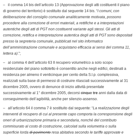
– il comma 14 bis dell’articolo 13 (Approvazione degli atti costituenti il piano
di governo del territorio) è sostituito dal seguente 14 bis. “
I comuni, con
deliberazione del consiglio comunale analiticamente motivata, possono
procedere alla correzione di errori materiali, a rettifiche e a interpretazioni
autentiche degli atti di PGT non costituenti variante agli stessi. Gli atti di
correzione, rettifica e interpretazione autentica degli atti di PGT sono depositati
presso la segreteria comunale, pubblicati nel sito informatico
dell’amministrazione comunale e acquistano efficacia ai sensi del comma 11,
lettera a)
.”;
– al comma 4 dell’articolo 63 Il recupero volumetrico a solo scopo
residenziale del piano sottotetto è consentito anche negli edifici, destinati a
residenza per almeno il venticinque per cento della S.l.p. complessiva,
realizzati sulla base di permessi di costruire rilasciati successivamente al 31
dicembre 2005, ovvero di denunce di inizio attività presentate
successivamente al 1° dicembre 2005, decorsi
cinque
tre
anni dalla data di
conseguimento dell’agibilità, anche per silenzio-assenso.
– all’articolo 64 il comma 7 è sostituito dal seguente: “
La realizzazione degli
interventi di recupero di cui al presente capo comporta la corresponsione degli
oneri di urbanizzazione primaria e secondaria, nonché del contributo
commisurato al costo di costruzione, calcolati sulla volumetria o sulla
superficie lorda
di pavimento
resa abitativa secondo le tariffe approvate e