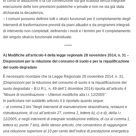
in corso di attuazione o la cui convenzione sia già scaduta senza integrale
esecuzione delle loro previsioni pubbliche o private e non ne sia già stata
dichiarata la decadenza;
– I comuni possono definire lotti o stralci funzionali per il completamento degli
interventi di trasformazione previsti da piani attuativi e da programmi integrati
di intervento non completati, definendo i modi e i termini per il completamento
del singolo stralcio funzionale individuato.
*****
A) Modifiche all’articolo 4 della legge regionale 28 novembre 2014, n. 31 –
Disposizioni per la riduzione del consumo di suolo e per la riqualificazione
del suolo degradato
È necessario ricordare che la Legge Regionale 28 novembre 2014, n. 31,
(Disposizioni per la riduzione del consumo di suolo e la riqualificazione del
suolo degradato – B.U.R.L. n. 49 dell’1 dicembre 2014) riporta all’articolo 4
“Misure di incentivazione – Ulteriori modifiche alla l.r. 12/2005”.
In particolare nel suddetto articolo 4 è riportato quanto segue:
– al comma 2-bis “
Negli interventi di manutenzione straordinaria, restauro e
ristrutturazione, di cui all’articolo 27, comma 1, lettere b), c) e d), della l.r.
12/2005, e negli interventi di integrale sostituzione edilizia, di cui al comma 1,
lettera e), punto 7-bis), dello stesso articolo, che consentono di raggiungere
una riduzione superiore al 10 per cento dell’indice di prestazione energetica