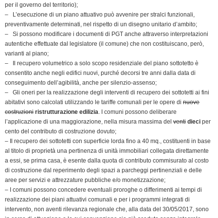
per il governo del territorio);
– L’esecuzione di un piano attuativo può avvenire per stralci funzionali,
preventivamente determinati, nel rispetto di un disegno unitario d’ambito;
– Si possono modificare i documenti di PGT anche attraverso interpretazioni
autentiche effettuate dal legislatore (il comune) che non costituiscano, però,
varianti al piano;
– Il recupero volumetrico a solo scopo residenziale del piano sottotetto è
consentito anche negli edifici nuovi, purché decorsi tre anni dalla data di
conseguimento dell’agibilità, anche per silenzio-assenso;
– Gli oneri per la realizzazione degli interventi di recupero dei sottotetti ai fini
abitativi sono calcolati utilizzando le tariffe comunali per le opere di
nuove
costruzioni
ristrutturazione edilizia
. I comuni possono deliberare
l’applicazione di una maggiorazione, nella misura massima del
venti
dieci
per
cento del contributo di costruzione dovuto;
– Il recupero dei sottotetti con superficie lorda fino a 40 mq., costituenti in base
al titolo di proprietà una pertinenza di unità immobiliari collegata direttamente
a essi, se prima casa, è esente dalla quota di contributo commisurato al costo
di costruzione dal reperimento degli spazi a parcheggi pertinenziali e delle
aree per servizi e attrezzature pubbliche e/o monetizzazione;
– I comuni possono concedere eventuali proroghe o differimenti ai tempi di
realizzazione dei piani attuativi comunali e per i programmi integrati di
intervento, non aventi rilevanza regionale che, alla data del 30/05/2017, sono