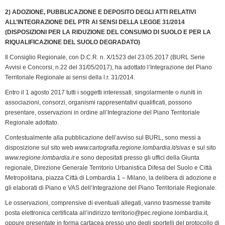
2) ADOZIONE, PUBBLICAZIONE E DEPOSITO DEGLI ATTI RELATIVI
ALL’INTEGRAZIONE DEL PTR AI SENSI DELLA LEGGE 31/2014
(DISPOSIZIONI PER LA RIDUZIONE DEL CONSUMO DI SUOLO E PER LA
RIQUALIFICAZIONE DEL SUOLO DEGRADATO)
Il Consiglio Regionale, con D.C.R. n. X/1523 del 23.05.2017 (BURL Serie
Avvisi e Concorsi, n.22 del 31/05/2017), ha adottato l’Integrazione del Piano
Territoriale Regionale ai sensi della l.r. 31/2014.
Entro il 1 agosto 2017 tutti i soggetti interessati, singolarmente o riuniti in
associazioni, consorzi, organismi rappresentativi qualificati, possono
presentare, osservazioni in ordine all’Integrazione del Piano Territoriale
Regionale adottato.
Contestualmente alla pubblicazione dell’avviso sul BURL, sono messi a
disposizione sul sito web
www.cartografia.regione.lombardia.it/sivas
e sul sito
www.regione.lombardia.it
e sono depositati presso gli uffici della Giunta
regionale, Direzione Generale Territorio Urbanistica Difesa del Suolo e Città
Metropolitana, piazza Città di Lombardia 1 – Milano, la delibera di adozione e
gli elaborati di Piano e VAS dell’Integrazione del Piano Territoriale Regionale.
Le osservazioni, comprensive di eventuali allegati, vanno trasmesse tramite
posta elettronica certificata all’indirizzo territorio@pec.regione.lombardia.it,
oppure presentate in forma cartacea presso uno degli sportelli del protocollo di