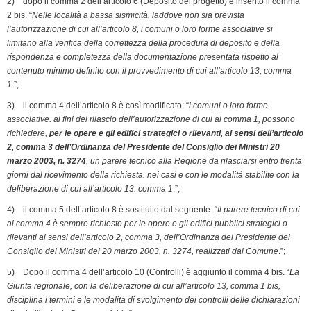
2) dopo il comma 2 dell’articolo 6 (Deposito del progetto) è inserito il comma
2 bis. “
Nelle località a bassa sismicità, laddove non sia prevista
l’autorizzazione di cui all’articolo 8, i comuni o loro forme associative si
limitano alla verifica della correttezza della procedura di deposito e della
rispondenza e completezza della documentazione presentata rispetto al
contenuto minimo definito con il provvedimento di cui all’articolo 13, comma
1
.”;
3) il comma 4 dell’articolo 8 è così modificato: “
l comuni o loro forme
associative. ai fini del rilascio dell’autorizzazione di cui al comma 1, possono
richiedere,
per le opere e gli edifici strategici o rilevanti, ai sensi dell’articolo
2, comma 3 dell’Ordinanza del Presidente del Consiglio dei Ministri 20
marzo 2003, n. 3274
, un parere tecnico alla Regione da rilasciarsi entro trenta
giorni dal ricevimento della richiesta. nei casi e con le modalità stabilite con la
deliberazione di cui all’articolo 13. comma 1
.”;
4) il comma 5 dell’articolo 8 è sostituito dal seguente: “
Il parere tecnico di cui
al comma 4 è sempre richiesto per le opere e gli edifici pubblici strategici o
rilevanti ai sensi dell’articolo 2, comma 3, dell’Ordinanza del Presidente del
Consiglio dei Ministri del 20 marzo 2003, n. 3274, realizzati dal Comune
.”;
5) Dopo il comma 4 dell’articolo 10 (Controlli) è aggiunto il comma 4 bis. “
La
Giunta regionale, con la deliberazione di cui all’articolo 13, comma 1 bis,
disciplina i termini e le modalità di svolgimento dei controlli delle dichiarazioni