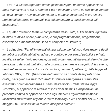
– 1 ter. “
La Giunta regionale adotta gli indirizzi per l’uniforme applicazione
delle disposizioni di cui al comma 1 bis e individua i lavori e i casi delle varianti
di cui al comma 1 privi di rilevanza per la pubblica incolumità ai fini sismici,
nonché gli elaborati progettuali con cui dimostrare la sussistenza di tali
fattispecie.
”;
– 1 quater. “
Restano ferme le competenze dello Stato, ai fini sismici, riguardo
ai lavori relativi a opere pubbliche, le cui programmazione, progettazione,
esecuzione o manutenzione sono di competenza statale
.”;
– 1 quinquies. “
Per gli interventi di riparazione, ripristino, o ricostruzione degli
immobili di edilizia abitativa, ad uso produttivo e per servizi pubblici e privati,
localizzati sul territorio regionale, distrutti o danneggiati da eventi sismici e che
beneficiano dei contributi di cui alle ordinanze emanate a seguito di tali eventi,
rientranti nella tipologia di cui all’articolo 2, comma 1, lettera c), della legge 24
febbraio 1992, n. 225 (Istituzione del Servizio nazionale della protezione
civile), per i quali sia stato dichiarato lo stato di emergenza e siano stati
esercitati i poteri di ordinanza ai sensi dell’articolo 5 della stessa legge
225/1992, si applicano le relative disposizioni statali. Le disposizioni del
presente comma si applicano anche agli interventi riguardanti immobili
localizzati sul territorio regionale interessati dagli eventi sismici del 20 e 29
maggio 2012 ai sensi della relativa disciplina statale
.”;