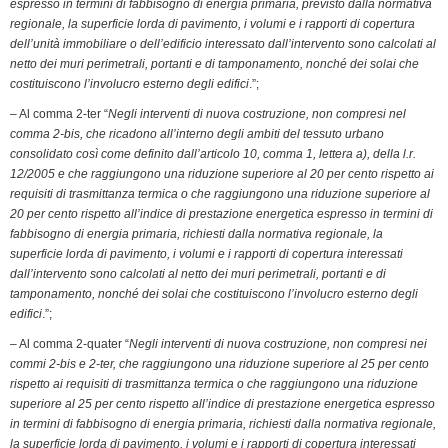
espresso in termini di fabbisogno di energia primaria, previsto dalla normativa
regionale, la superficie lorda di pavimento, i volumi e i rapporti di copertura
dell’unità immobiliare o dell’edificio interessato dall’intervento sono calcolati al
netto dei muri perimetrali, portanti e di tamponamento, nonché dei solai che
costituiscono l’involucro esterno degli edifici
.”;
– Al comma 2-ter “
Negli interventi di nuova costruzione, non compresi nel
comma 2-bis, che ricadono all’interno degli ambiti del tessuto urbano
consolidato così come definito dall’articolo 10, comma 1, lettera a), della l.r.
12/2005 e che raggiungono una riduzione superiore al 20 per cento rispetto ai
requisiti di trasmittanza termica o che raggiungono una riduzione superiore al
20 per cento rispetto all’indice di prestazione energetica espresso in termini di
fabbisogno di energia primaria, richiesti dalla normativa regionale, la
superficie lorda di pavimento, i volumi e i rapporti di copertura interessati
dall’intervento sono calcolati al netto dei muri perimetrali, portanti e di
tamponamento, nonché dei solai che costituiscono l’involucro esterno degli
edifici
.”;
– Al comma 2-quater “
Negli interventi di nuova costruzione, non compresi nei
commi 2-bis e 2-ter, che raggiungono una riduzione superiore al 25 per cento
rispetto ai requisiti di trasmittanza termica o che raggiungono una riduzione
superiore al 25 per cento rispetto all’indice di prestazione energetica espresso
in termini di fabbisogno di energia primaria, richiesti dalla normativa regionale,
la superficie lorda di pavimento, i volumi e i rapporti di copertura interessati