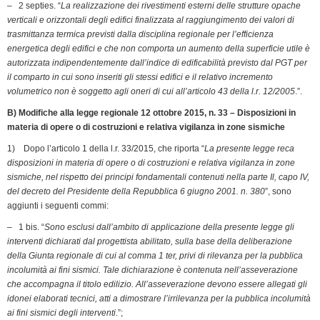
– 2 septies. “
La realizzazione dei rivestimenti esterni delle strutture opache
verticali e orizzontali degli edifici finalizzata al raggiungimento dei valori di
trasmittanza termica previsti dalla disciplina regionale per l’efficienza
energetica degli edifici e che non comporta un aumento della superficie utile è
autorizzata indipendentemente dall’indice di edificabilità previsto dal PGT per
il comparto in cui sono inseriti gli stessi edifici e il relativo incremento
volumetrico non è soggetto agli oneri di cui all’articolo 43 della l.r. 12/2005
.”.
B) Modifiche alla legge regionale 12 ottobre 2015, n. 33 – Disposizioni in
materia di opere o di costruzioni e relativa vigilanza in zone sismiche
1) Dopo l’articolo 1 della l.r. 33/2015, che riporta “
La presente legge reca
disposizioni in materia di opere o di costruzioni e relativa vigilanza in zone
sismiche, nel rispetto dei principi fondamentali contenuti nella parte Il, capo IV,
del decreto del Presidente della Repubblica 6 giugno 2001. n. 380
”, sono
aggiunti i seguenti commi:
– 1 bis. “
Sono esclusi dall’ambito di applicazione della presente legge gli
interventi dichiarati dal progettista abilitato, sulla base della deliberazione
della Giunta regionale di cui al comma 1 ter, privi di rilevanza per la pubblica
incolumità ai fini sismici. Tale dichiarazione è contenuta nell’asseverazione
che accompagna il titolo edilizio. All’asseverazione devono essere allegati gli
idonei elaborati tecnici, atti a dimostrare l’irrilevanza per la pubblica incolumità
ai fini sismici degli interventi.
”;