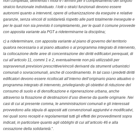
non completati, definendo i modi e i termini per il completamento del singolo
stralcio funzionale individuato. I lotti o stralci funzionali devono essere
autonomi quanto a interventi, opere di urbanizzazione da eseguire e relative
garanzie, senza vincoli di solidarietà rispetto alle parti totalmente ineseguite e
per le quali non sia previsto il completamento, per le quali il comune provvede
con apposita variante ala PGT a rideterminarne la disciplina;
c) a rideterminare, con apposita variante al piano di governo del territorio
qualora necessaria o al piano attuativo o al programma integrato di intervento,
la collocazione delle aree di concentrazione dei diritti edificatori perequati, di
cui all’articolo 11, commi 1 e 2, eventualmente non più utilizzabili per
sopravvenuti previsioni prescrittive/vincoli derivanti da strumenti urbanistici
comunali o sovracomunali, anche di coordinamento. In tal caso i predetti diritti
edificatori devono essere ricollocati all’interno dell’originario piano attuativo o
programma integrato di intervento, privilegiando gli obiettivi di riduzione del
consumo di suolo e di densificazione e rigenerazione urbana, anche
attraverso la fissazione di destinazioni d’uso diverse da quelle originarie. Nei
casi di cui al presente comma, le amministrazioni comunali e gli interessati
provvedono alla stipula di appositi atti convenzionali aggiuntivi e modificativi,
nei quali sono recepiti e regolamentati tutti gli effetti dei provvedimenti sopra
indicati, in particolare quanto agli obblighi di cui all’articolo 46 e alla
cessazione della solidarietà
.”.