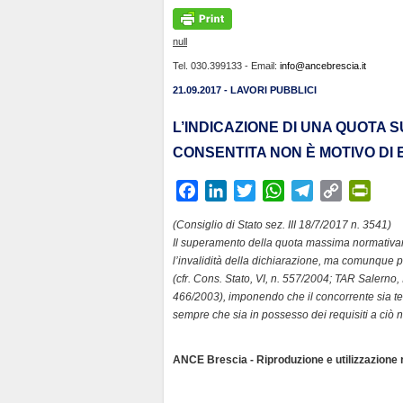
null
Tel. 030.399133 - Email:
info@ancebrescia.it
21.09.2017 - LAVORI PUBBLICI
L’INDICAZIONE DI UNA QUOTA
CONSENTITA NON È MOTIVO DI
F
L
T
W
T
C
P
a
i
w
h
e
o
r
(Consiglio di Stato sez. III 18/7/2017 n. 3541)
c
n
i
a
l
p
i
Il superamento della quota massima normativam
e
k
t
t
e
y
n
l’invalidità della dichiarazione, ma comunque p
b
e
t
s
g
L
t
(cfr. Cons. Stato, VI, n. 557/2004; TAR Salerno,
466/2003), imponendo che il concorrente sia ten
o
d
e
A
r
i
F
sempre che sia in possesso dei requisiti a ciò n
o
I
r
p
a
n
r
k
n
p
m
k
i
ANCE Brescia - Riproduzione e utilizzazione ri
e
n