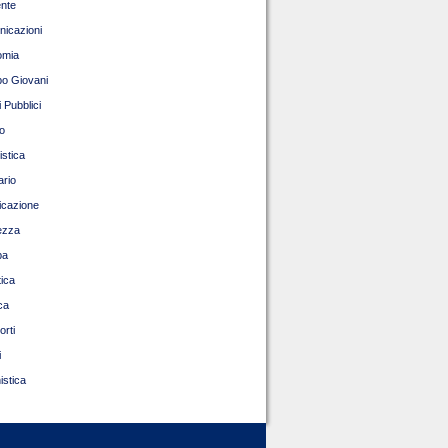
nte
icazioni
omia
o Giovani
 Pubblici
o
istica
ario
ficazione
ezza
pa
tica
ca
orti
i
istica