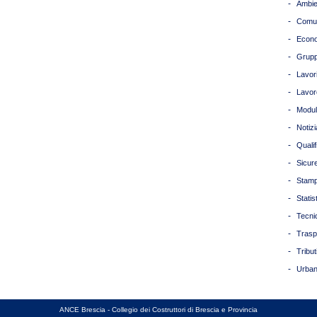
-
Ambie
-
Comun
-
Econ
-
Grupp
-
Lavori
-
Lavor
-
Modul
-
Notizi
-
Quali
-
Sicur
-
Stam
-
Statis
-
Tecni
-
Trasp
-
Tribut
-
Urban
ANCE Brescia - Collegio dei Costruttori di Brescia e Provincia