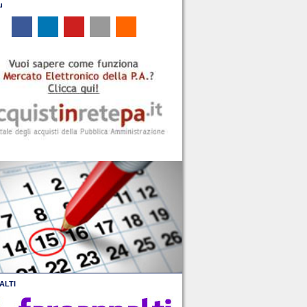
u
ALTI