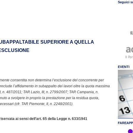
Seguici s
 SUBAPPALTABILE SUPERIORE A QUELLA
 ESCLUSIONE
EVENTI
ente consentita non determina l’esclusione del concorrente per
reclude l’affidamento in subappalto dei lavori oltre la quota massima
 I, n. 487/2011; TAR Lazio, III, n. 2799/2007; TAR Campania, n.
uto a svolgere in proprio la prestazione per la residua quota,
ecessari (cfr. TAR Piemonte, II, n. 2248/2001).
servata ai sensi dell’art. 65 della Legge n. 633/1941
FAREAPP