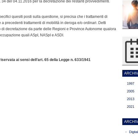
 n. 34 del 04.11.2016 per la decretazione dei restanti provvedimenti.
pecifici quesiti posti sulla questione, si precisa che i trattamenti di
 precedenti trattamenti di mobilità in deroga e/o ordinari. Detti
o di decretazione da parte delle Regioni e Province Autonome qualora
isoccupazione quali ASpI, NASpI e ASDI.
servata ai sensi dell’art. 65 della Legge n. 633/1941
ARCHIVI
1997
2005
2013
2021
ARCHIV
-
Digit