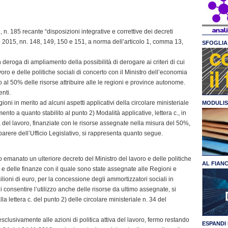
 n. 185 recante “disposizioni integrative e correttive dei decreti
e 2015, nn. 148, 149, 150 e 151, a norma dell’articolo 1, comma 13,
SFOGLIA 
n deroga di ampliamento della possibilità di derogare ai criteri di cui
avoro e delle politiche sociali di concerto con il Ministro dell’economia
 al 50% delle risorse attribuire alle le regioni e province autonome.
enti.
gioni in merito ad alcuni aspetti applicativi della circolare ministeriale
MODULIS
mento a quanto stabilito al punto 2) Modalità applicative, lettera c., in
tiva del lavoro, finanziate con le risorse assegnate nella misura del 50%,
 parere dell’Ufficio Legislativo, si rappresenta quanto segue.
 emanato un ulteriore decreto del Ministro del lavoro e delle politiche
AL FIAN
a e delle finanze con il quale sono state assegnate alle Regioni e
ilioni di euro, per la concessione degli ammortizzatori sociali in
i consentire l’utilizzo anche delle risorse da ultimo assegnate, si
lla lettera c. del punto 2) delle circolare ministeriale n. 34 del
.
esclusivamente alle azioni di politica attiva del lavoro, fermo restando
ESPANDI 