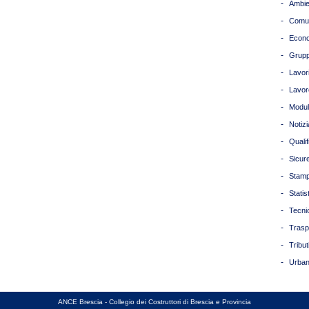
-
Ambie
-
Comun
-
Econ
-
Grupp
-
Lavori
-
Lavor
-
Modul
-
Notizi
-
Quali
-
Sicur
-
Stam
-
Statis
-
Tecni
-
Trasp
-
Tribut
-
Urban
ANCE Brescia - Collegio dei Costruttori di Brescia e Provincia