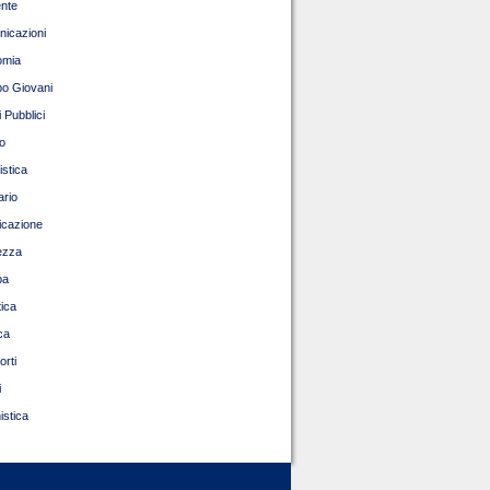
nte
icazioni
omia
o Giovani
 Pubblici
o
istica
ario
ficazione
ezza
pa
tica
ca
orti
i
istica