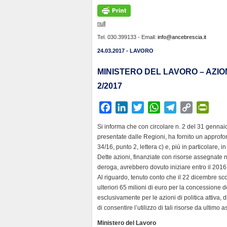
null
Tel. 030.399133 - Email:
info@ancebrescia.it
24.03.2017 - LAVORO
MINISTERO DEL LAVORO – AZION
2/2017
F
L
T
W
T
C
P
a
i
w
h
e
o
r
Si informa che con circolare n. 2 del 31 gennaio
c
n
i
a
l
p
i
presentate dalle Regioni, ha fornito un approfond
e
k
t
t
e
y
n
34/16, punto 2, lettera c) e, più in particolare, in
b
e
t
s
g
L
t
Dette azioni, finanziate con risorse assegnate n
deroga, avrebbero dovuto iniziare entro il 2016
o
d
e
A
r
i
F
Al riguardo, tenuto conto che il 22 dicembre sco
o
I
r
p
a
n
r
ulteriori 65 milioni di euro per la concessione de
k
n
p
m
k
i
esclusivamente per le azioni di politica attiva,
e
di consentire l’utilizzo di tali risorse da ultimo 
n
Ministero del Lavoro