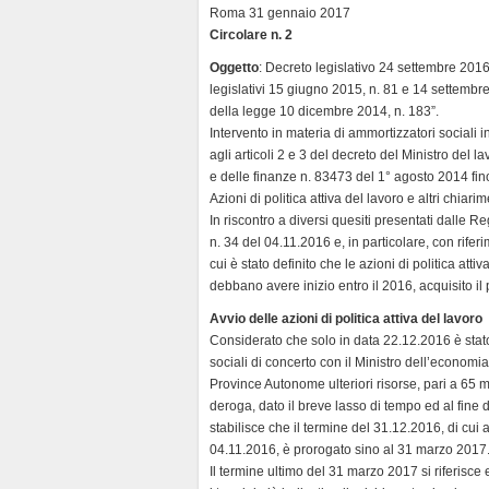
d
Roma 31 gennaio 2017
l
Circolare n. 2
y
Oggetto
: Decreto legislativo 24 settembre 2016,
legislativi 15 giugno 2015, n. 81 e 14 settembr
della legge 10 dicembre 2014, n. 183”.
Intervento in materia di ammortizzatori sociali i
agli articoli 2 e 3 del decreto del Ministro del l
e delle finanze n. 83473 del 1° agosto 2014 fino
Azioni di politica attiva del lavoro e altri chiarim
In riscontro a diversi quesiti presentati dalle Re
n. 34 del 04.11.2016 e, in particolare, con riferi
cui è stato definito che le azioni di politica at
debbano avere inizio entro il 2016, acquisito il
Avvio delle azioni di politica attiva del lavoro
Considerato che solo in data 22.12.2016 è stato
sociali di concerto con il Ministro dell’economi
Province Autonome ulteriori risorse, pari a 65 m
deroga, dato il breve lasso di tempo ed al fine d
stabilisce che il termine del 31.12.2016, di cui a
04.11.2016, è prorogato sino al 31 marzo 2017
Il termine ultimo del 31 marzo 2017 si riferisce 