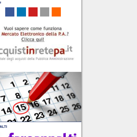
u
ALTI