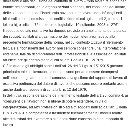
dimissioni e alla risoluzione del contratto di lavoro – “può avvenire anche per il
tramite dei patronati, delle organizzazioni sindacali, dei consulenti del lavoro,
delle sedi territoriali dell’Ispettorato nazionale del lavoro, nonché degli enti
bilaterali e delle commissioni di certificazione di cui agli articoli 2, comma 1,
lettera h), e articolo 76 del decreto legislativo 10 settembre 2003, n. 276”.
Il suddetto dettato normativo ha dunque previsto un ampliamento della platea
dei soggetti abilitati alla trasmissione dei moduli telematici rispetto alla
precedente formulazione della norma, nel cui contesto tuttavia il riferimento
testuale ai “consulenti del lavoro” non sembra consentire una interpretazione
estensiva, tale da ricomprendere tutti i professionisti e le associazioni abilitati
ad effettuare gli adempimenti di cui all’art. 1 della L. n. 12/1979.
Ciò in quanto gli obblighi sanciti dall’art. 26 del D.Lgs. n. 151/2015 gravano
principalmente sul lavoratore e non possono pertanto essere ricompresi
nell’ambito degli adempimenti connessi alla gestione del rapporto di lavoro di
esclusiva pertinenza del datore di lavoro, che possono essere pertanto assolti
anche dagli altri soggetti di cui alla L. n. 12 del 1979.
In definitiva, in considerazione del riferimento testuale dell’art. 26, comma 4, ai
“consulenti del lavoro”, non si ritiene di potere estendere, in via di
interpretazione, ad altri professionisti o ad altri soggetti indicati dall’art. 1 della
L. n. 12/1979 la competenza a trasmettere telematicamente i moduli relativi
alle dimissioni del lavoratore o alla risoluzione consensuale del rapporto di
lavoro.