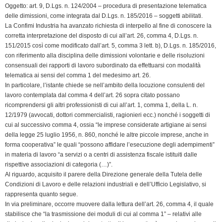
Oggetto: art. 9, D.Lgs. n. 124/2004 – procedura di presentazione telematica
delle dimissioni, come integrata dal D.Lgs. n. 185/2016 – soggetti abilitati.
La Confimi Industria ha avanzato richiesta di interpello al fine di conoscere la
corretta interpretazione del disposto di cui all’art. 26, comma 4, D.Lgs. n.
151/2015 così come modificato dall’art. 5, comma 3 lett. b), D.Lgs. n. 185/2016,
con riferimento alla disciplina delle dimissioni volontarie e delle risoluzioni
consensuali dei rapporti di lavoro subordinato da effettuarsi con modalità
telematica ai sensi del comma 1 del medesimo art. 26.
In particolare, l’istante chiede se nell’ambito della locuzione consulenti del
lavoro contemplata dal comma 4 dell’art. 26 sopra citato possano
ricomprendersi gli altri professionisti di cui all’art. 1, comma 1, della L. n.
12/1979 (avvocati, dottori commercialisti, ragionieri ecc.) nonché i soggetti di
cui al successivo comma 4, ossia “le imprese considerate artigiane ai sensi
della legge 25 luglio 1956, n. 860, nonché le altre piccole imprese, anche in
forma cooperativa” le quali “possono affidare l’esecuzione degli adempimenti”
in materia di lavoro “a servizi o a centri di assistenza fiscale istituiti dalle
rispettive associazioni di categoria (…)”.
Al riguardo, acquisito il parere della Direzione generale della Tutela delle
Condizioni di Lavoro e delle relazioni industriali e dell’Ufficio Legislativo, si
rappresenta quanto segue.
In via preliminare, occorre muovere dalla lettura dell’art. 26, comma 4, il quale
stabilisce che “la trasmissione dei moduli di cui al comma 1” – relativi alle