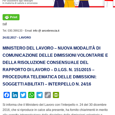
null
Tel. 030.399133 - Email:
info @ ancebrescia.it
24.02.2017 - LAVORO
MINISTERO DEL LAVORO – NUOVA MODALITÀ DI
COMUNICAZIONE DELLE DIMISSIONI VOLONTARIE E
DELLA RISOLUZIONE CONSENSUALE DEL
RAPPORTO DI LAVORO – D.LGS. N. 151/2015 –
PROCEDURA TELEMATICA DELLE DIMISSIONI:
SOGGETTI ABILITATI – INTERPELLO N. 24/16
F
L
T
W
T
C
P
a
i
w
h
e
o
r
Si informa che il Ministero del Lavoro con l’interpello n. 24 del 30 dicembre
c
n
i
a
l
p
i
2016, che si riproduce in calce alla presente, ha fornito chiarimenti in merito
e
k
t
t
e
y
n
alla corretta interpretazione della disciplina delle dimissioni volontarie e