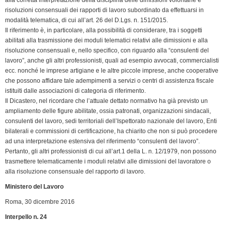
b
e
t
s
g
L
t
risoluzioni consensuali dei rapporti di lavoro subordinato da effettuarsi in
modalità telematica, di cui all’art. 26 del D.Lgs. n. 151/2015.
o
d
e
A
r
i
F
Il riferimento è, in particolare, alla possibilità di considerare, tra i soggetti
o
I
r
p
a
n
r
abilitati alla trasmissione dei moduli telematici relativi alle dimissioni e alla
k
n
p
m
k
i
risoluzione consensuali e, nello specifico, con riguardo alla “consulenti del
e
lavoro”, anche gli altri professionisti, quali ad esempio avvocati, commercialisti
n
ecc. nonché le imprese artigiane e le altre piccole imprese, anche cooperative
che possono affidare tale adempimenti a servizi o centri di assistenza fiscale
d
istituiti dalle associazioni di categoria di riferimento.
l
Il Dicastero, nel ricordare che l’attuale dettato normativo ha già previsto un
y
ampliamento delle figure abilitate, ossia patronati, organizzazioni sindacali,
consulenti del lavoro, sedi territoriali dell’Ispettorato nazionale del lavoro, Enti
bilaterali e commissioni di certificazione, ha chiarito che non si può procedere
ad una interpretazione estensiva del riferimento “consulenti del lavoro”.
Pertanto, gli altri professionisti di cui all’art.1 della L. n. 12/1979, non possono
trasmettere telematicamente i moduli relativi alle dimissioni del lavoratore o
alla risoluzione consensuale del rapporto di lavoro.
Ministero del Lavoro
Roma, 30 dicembre 2016
Interpello n. 24