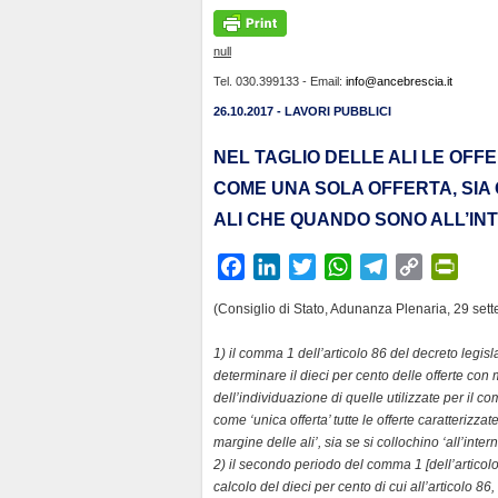
null
Tel. 030.399133 - Email:
info@ancebrescia.it
26.10.2017 - LAVORI PUBBLICI
NEL TAGLIO DELLE ALI LE OF
COME UNA SOLA OFFERTA, SIA
ALI CHE QUANDO SONO ALL’IN
F
L
T
W
T
C
P
a
i
w
h
e
o
r
(Consiglio di Stato, Adunanza Plenaria, 29 sett
c
n
i
a
l
p
i
e
k
t
t
e
y
n
1) il comma 1 dell’articolo 86 del decreto legis
b
e
t
s
g
L
t
determinare il dieci per cento delle offerte con
dell’individuazione di quelle utilizzate per il 
o
d
e
A
r
i
F
come ‘unica offerta’ tutte le offerte caratterizza
o
I
r
p
a
n
r
margine delle ali’, sia se si collochino ‘all’intern
k
n
p
m
k
i
2) il secondo periodo del comma 1 [dell’articolo
e
calcolo del dieci per cento di cui all’articolo 8