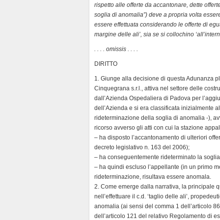
n
rispetto alle offerte da accantonare, dette offer
soglia di anomalia”) deve a propria volta esse
d
essere effettuata considerando le offerte di egua
l
margine delle ali’, sia se si collochino ‘all’intern
y
. . . . omissis . . . .
DIRITTO
1. Giunge alla decisione di questa Adunanza ple
Cinquegrana s.r.l., attiva nel settore delle cost
dall’Azienda Ospedaliera di Padova per l’aggiu
dell’Azienda e si era classificata inizialmente 
rideterminazione della soglia di anomalia -), av
ricorso avverso gli atti con cui la stazione appal
– ha disposto l’accantonamento di ulteriori offert
decreto legislativo n. 163 del 2006);
– ha conseguentemente rideterminato la soglia
– ha quindi escluso l’appellante (in un primo mo
rideterminazione, risultava essere anomala.
2. Come emerge dalla narrativa, la principale qua
nell’effettuare il c.d. ‘taglio delle ali’, proped
anomalia (ai sensi del comma 1 dell’articolo 86
dell’articolo 121 del relativo Regolamento di 