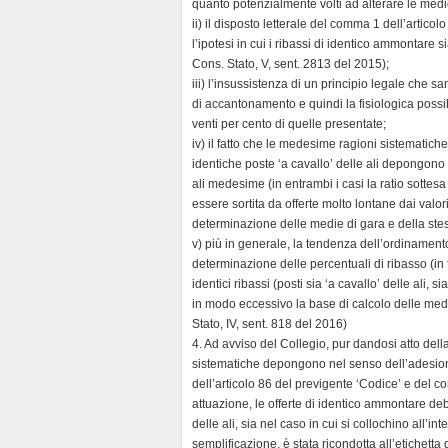
quanto potenzialmente volti ad alterare le medie 
ii) il disposto letterale del comma 1 dell’artico
l’ipotesi in cui i ribassi di identico ammontare si
Cons. Stato, V, sent. 2813 del 2015);
iii) l’insussistenza di un principio legale che san
di accantonamento e quindi la fisiologica possi
venti per cento di quelle presentate;
iv) il fatto che le medesime ragioni sistematic
identiche poste ‘a cavallo’ delle ali depongono a
ali medesime (in entrambi i casi la ratio sottesa
essere sortita da offerte molto lontane dai valo
determinazione delle medie di gara e della stes
v) più in generale, la tendenza dell’ordinamento 
determinazione delle percentuali di ribasso (in 
identici ribassi (posti sia ‘a cavallo’ delle ali, 
in modo eccessivo la base di calcolo delle medie d
Stato, IV, sent. 818 del 2016)
4. Ad avviso del Collegio, pur dandosi atto dell
sistematiche depongono nel senso dell’adesione
dell’articolo 86 del previgente ‘Codice’ e del 
attuazione, le offerte di identico ammontare de
delle ali, sia nel caso in cui si collochino all’in
semplificazione, è stata ricondotta all’etichetta de