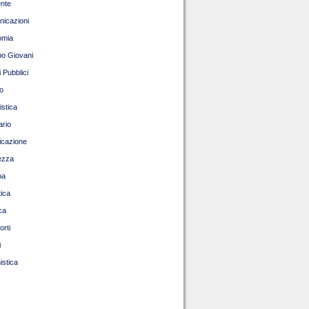
nte
icazioni
omia
o Giovani
 Pubblici
o
istica
ario
ficazione
ezza
pa
tica
ca
orti
i
istica