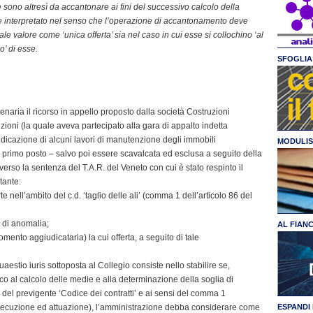
te sono altresì da accantonare ai fini del successivo calcolo della
re interpretato nel senso che l’operazione di accantonamento deve
le valore come ‘unica offerta’ sia nel caso in cui esse si collochino ‘al
o’ di esse.
SFOGLIA 
naria il ricorso in appello proposto dalla società Costruzioni
ruzioni (la quale aveva partecipato alla gara di appalto indetta
dicazione di alcuni lavori di manutenzione degli immobili
MODULIS
al primo posto – salvo poi essere scavalcata ed esclusa a seguito della
verso la sentenza del T.A.R. del Veneto con cui è stato respinto il
tante:
e nell’ambito del c.d. ‘taglio delle ali’ (comma 1 dell’articolo 86 del
 di anomalia;
AL FIAN
mento aggiudicataria) la cui offerta, a seguito di tale
estio iuris sottoposta al Collegio consiste nello stabilire se,
eutico al calcolo delle medie e alla determinazione della soglia di
 del previgente ‘Codice dei contratti’ e ai sensi del comma 1
esecuzione ed attuazione), l’amministrazione debba considerare come
ESPANDI 