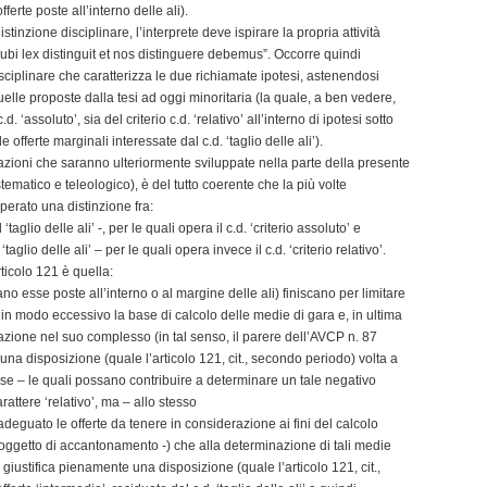
fferte poste all’interno delle ali).
tinzione disciplinare, l’interprete deve ispirare la propria attività
“ubi lex distinguit et nos distinguere debemus”. Occorre quindi
sciplinare che caratterizza le due richiamate ipotesi, astenendosi
elle proposte dalla tesi ad oggi minoritaria (la quale, a ben vedere,
. ‘assoluto’, sia del criterio c.d. ‘relativo’ all’interno di ipotesi sotto
offerte marginali interessate dal c.d. ‘taglio delle ali’).
azioni che saranno ulteriormente sviluppate nella parte della presente
tematico e teleologico), è del tutto coerente che la più volte
erato una distinzione fra:
taglio delle ali’ -, per le quali opera il c.d. ‘criterio assoluto’ e
taglio delle ali’ – per le quali opera invece il c.d. ‘criterio relativo’.
rticolo 121 è quella:
iano esse poste all’interno o al margine delle ali) finiscano per limitare
 in modo eccessivo la base di calcolo delle medie di gara e, in ultima
perazione nel suo complesso (in tal senso, il parere dell’AVCP n. 87
na disposizione (quale l’articolo 121, cit., secondo periodo) volta a
tese – le quali possano contribuire a determinare un tale negativo
arattere ‘relativo’, ma – allo stesso
adeguato le offerte da tenere in considerazione ai fini del calcolo
e oggetto di accantonamento -) che alla determinazione di tali medie
 giustifica pienamente una disposizione (quale l’articolo 121, cit.,