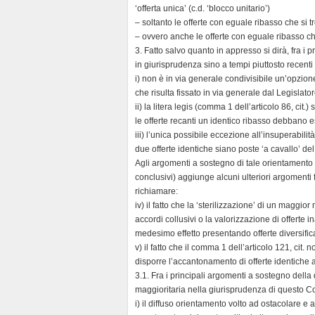
‘offerta unica’ (c.d. ‘blocco unitario’)
– soltanto le offerte con eguale ribasso che si tr
– ovvero anche le offerte con eguale ribasso che 
3. Fatto salvo quanto in appresso si dirà, fra i 
in giurisprudenza sino a tempi piuttosto recent
i) non è in via generale condivisibile un’opzione
che risulta fissato in via generale dal Legislato
ii) la litera legis (comma 1 dell’articolo 86, ci
le offerte recanti un identico ribasso debbano es
iii) l’unica possibile eccezione all’insuperabilità
due offerte identiche siano poste ‘a cavallo’ del
Agli argomenti a sostegno di tale orientamento 
conclusivi) aggiunge alcuni ulteriori argomenti 
richiamare:
iv) il fatto che la ‘sterilizzazione’ di un maggi
accordi collusivi o la valorizzazione di offerte i
medesimo effetto presentando offerte diversifica
v) il fatto che il comma 1 dell’articolo 121, cit
disporre l’accantonamento di offerte identiche 
3.1. Fra i principali argomenti a sostegno della
maggioritaria nella giurisprudenza di questo C
i) il diffuso orientamento volto ad ostacolare e