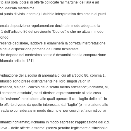
o alla sola ipotesi di offerte collocate ‘al margine’ dell’ala e ad
erno’ dell’ala medesima.
 punto di vista letterale) il dubbio interpretativo richiamato ai punti
chiamata disposizione regolamentare declina in modo adeguato la
a 1 dell’articolo 86 del previgente ‘Codice’) e che ne attua in modo
 fondo.
presente decisione, laddove si esaminerà la corretta interpretazione
a nella disposizione primaria da ultimo richiamata.
e che depone nel medesimo senso è desumibile dalla comparazione
ichiamato articolo 1211.
dividuazione della soglia di anomalia di cui all’articolo 86, comma 1,
 ribasso sono prese distintamente nei loro singoli valori in
tmetica, sia per il calcolo dello scarto medio aritmetico”) richiama, sì,
i carattere ‘assoluto’, ma si riferisce espressamente al solo caso –
e ‘estreme’ in relazione alle quali operare il c.d. ‘taglio delle ali’. In
le offerte diverse da quelle interessate dal ‘taglio’ (e in relazione alle
 vadano considerate in modo distinto e, per così dire, ‘atomistico’ ai
to dinanzi richiamato) richiama in modo espresso l’applicazione del c.d.
rileva – delle offerte ‘estreme’ (senza peraltro legittimare distinzioni di