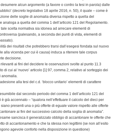
i desumere alcun argomento (a favore o contro la tesi in parola) dalle
ubblici’ (decreto legislativo 18 aprile 2016, n. 50), il quale – come è
zione delle soglie di anomalia diversa rispetto a quella del
ne analoga a quella del comma 1 dell’articolo 121 del Regolamento.
 tale scelta normativa sia idonea ad arrecare elementi di
ontroversa (palesando, a seconda dei punti di vista, elementi di
passato).
bilità dei risultati che potrebbero trarsi dall’esegesi fondata sul nuovo
e alla vicenda per cui è causa) induca a ritenere tale corpus
ente decisione.
rilevanti ai fini del decidere le osservazioni svolte al punto 11.3
o di cui al ‘nuovo’ articolo [1] 97, comma 2, relativo al sorteggio dei
di anomalia.
adesione alla tesi del c.d. ‘blocco unitario’ elementi di carattere
desumibile dal secondo periodo del comma 1 dell’articolo 121 del
già accennato – “qualora nell’effettuare il calcolo del dieci per
 siano presenti una o più offerte di eguale valore rispetto alle offerte
cantonare ai fini del successivo calcolo della soglia di anomalia”.
esame sancisca il generalizzato obbligo di accantonare le offerte che
etto di accantonamento e che la stessa non legittimi (se non all’esito
ngono agevole conforto nella disposizione in questione)