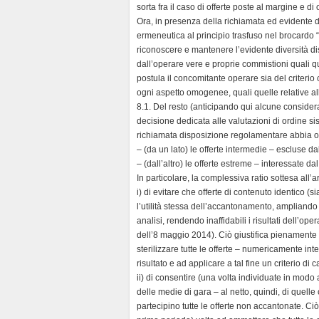
sorta fra il caso di offerte poste al margine e di o
Ora, in presenza della richiamata ed evidente dis
ermeneutica al principio trasfuso nel brocardo 
riconoscere e mantenere l’evidente diversità di
dall’operare vere e proprie commistioni quali qu
postula il concomitante operare sia del criterio c.d
ogni aspetto omogenee, quali quelle relative alle 
8.1. Del resto (anticipando qui alcune consider
decisione dedicata alle valutazioni di ordine sis
richiamata disposizione regolamentare abbia op
– (da un lato) le offerte intermedie – escluse dal ‘
– (dall’altro) le offerte estreme – interessate dal ‘
In particolare, la complessiva ratio sottesa all’a
i) di evitare che offerte di contenuto identico (s
l’utilità stessa dell’accantonamento, ampliando
analisi, rendendo inaffidabili i risultati dell’o
dell’8 maggio 2014). Ciò giustifica pienamente u
sterilizzare tutte le offerte – numericamente in
risultato e ad applicare a tal fine un criterio di c
ii) di consentire (una volta individuate in modo 
delle medie di gara – al netto, quindi, di quell
partecipino tutte le offerte non accantonate. Ciò