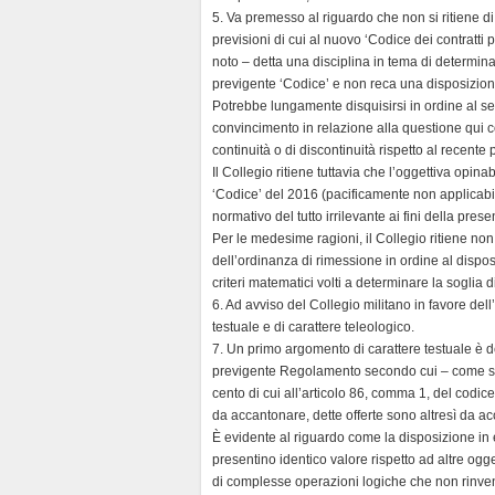
5. Va premesso al riguardo che non si ritiene d
previsioni di cui al nuovo ‘Codice dei contratti p
noto – detta una disciplina in tema di determina
previgente ‘Codice’ e non reca una disposizio
Potrebbe lungamente disquisirsi in ordine al se
convincimento in relazione alla questione qui c
continuità o di discontinuità rispetto al recente 
Il Collegio ritiene tuttavia che l’oggettiva opina
‘Codice’ del 2016 (pacificamente non applicabil
normativo del tutto irrilevante ai fini della pres
Per le medesime ragioni, il Collegio ritiene non 
dell’ordinanza di rimessione in ordine al dispost
criteri matematici volti a determinare la soglia 
6. Ad avviso del Collegio militano in favore dell’
testuale e di carattere teleologico.
7. Un primo argomento di carattere testuale è 
previgente Regolamento secondo cui – come si è 
cento di cui all’articolo 86, comma 1, del codice
da accantonare, dette offerte sono altresì da ac
È evidente al riguardo come la disposizione in 
presentino identico valore rispetto ad altre ogg
di complesse operazioni logiche che non rinve