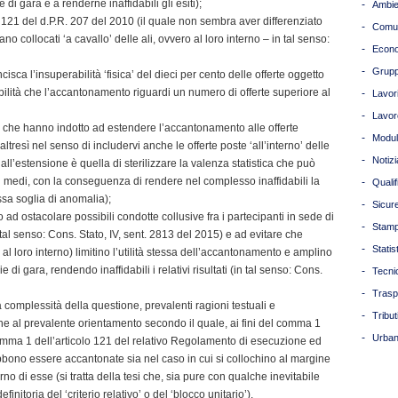
di gara e a renderne inaffidabili gli esiti);
-
Ambie
lo 121 del d.P.R. 207 del 2010 (il quale non sembra aver differenziato
-
Comun
ano collocati ‘a cavallo’ delle ali, ovvero al loro interno – in tal senso:
-
Econ
-
Grupp
cisca l’insuperabilità ‘fisica’ del dieci per cento delle offerte oggetto
bilità che l’accantonamento riguardi un numero di offerte superiore al
-
Lavori
-
Lavor
he che hanno indotto ad estendere l’accantonamento alle offerte
-
Modul
ltresì nel senso di includervi anche le offerte poste ‘all’interno’ delle
-
Notizi
 all’estensione è quella di sterilizzare la valenza statistica che può
ri medi, con la conseguenza di rendere nel complesso inaffidabili la
-
Quali
sa soglia di anomalia);
-
Sicur
ad ostacolare possibili condotte collusive fra i partecipanti in sede di
-
Stam
tal senso: Cons. Stato, IV, sent. 2813 del 2015) e ad evitare che
-
Statis
sia al loro interno) limitino l’utilità stessa dell’accantonamento e amplino
i gara, rendendo inaffidabili i relativi risultati (in tal senso: Cons.
-
Tecni
-
Trasp
a complessità della questione, prevalenti ragioni testuali e
-
Tribut
 al prevalente orientamento secondo il quale, ai fini del comma 1
-
Urban
comma 1 dell’articolo 121 del relativo Regolamento di esecuzione ed
bbono essere accantonate sia nel caso in cui si collochino al margine
terno di esse (si tratta della tesi che, sia pure con qualche inevitabile
finitoria del ‘criterio relativo’ o del ‘blocco unitario’).