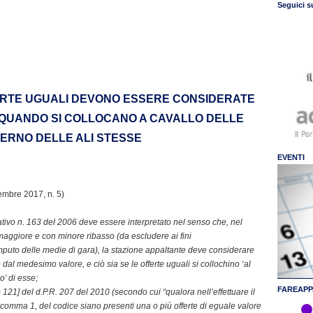
Seguici s
FERTE UGUALI DEVONO ESSERE CONSIDERATE
 QUANDO SI COLLOCANO A CAVALLO DELLE
TERNO DELLE ALI STESSE
EVENTI
embre 2017, n. 5)
lativo n. 163 del 2006 deve essere interpretato nel senso che, nel
 maggiore e con minore ribasso (da escludere ai fini
computo delle medie di gara), la stazione appaltante deve considerare
te dal medesimo valore, e ciò sia se le offerte uguali si collochino ‘al
o’ di esse;
FAREAPP
 121] del d.P.R. 207 del 2010 (secondo cui “qualora nell’effettuare il
6, comma 1, del codice siano presenti una o più offerte di eguale valore