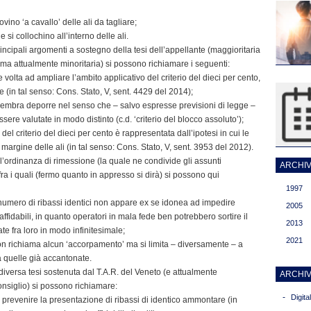
ovino ‘a cavallo’ delle ali da tagliare;
si collochino all’interno delle ali.
principali argomenti a sostegno della tesi dell’appellante (maggioritaria
i ma attualmente minoritaria) si possono richiamare i seguenti:
 volta ad ampliare l’ambito applicativo del criterio del dieci per cento,
re (in tal senso: Cons. Stato, V, sent. 4429 del 2014);
t.) sembra deporre nel senso che – salvo espresse previsioni di legge –
sere valutate in modo distinto (c.d. ‘criterio del blocco assoluto’);
 del criterio del dieci per cento è rappresentata dall’ipotesi in cui le
 margine delle ali (in tal senso: Cons. Stato, V, sent. 3953 del 2012).
l’ordinanza di rimessione (la quale ne condivide gli assunti
ARCHIVI
fra i quali (fermo quanto in appresso si dirà) si possono qui
1997
or numero di ribassi identici non appare ex se idonea ad impedire
2005
naffidabili, in quanto operatori in mala fede ben potrebbero sortire il
2013
te fra loro in modo infinitesimale;
2021
. non richiama alcun ‘accorpamento’ ma si limita – diversamente – a
a quelle già accantonate.
 diversa tesi sostenuta dal T.A.R. del Veneto (e attualmente
ARCHIV
onsiglio) si possono richiamare:
-
Digit
 a prevenire la presentazione di ribassi di identico ammontare (in