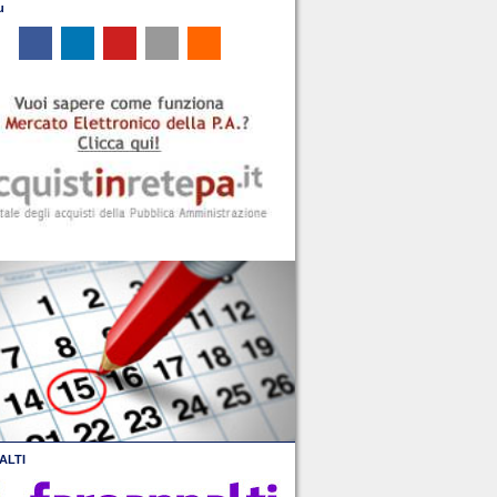
u
ALTI