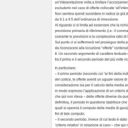
un’interpretazione volta a limitare l’accorpament
escluderlo nel caso di offerte collocate ‘all’int
Non sembra quindi sussistere in radice (e già dal
da 9.1 a 9.5 dell’ordinanza di rimessione.
Al riguardo ci si limita ad osservare che la ri
previsione primaria di riferimento (i.e.: il comm
coerente le previsioni e la complessiva ratio di
Sul punto ci si soffermerà nel prosieguo della 
da riconoscere alla locuzione “offerte” contenut
8. Un secondo argomento di carattere testual
fra il primo e il secondo periodo del più volte r
In particolare:
– il primo periodo (secondo cui “ai fini della in
del codice, le offerte aventi un uguale valore di
considerazione sia per il calcolo della media ari
in modo espresso l’applicazione di un criterio d
che qui non rileva – delle offerte diverse da quell
definitiva, il periodo in questione stabilisce che 
quali si opererà il computo delle medie di gara)
fini di tale computo;
– il secondo periodo, invece (il cui testo è sta
‘criterio relativo’ in relazione al caso – che qui 