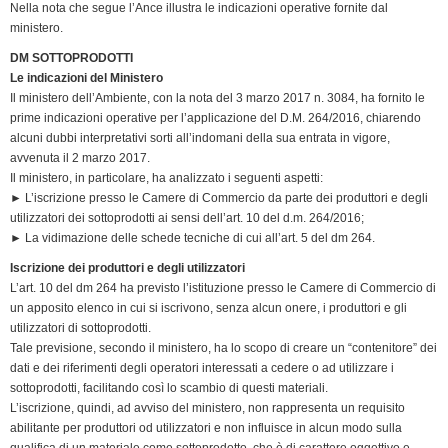
e
Nella nota che segue l’Ance illustra le indicazioni operative fornite dal
n
ministero.
d
DM SOTTOPRODOTTI
l
Le indicazioni del Ministero
y
Il ministero dell’Ambiente, con la nota del 3 marzo 2017 n. 3084, ha fornito le
prime indicazioni operative per l’applicazione del D.M. 264/2016, chiarendo
alcuni dubbi interpretativi sorti all’indomani della sua entrata in vigore,
avvenuta il 2 marzo 2017.
Il ministero, in particolare, ha analizzato i seguenti aspetti:
► L’iscrizione presso le Camere di Commercio da parte dei produttori e degli
utilizzatori dei sottoprodotti ai sensi dell’art. 10 del d.m. 264/2016;
► La vidimazione delle schede tecniche di cui all’art. 5 del dm 264.
Iscrizione dei produttori e degli utilizzatori
L’art. 10 del dm 264 ha previsto l’istituzione presso le Camere di Commercio di
un apposito elenco in cui si iscrivono, senza alcun onere, i produttori e gli
utilizzatori di sottoprodotti.
Tale previsione, secondo il ministero, ha lo scopo di creare un “contenitore” dei
dati e dei riferimenti degli operatori interessati a cedere o ad utilizzare i
sottoprodotti, facilitando così lo scambio di questi materiali.
L’iscrizione, quindi, ad avviso del ministero, non rappresenta un requisito
abilitante per produttori od utilizzatori e non influisce in alcun modo sulla
qualifica di un materiale come sottoprodotto, che è di carattere oggettivo e