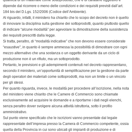
dipende dal ricorrere o meno delle condizioni e dei requisiti previsti dall’art.
184 bis del D.Lgs. 152/2006 (Codice dell’Ambiente).
Al riguardo, infatti, il ministero ha chiarito che lo scopo del decreto non è quello
di innovare la disciplina sulla gestione dei sottoprodotti, quanto piuttosto quello
di indicare “alcune modalità” per agevolare la dimostrazione della sussistenza
dei requisiti prescritti dalla legge.
Si tratta, peraltro, di “modalità indicative” che non devono essere considerate
“esaustive”, in quanto è sempre ammessa la possibilità di dimostrare con ogni
mezzo alternativo che una sostanza o un oggetto derivante da un ciclo di
produzione non è un rifiuto, ma un sottoprodotto.
Pertanto, le previsioni e gli adempimenti contenuti nel decreto rappresentano,
secondo il ministero, un’opportunità di semplificazione per la gestione da parte
degli operatori dei materiali come sottoprodotti, ma non un limite o un vincolo
per gli stessi.
Per quanto riguarda, invece, le modalità per procedere all’iscrizione, nella nota
del ministero viene chiarito che le Camere di Commercio sono chiamate
esclusivamente ad acquisire le domande e a riportarne i dati negli elenchi,
senza peraltro dover svolgere alcuna attività istruttoria, sotto il profilo
amministrativo.
Sul punto viene specificato che le iscrizioni vanno presentate dal legale
rappresentate dell’impresa presso la Camera di Commercio competente, ossia
quella della Provincia in cui sono ubicati gli impianti di produzione e di