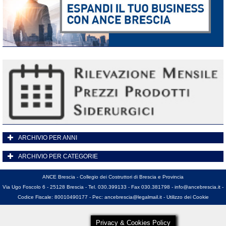
ARCHIVIO PER ANNI
ARCHIVIO PER CATEGORIE
ANCE Brescia - Collegio dei Costruttori di Brescia e Provincia
Via Ugo Foscolo 6 - 25128 Brescia - Tel. 030.399133 - Fax 030.381798 -
info@ancebrescia.it
-
Codice Fiscale: 80010490177 - Pec:
ancebrescia@legalmail.it
-
Utilizzo dei Cookie
Privacy & Cookies Policy