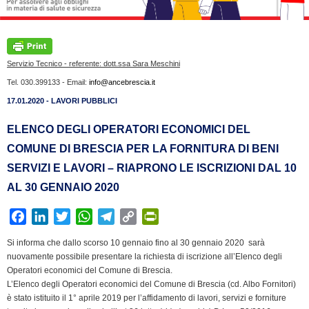
Servizio Tecnico - referente: dott.ssa Sara Meschini
Tel. 030.399133 - Email:
info@ancebrescia.it
17.01.2020 - LAVORI PUBBLICI
ELENCO DEGLI OPERATORI ECONOMICI DEL
COMUNE DI BRESCIA PER LA FORNITURA DI BENI
SERVIZI E LAVORI – RIAPRONO LE ISCRIZIONI DAL 10
AL 30 GENNAIO 2020
F
L
T
W
T
C
P
a
i
w
h
e
o
r
Si informa che dallo scorso 10 gennaio fino al 30 gennaio 2020 sarà
c
n
i
a
l
p
i
nuovamente possibile presentare la richiesta di iscrizione all’Elenco degli
e
k
t
t
e
y
n
Operatori economici del Comune di Brescia.
b
e
t
s
g
L
t
L’Elenco degli Operatori economici del Comune di Brescia (cd. Albo Fornitori)
è stato istituito il 1° aprile 2019 per l’affidamento di lavori, servizi e forniture
o
d
e
A
r
i
F