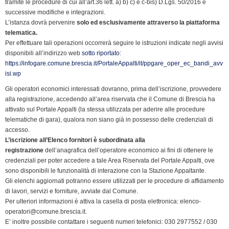
tramite le procedure di cui all’art.36 lett. a) b) c) e c-bis) D.Lgs. 50/2016 e
o
I
r
p
a
n
r
successive modifiche e integrazioni.
k
n
p
m
k
i
L’istanza dovrà pervenire
solo ed esclusivamente attraverso la piattaforma
e
telematica.
n
Per effettuare tali operazioni occorrerà seguire le istruzioni indicate negli avvisi
disponibili all’indirizzo web
sotto riportato
d
:
https://infogare.comune.brescia.it/PortaleAppalti/it/ppgare_oper_ec_bandi_avv
l
isi.wp
y
Gli operatori economici interessati dovranno, prima dell’iscrizione, provvedere
alla registrazione, accedendo all’area riservata che il Comune di Brescia ha
attivato sul Portale Appalti (la stessa utilizzata per aderire alle procedure
telematiche di gara), qualora non siano già in possesso delle credenziali di
accesso.
L’iscrizione all’Elenco fornitori è subordinata alla
registrazione
dell’anagrafica dell’operatore economico ai fini di ottenere le
credenziali per poter accedere a tale Area Riservata del Portale Appalti, ove
sono disponibili le funzionalità di interazione con la Stazione Appaltante.
Gli elenchi aggiornati potranno essere utilizzati per le procedure di affidamento
di lavori, servizi e forniture, avviate dal Comune.
Per ulteriori informazioni è attiva la casella di posta elettronica: elenco-
operatori@comune.brescia.it.
E’ inoltre possibile contattare i seguenti numeri telefonici: 030 2977552 / 030