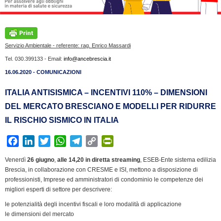
Servizio Ambientale - referente: rag. Enrico Massardi
Tel. 030.399133 - Email:
info@ancebrescia.it
16.06.2020 - COMUNICAZIONI
ITALIA ANTISISMICA – INCENTIVI 110% – DIMENSIONI
DEL MERCATO BRESCIANO E MODELLI PER RIDURRE
IL RISCHIO SISMICO IN ITALIA
F
L
T
W
T
C
P
a
i
w
h
e
o
r
Venerdì
26 giugno
,
alle 14,20 in diretta streaming
, ESEB-Ente sistema edilizia
c
n
i
a
l
p
i
Brescia, in collaborazione con CRESME e ISI, mettono a disposizione di
e
k
t
t
e
y
n
professionisti, Imprese ed amministratori di condominio le competenze dei
b
e
t
s
g
L
t
migliori esperti di settore per descrivere:
o
d
e
A
r
i
F
le potenzialità degli incentivi fiscali e loro modalità di applicazione
o
I
r
p
a
n
r
le dimensioni del mercato