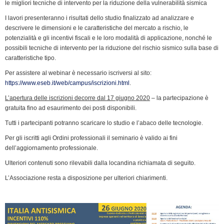
k
n
p
m
k
i
le migliori tecniche di intervento per la riduzione della vulnerabilità sismica
e
I lavori presenteranno i risultati dello studio finalizzato ad analizzare e
n
descrivere le dimensioni e le caratteristiche del mercato a rischio, le
potenzialità e gli incentivi fiscali e le loro modalità di applicazione, nonché le
d
possibili tecniche di intervento per la riduzione del rischio sismico sulla base di
l
caratteristiche tipo.
y
Per assistere al webinar è necessario iscriversi al sito:
https://www.eseb.it/web/campus/iscrizioni.html
.
L’apertura delle iscrizioni decorre dal 17 giugno 2020
– la partecipazione è
gratuita fino ad esaurimento dei posti disponibili.
Tutti i partecipanti potranno scaricare lo studio e l’abaco delle tecnologie.
Per gli iscritti agli Ordini professionali il seminario è valido ai fini
dell’aggiornamento professionale.
Ulteriori contenuti sono rilevabili dalla locandina richiamata di seguito.
L’Associazione resta a disposizione per ulteriori chiarimenti.