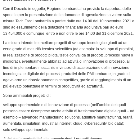
e
n
Con il Decreto in oggetto, Regione Lombardia ha previsto la riapertura dello
sportello per la presentazione delle domande di agevolazione a valere sulla
d
misura Tech Fast Lombardia a partire dalle ore 14.00 del 10 novembre 2021 e
l
sino ad esaurimento della dotazione finanziaria aggiuntiva pari ad euro
y
13.454.000 e comunque, entro e non oltre le ore 14.00 del 31 dicembre 2021.
La misura intende intercettare progetti di sviluppo tecnologico giunti ad un
certo grado di maturità tecnico-scientifica (ad esempio: lo sviluppo di prototipi,
la realizzazione di prodotti pilota, test e convalida di prodotti, processi nuovi o
migliorati), eventualmente abbinati ad attività di innovazione di processo, al
fine di implementare meccanismi virtuosi di accelerazione dell’innovazione
tecnologica e digitale dei processi produttivi delle PMI lombarde, in grado di
agevolarne un riposizionamento competitivo, grazie al raggiungimento di un
più elevato potenziale in termini di produttività ed attrattività.
Sono ammissibili progetti di:
sviluppo sperimentale e di innovazione di processo (nell’ambito dei quali
possono essere ricomprese anche attività di trasformazione digitale quali – ad
esempio – advanced manufacturing solutions, addittive manufacturing, realtà
aumentata, simulation, industrial internet, cloud, cybersecurity, big data);
solo sviluppo sperimentale.
Ai fini dell’ammissibilità alle agevolazioni, i progetti devono: