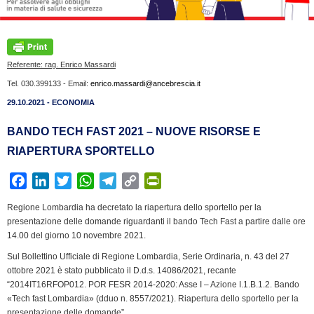
Referente: rag. Enrico Massardi
Tel. 030.399133 - Email:
enrico.massardi@ancebrescia.it
29.10.2021 - ECONOMIA
BANDO TECH FAST 2021 – NUOVE RISORSE E
RIAPERTURA SPORTELLO
F
L
T
W
T
C
P
a
i
w
h
e
o
r
Regione Lombardia ha decretato la riapertura dello sportello per la
c
n
i
a
l
p
i
presentazione delle domande riguardanti il bando Tech Fast a partire dalle ore
e
k
t
t
e
y
n
14.00 del giorno 10 novembre 2021.
b
e
t
s
g
L
t
Sul Bollettino Ufficiale di Regione Lombardia, Serie Ordinaria, n. 43 del 27
o
d
e
A
r
i
F
ottobre 2021 è stato pubblicato il D.d.s. 14086/2021, recante
o
I
r
p
a
n
r
“2014IT16RFOP012. POR FESR 2014-2020: Asse I – Azione I.1.B.1.2. Bando
k
n
p
m
k
i
«Tech fast Lombardia» (dduo n. 8557/2021). Riapertura dello sportello per la
presentazione delle domande”.