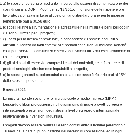
a) le spese di personale mediante il ricorso alle opzioni di semplificazione dei
costi di cui alla DGR n. 4664 del 23/12/2015, in funzione delle rispettive ore
lavorate, valorizzate in base al costo unitario standard orario per le imprese
beneficiarie pari a 30,58 euro;
b) i costi relativi a strumentazione e attrezzature nella misura e per il periodo in
cui sono utilizzati per il progetto;
c) i costi per la ricerca contrattuale, le conoscenze e i brevetti acquisiti o
ottenuti in licenza da fonti esterne alle normali condizioni di mercato, nonché
costi per i servizi di consulenza e servizi equivalenti utilizzati esclusivamente ai
fini del progetto;
d) gli altri costi di esercizio, compresi i costi dei materiali, delle forniture e di
prodotti analoghi, direttamente imputabili al progetto;
e) le spese generali supplementari calcolate con tasso forfettario pari al 15%
delle spese di personale.
Brevetti 2021
La misura intende sostenere le micro, piccole e medie imprese (MPMI)
lombarde o liberi professionisti nell’ottenimento di nuovi brevetti europei e
internazionali o estensioni degli stessi a livello europeo o internazionale
relativamente a invenzioni industriali.
I progetti devono essere realizzati e rendicontati entro il termine perentorio di
18 mesi dalla data di pubblicazione del decreto di concessione, ed in ogni