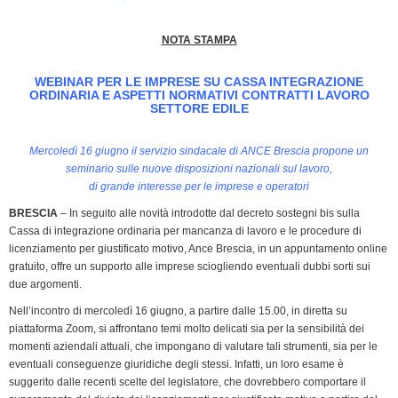
k
n
p
m
k
i
e
NOTA STAMPA
n
d
WEBINAR PER LE IMPRESE SU CASSA INTEGRAZIONE
l
ORDINARIA E ASPETTI NORMATIVI CONTRATTI LAVORO
SETTORE EDILE
y
Mercoledì 16 giugno il servizio sindacale di ANCE Brescia propone un
seminario sulle nuove disposizioni nazionali sul lavoro,
di grande interesse per le imprese e operatori
BRESCIA
– In seguito alle novità introdotte dal decreto sostegni bis sulla
Cassa di integrazione ordinaria per mancanza di lavoro e le procedure di
licenziamento per giustificato motivo, Ance Brescia, in un appuntamento online
gratuito, offre un supporto alle imprese sciogliendo eventuali dubbi sorti sui
due argomenti.
Nell’incontro di mercoledì 16 giugno, a partire dalle 15.00, in diretta su
piattaforma Zoom, si affrontano temi molto delicati sia per la sensibilità dei
momenti aziendali attuali, che impongano di valutare tali strumenti, sia per le
eventuali conseguenze giuridiche degli stessi. Infatti, un loro esame è
suggerito dalle recenti scelte del legislatore, che dovrebbero comportare il