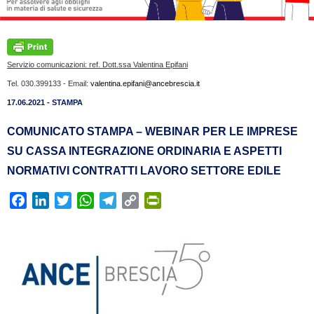
Servizio comunicazioni: ref. Dott.ssa Valentina Epifani
Tel. 030.399133 - Email:
valentina.epifani@ancebrescia.it
17.06.2021 - STAMPA
COMUNICATO STAMPA – WEBINAR PER LE IMPRESE
SU CASSA INTEGRAZIONE ORDINARIA E ASPETTI
NORMATIVI CONTRATTI LAVORO SETTORE EDILE
F
L
T
W
T
C
P
a
i
w
h
e
o
r
c
n
i
a
l
p
i
e
k
t
t
e
y
n
b
e
t
s
g
L
t
o
d
e
A
r
i
F
o
I
r
p
a
n
r