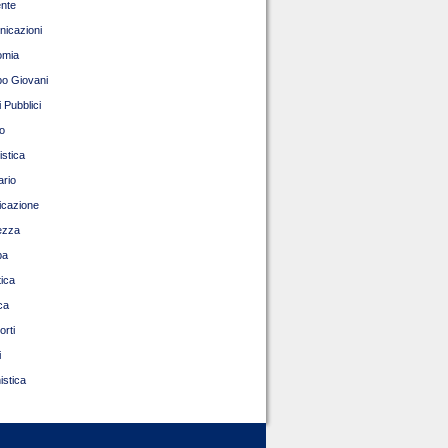
nte
icazioni
omia
o Giovani
 Pubblici
o
istica
ario
ficazione
ezza
pa
tica
ca
orti
i
istica