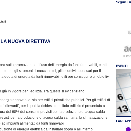
Seguici s
a.it
 LA NUOVA DIRETTIVA
opea sulla promozione dell’uso dell’energia da fonti rinnovabili, con il
EVENTI
rimento, gli strumenti, i meccanismi, gli incentivi necessari per il
a quota di energia da fonti rinnovabili utili per conseguire gli obiettivi
già in vigore per l’edilizia. Tra queste si evidenziano:
ergia rinnovabile, sia per edifici privati che pubblici. Per gli edifici di
i rilevanti”, per i quali la richiesta del titolo edilizio è presentata a
rtura del 60% dei consumi previsti per la produzione di acqua calda
visti per la produzione di acqua calda sanitaria, la climatizzazione
FAREAPP
 ad impianti alimentati da fonti rinnovabili;
uzione di energia elettrica da installare sopra o all’interno