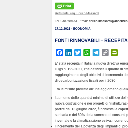
Referente: rag. Enrico Massardi
Tel. 030.399133 - Email:
enrico.massardi@ancebresci
17.12.2021 - ECONOMIA
FONTI RINNOVABILI – RECEPITA
F
L
T
W
T
C
P
a
i
w
h
e
o
r
E’ stata recepita in Italia la nuova direttiva eur
c
n
i
a
l
p
i
D.lgs n. 199/2021, che definisce il quadro di rife
e
k
t
t
e
y
n
raggiungimento degli obiettivi di incremento dell
b
e
t
s
g
L
t
di decarbonizzazione fissati per il 2030.
o
d
e
A
r
i
F
Tra le misure previste alcune aggiornano quelle 
o
I
r
p
a
n
r
l’aumento delle quantità minime di utilizzo dell’en
k
n
p
m
k
i
nuova costruzione e nei progetti di “ristrutturazion
e
partire dal 13 giugno 2022, è richiesta la cope
n
sanitaria e del 60% della somma dei consumi pre
invernale e la climatizzazione estiva, ricorrendo
d
l’incremento della potenza degli impianti di prod
l