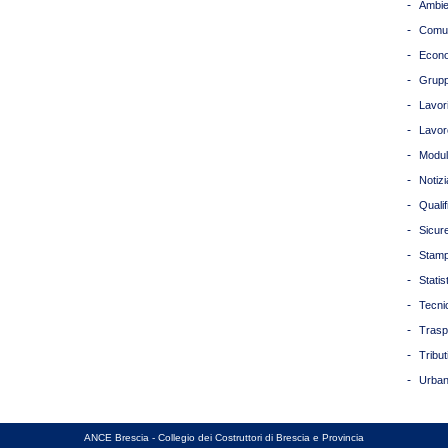
-
Ambie
-
Comun
-
Econ
-
Grupp
-
Lavori
-
Lavor
-
Modul
-
Notizi
-
Quali
-
Sicur
-
Stam
-
Statis
-
Tecni
-
Trasp
-
Tribut
-
Urban
ANCE Brescia - Collegio dei Costruttori di Brescia e Provincia