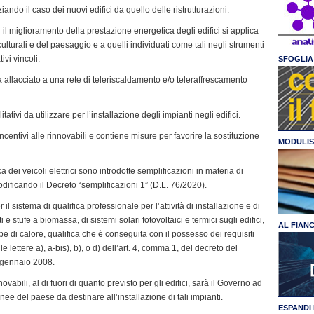
ziando il caso dei nuovi edifici da quello delle ristrutturazioni.
r il miglioramento della prestazione energetica degli edifici si applica
culturali e del paesaggio e a quelli individuati come tali negli strumenti
ivi vincoli.
SFOGLIA 
ia allacciato a una rete di teleriscaldamento e/o teleraffrescamento
itativi da utilizzare per l’installazione degli impianti negli edifici.
i incentivi alle rinnovabili e contiene misure per favorire la sostituzione
MODULIS
a dei veicoli elettrici sono introdotte semplificazioni in materia di
modificando il Decreto “semplificazioni 1” (D.L. 76/2020).
il sistema di qualifica professionale per l’attività di installazione e di
 stufe a biomassa, di sistemi solari fotovoltaici e termici sugli edifici,
AL FIAN
e di calore, qualifica che è conseguita con il possesso dei requisiti
e lettere a), a-bis), b), o d) dell’art. 4, comma 1, del decreto del
2 gennaio 2008.
novabili, al di fuori di quanto previsto per gli edifici, sarà il Governo ad
ee del paese da destinare all’installazione di tali impianti.
ESPANDI 