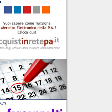
u
ALTI