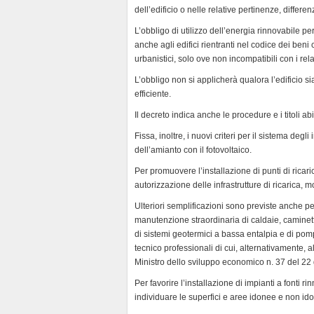
dell’edificio o nelle relative pertinenze, differen
y
L’obbligo di utilizzo dell’energia rinnovabile pe
anche agli edifici rientranti nel codice dei beni 
urbanistici, solo ove non incompatibili con i relat
L’obbligo non si applicherà qualora l’edificio s
efficiente.
Il decreto indica anche le procedure e i titoli abil
Fissa, inoltre, i nuovi criteri per il sistema degl
dell’amianto con il fotovoltaico.
Per promuovere l’installazione di punti di ricaric
autorizzazione delle infrastrutture di ricarica, 
Ulteriori semplificazioni sono previste anche per 
manutenzione straordinaria di caldaie, caminetti e
di sistemi geotermici a bassa entalpia e di pomp
tecnico professionali di cui, alternativamente, all
Ministro dello sviluppo economico n. 37 del 2
Per favorire l’installazione di impianti a fonti rin
individuare le superfici e aree idonee e non idon