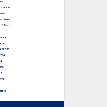
nte
icazioni
omia
o Giovani
 Pubblici
o
istica
ario
ficazione
ezza
pa
tica
ca
orti
i
istica