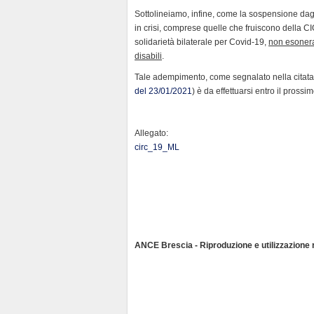
Sottolineiamo, infine, come la sospensione dagl
in crisi, comprese quelle che fruiscono della CI
solidarietà bilaterale per Covid-19,
non esonera 
disabili
.
Tale adempimento, come segnalato nella citat
del 23/01/2021
) è da effettuarsi entro il prossi
Allegato:
circ_19_ML
ANCE Brescia - Riproduzione e utilizzazione ri