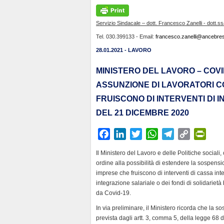
Servizio Sindacale – dott. Francesco Zanelli - dott.s
Tel. 030.399133 - Email:
francesco.zanelli@ancebresc
28.01.2021 - LAVORO
MINISTERO DEL LAVORO – COVI
ASSUNZIONE DI LAVORATORI CO
FRUISCONO DI INTERVENTI DI 
DEL 21 DICEMBRE 2020
F
L
T
W
T
C
P
a
i
w
h
e
o
r
Il Ministero del Lavoro e delle Politiche sociali
c
n
i
a
l
p
i
ordine alla possibilità di estendere la sospensi
e
k
t
t
e
y
n
imprese che fruiscono di interventi di cassa int
b
e
t
s
g
L
t
integrazione salariale o dei fondi di solidarie
da Covid-19.
o
d
e
A
r
i
F
o
I
r
p
a
n
r
In via preliminare, il Ministero ricorda che la s
k
n
p
m
k
i
prevista dagli artt. 3, comma 5, della legge 68 