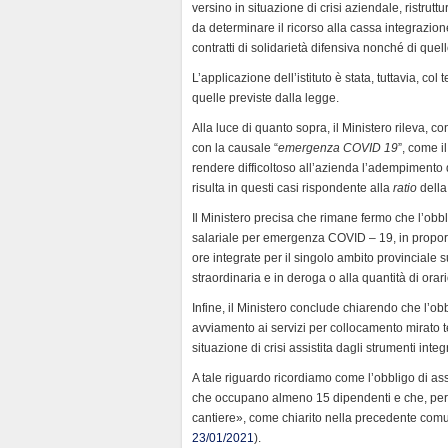
versino in situazione di crisi aziendale, ristrut
e
da determinare il ricorso alla cassa integrazio
n
contratti di solidarietà difensiva nonché di quel
d
L’applicazione dell’istituto è stata, tuttavia, co
l
quelle previste dalla legge.
y
Alla luce di quanto sopra, il Ministero rileva, co
con la causale “
emergenza COVID 19
”, come i
rendere difficoltoso all’azienda l’adempimento 
risulta in questi casi rispondente alla
ratio
dell
Il Ministero precisa che rimane fermo che l’obbl
salariale per emergenza COVID – 19, in proporzi
ore integrate per il singolo ambito provinciale s
straordinaria e in deroga o alla quantità di orari
Infine, il Ministero conclude chiarendo che l’obb
avviamento ai servizi per collocamento mirato ter
situazione di crisi assistita dagli strumenti inte
A tale riguardo ricordiamo come l’obbligo di ass
che occupano almeno 15 dipendenti e che, per le
cantiere», come chiarito nella precedente comu
23/01/2021
).