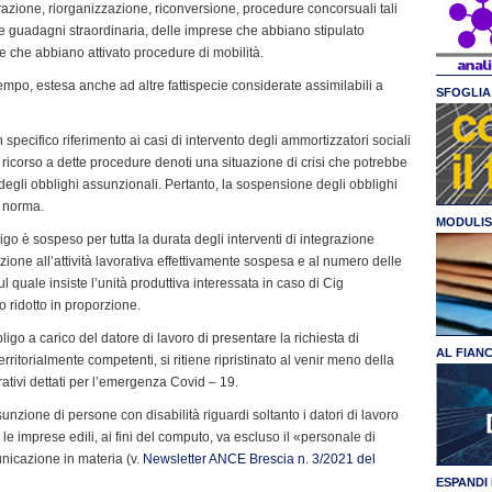
turazione, riorganizzazione, riconversione, procedure concorsuali tali
ne guadagni straordinaria, delle imprese che abbiano stipulato
le che abbiano attivato procedure di mobilità.
l tempo, estesa anche ad altre fattispecie considerate assimilabili a
SFOGLIA 
n specifico riferimento ai casi di intervento degli ammortizzatori sociali
l ricorso a dette procedure denoti una situazione di crisi che potrebbe
degli obblighi assunzionali. Pertanto, la sospensione degli obblighi
a norma.
MODULIS
igo è sospeso per tutta la durata degli interventi di integrazione
one all’attività lavorativa effettivamente sospesa e al numero delle
ul quale insiste l’unità produttiva interessata in caso di Cig
o ridotto in proporzione.
ligo a carico del datore di lavoro di presentare la richiesta di
AL FIAN
ritorialmente competenti, si ritiene ripristinato al venir meno della
grativi dettati per l’emergenza Covid – 19.
unzione di persone con disabilità riguardi soltanto i datori di lavoro
 imprese edili, ai fini del computo, va escluso il «personale di
nicazione in materia (v.
Newsletter ANCE Brescia n. 3/2021 del
ESPANDI 