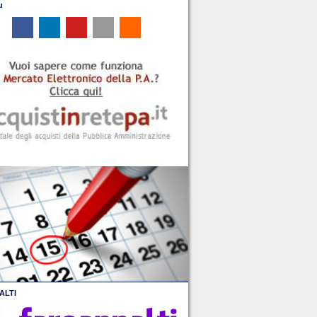
u
ALTI