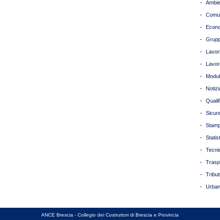
-
Ambie
-
Comun
-
Econ
-
Grupp
-
Lavori
-
Lavor
-
Modul
-
Notizi
-
Quali
-
Sicur
-
Stam
-
Statis
-
Tecni
-
Trasp
-
Tribut
-
Urban
ANCE Brescia - Collegio dei Costruttori di Brescia e Provincia