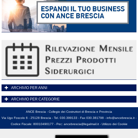
ARCHIVIO PER ANNI
ARCHIVIO PER CATEGORIE
ANCE Brescia - Collegio dei Costruttori di Brescia e Provincia
Via Ugo Foscolo 6 - 25128 Brescia - Tel. 030.399133 - Fax 030.381798 -
info@ancebrescia.it
-
Codice Fiscale: 80010490177 - Pec:
ancebrescia@legalmail.it
-
Utilizzo dei Cookie