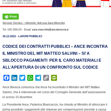
Servizio Tecnico - referente: dott.ssa Sara Meschini
Tel. 030.399133 - Email:
sara.meschini@ancebrescia.it
16.12.2022 - LAVORI PUBBLICI
CODICE DEI CONTRATTI PUBBLICI – ANCE INCONTRA
IL MINISTRO DEL MIT MATTEO SALVINI – SI’ A
SBLOCCO PAGAMENTI PER IL CARO MATERIALI E
ALL’APERTURA DI UN CONFRONTO SUL CODICE
F
L
T
W
T
C
P
a
i
w
h
e
o
r
Ance Brescia comunica che Ance ha incontrato il Ministro del MIT Matteo
c
n
i
a
l
p
i
Salvini, che è intervenuto nel corso del Consiglio Generale dell’associazione
e
k
t
t
e
y
n
lo scorso 15 dicembre.
b
e
t
s
g
L
t
La Presidente Ance, Federica Brancaccio, ha chiesto al Ministro di sbloccare il
o
d
e
A
r
i
F
prima possibile i pagamenti alle imprese per compensazioni previste a causa