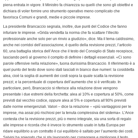
piena entrata in vigore. Il Ministro fa chiarezza su quelli che sono gli obiettivi e
dichiara di voler fornire uno strumento operativo meno complicato che
favorisca Comuni e grandi, medie e piccole imprese.
La presidente Brancaccio segnala, inoltre, due punti del Codice che fanno
infuriare le imprese. «Grida vendetta la norma che fa scattare l’illecito
professionale anche solo per un rinvio a giudizio», dice. Ma il tema caldissimo,
anche nei corridoi dell’associazione, è quello della revisione prezzi, l’articolo
60, una battaglia storica dell’Ance che il testo del Consiglio di Stato recepisce,
lasciando però al governo il compito di definire i dettagli essenziali. «Ci sono
parole offensive nella relazione», tuona durissima Brancaccio. Il riferimento è a
quel punto del testo dove sono stati lasciati in bianco due numeri: la cosiddetta
alea, cioè la soglia di aumenti dei costi sopra la quale scatta la revisione
prezzi; e la percentuale di copertura dell’aumento che si è verificato. In
particolare, però, Brancaccio si riferisce alla relazione dove vengono
presentate i due estremi della forchetta: alea al 10% e copertura al 50%, come
previsti dal vecchio codice, oppure alea al 5% e copertura all’80% previsti
dalle norme emergenziali. Valori – dice la relazione – «più vantaggiosi per le
imprese, ma assai più rischiosi per la tenuta complessiva del sistema». L’Ance
contesta che la revisione prezzi, più o meno integrale, sia una sorta di regalo
alle imprese e ricorda che è invece lo strumento usato in tutta Europa per
ridare equilibrio a un contratto il cui equilibrio è saltato per l’aumento dei costi.
Salvini ha spiegato che si sta lavorando per correggere e migliorare il testo.