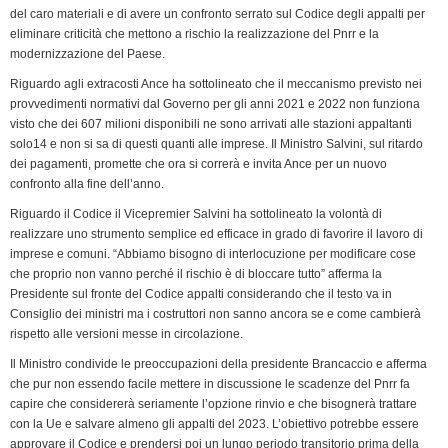
o
I
r
p
a
n
r
del caro materiali e di avere un confronto serrato sul Codice degli appalti per
k
n
p
m
k
i
eliminare criticità che mettono a rischio la realizzazione del Pnrr e la
modernizzazione del Paese.
e
n
Riguardo agli extracosti Ance ha sottolineato che il meccanismo previsto nei
provvedimenti normativi dal Governo per gli anni 2021 e 2022 non funziona
d
visto che dei 607 milioni disponibili ne sono arrivati alle stazioni appaltanti
l
solo14 e non si sa di questi quanti alle imprese. Il Ministro Salvini, sul ritardo
y
dei pagamenti, promette che ora si correrà e invita Ance per un nuovo
confronto alla fine dell’anno.
Riguardo il Codice il Vicepremier Salvini ha sottolineato la volontà di
realizzare uno strumento semplice ed efficace in grado di favorire il lavoro di
imprese e comuni. “Abbiamo bisogno di interlocuzione per modificare cose
che proprio non vanno perché il rischio è di bloccare tutto” afferma la
Presidente sul fronte del Codice appalti considerando che il testo va in
Consiglio dei ministri ma i costruttori non sanno ancora se e come cambierà
rispetto alle versioni messe in circolazione.
Il Ministro condivide le preoccupazioni della presidente Brancaccio e afferma
che pur non essendo facile mettere in discussione le scadenze del Pnrr fa
capire che considererà seriamente l’opzione rinvio e che bisognerà trattare
con la Ue e salvare almeno gli appalti del 2023. L’obiettivo potrebbe essere
approvare il Codice e prendersi poi un lungo periodo transitorio prima della