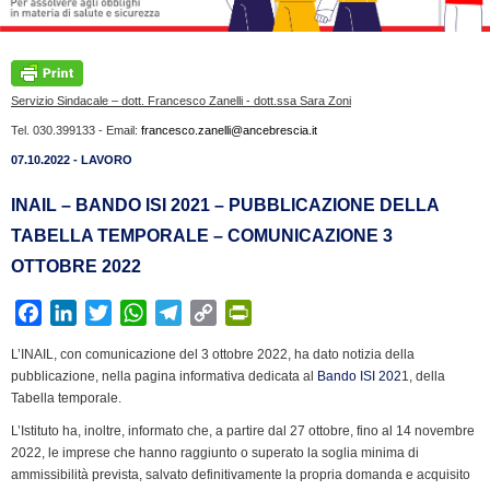
Servizio Sindacale – dott. Francesco Zanelli - dott.ssa Sara Zoni
Tel. 030.399133 - Email:
francesco.zanelli@ancebrescia.it
07.10.2022 - LAVORO
INAIL – BANDO ISI 2021 – PUBBLICAZIONE DELLA
TABELLA TEMPORALE – COMUNICAZIONE 3
OTTOBRE 2022
F
L
T
W
T
C
P
a
i
w
h
e
o
r
L’INAIL, con comunicazione del 3 ottobre 2022, ha dato notizia della
c
n
i
a
l
p
i
pubblicazione, nella pagina informativa dedicata al
Bando ISI 202
1, della
e
k
t
t
e
y
n
Tabella temporale.
b
e
t
s
g
L
t
L’Istituto ha, inoltre, informato che, a partire dal 27 ottobre, fino al 14 novembre
o
d
e
A
r
i
F
2022, le imprese che hanno raggiunto o superato la soglia minima di
o
I
r
p
a
n
r
ammissibilità prevista, salvato definitivamente la propria domanda e acquisito