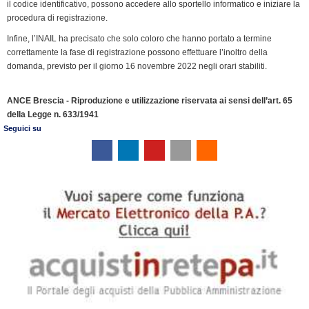
k
n
p
m
k
i
il codice identificativo, possono accedere allo sportello informatico e iniziare la
procedura di registrazione.
e
n
Infine, l’INAIL ha precisato che solo coloro che hanno portato a termine
correttamente la fase di registrazione possono effettuare l’inoltro della
d
domanda, previsto per il giorno 16 novembre 2022 negli orari stabiliti.
l
y
ANCE Brescia - Riproduzione e utilizzazione riservata ai sensi dell’art. 65
della Legge n. 633/1941
Seguici su