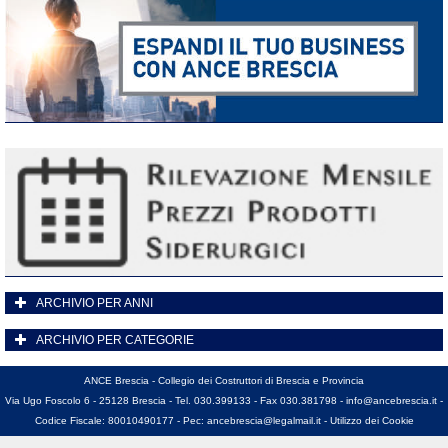
ARCHIVIO PER ANNI
ARCHIVIO PER CATEGORIE
ANCE Brescia - Collegio dei Costruttori di Brescia e Provincia
Via Ugo Foscolo 6 - 25128 Brescia - Tel. 030.399133 - Fax 030.381798 -
info@ancebrescia.it
-
Codice Fiscale: 80010490177 - Pec:
ancebrescia@legalmail.it
-
Utilizzo dei Cookie