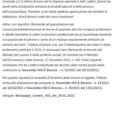
innalzato a 2,3 milioni di euro per le imprese operanti in tutti i settori, diversi da
quelli della produzione primaria di prodotti agricoli e della pesca e
dell’acquacoltura. Pertanto, ai fini della legittima applicazione dei benefici in
trattazione, dovrà tenersi conto dei nuovi massimali.
Infine, con specifico riferimento all’agevolazione per
l’assunzione/trasformazione di donne di qualsiasi età che svolgono professioni
o attività lavorative in settori economici caratterizzati da un’accentuata disparità
occupazionale di genere e “
prive di un impiego regolarmente retribuito da
almeno sei mesi
”, l’Istituto chiarisce che, per l’individuazione dei settori e delle
professioni validi per il 2022, è necessario fare riferimento al decreto del
Ministro del Lavoro e delle politiche sociali, di concerto con il Ministro
dell’Economia e delle finanze, 17 dicembre 2021, n. 402. A tale riguardo
ricordiamo che tra i settori individuati dal decreto citato rientra quello delle
costruzioni (v.
Newsletter ANCE Brescia – n. 51/2021 del 25/12/2021
).
Per quanto riguarda le modalità di fruizione delle misure in oggetto, l’Istituto
rinvia alle disposizioni già emanate (v.
Newsletter ANCE Brescia – n. 41/2021
del 16/10/2021
e
Newsletter ANCE Brescia – n. 45/2021 del 13/11/2021
).
Allegato:
Messaggio_numero_403_del_26-01-2022