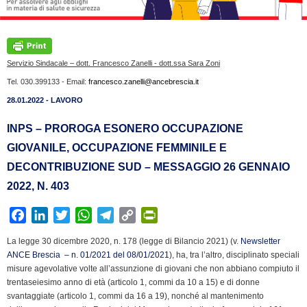
Servizio Sindacale – dott. Francesco Zanelli - dott.ssa Sara Zoni
Tel. 030.399133 - Email:
francesco.zanelli@ancebrescia.it
28.01.2022 - LAVORO
INPS – PROROGA ESONERO OCCUPAZIONE
GIOVANILE, OCCUPAZIONE FEMMINILE E
DECONTRIBUZIONE SUD – MESSAGGIO 26 GENNAIO
2022, N. 403
F
L
T
W
T
C
P
a
i
w
h
e
o
r
La legge 30 dicembre 2020, n. 178 (legge di Bilancio 2021) (v.
Newsletter
c
n
i
a
l
p
i
ANCE Brescia – n. 01/2021 del 08/01/2021
), ha, tra l’altro, disciplinato speciali
e
k
t
t
e
y
n
misure agevolative volte all’assunzione di giovani che non abbiano compiuto il
b
e
t
s
g
L
t
trentaseiesimo anno di età (articolo 1, commi da 10 a 15) e di donne
svantaggiate (articolo 1, commi da 16 a 19), nonché al mantenimento
o
d
e
A
r
i
F