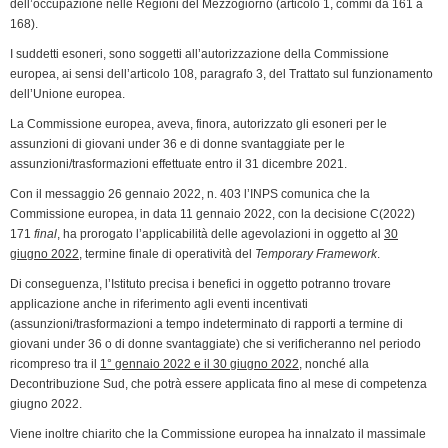
dell’occupazione nelle Regioni del Mezzogiorno (articolo 1, commi da 161 a
o
I
r
p
a
n
r
168).
k
n
p
m
k
i
I suddetti esoneri, sono soggetti all’autorizzazione della Commissione
e
europea, ai sensi dell’articolo 108, paragrafo 3, del Trattato sul funzionamento
n
dell’Unione europea.
d
La Commissione europea, aveva, finora, autorizzato gli esoneri per le
l
assunzioni di giovani under 36 e di donne svantaggiate per le
y
assunzioni/trasformazioni effettuate entro il 31 dicembre 2021.
Con il messaggio 26 gennaio 2022, n. 403 l’INPS comunica che la
Commissione europea, in data 11 gennaio 2022, con la decisione C(2022)
171
final
, ha prorogato l’applicabilità delle agevolazioni in oggetto al
30
giugno 2022
, termine finale di operatività del
Temporary Framework
.
Di conseguenza, l’Istituto precisa i benefici in oggetto potranno trovare
applicazione anche in riferimento agli eventi incentivati
(assunzioni/trasformazioni a tempo indeterminato di rapporti a termine di
giovani under 36 o di donne svantaggiate) che si verificheranno nel periodo
ricompreso tra il
1° gennaio 2022 e il 30 giugno 2022
, nonché alla
Decontribuzione Sud, che potrà essere applicata fino al mese di competenza
giugno 2022.
Viene inoltre chiarito che la Commissione europea ha innalzato il massimale