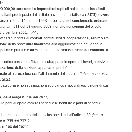
ci;
a 20.000,00 euro annui a imprenditori agricoli nei comuni classificati
taliani predisposto dall’Istituto nazionale di statistica (ISTAT), ovvero
finanze n. 9 del 14 giugno 1993, pubblicata nel supplemento ordinario
italiana n. 141 del 18 giugno 1993, nonché nei comuni delle isole
 28 dicembre 2001, n. 448;
ffidatari in forza di contratti continuativi di cooperazione, servizio e/o
izione della procedura finalizzata alla aggiudicazione dell’appalto. I
appaltante prima o contestualmente alla sottoscrizione del contratto di
nte codice possono affidare in subappalto le opere o i lavori, i servizi o
rizzazione della stazione appaltante purché:
ipato alla procedura per l’affidamento dell’appalto
(lettera soppressa
el 2021)
;
va categoria e non sussistano a suo carico i motivi di esclusione di cui
 1, della legge n. 238 del 2021)
 o le parti di opere ovvero i servizi e le forniture o parti di servizi e
bappaltatori dei motivi di esclusione di cui all’articolo 80
(lettera
ge n. 238 del 2021)
.
ge n. 108 del 2021)