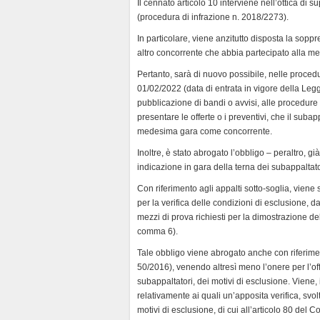
Il cennato articolo 10 interviene nell’ottica di 
y
(procedura di infrazione n. 2018/2273).
In particolare, viene anzitutto disposta la sopp
altro concorrente che abbia partecipato alla m
Pertanto, sarà di nuovo possibile, nelle proced
01/02/2022 (data di entrata in vigore della Le
pubblicazione di bandi o avvisi, alle procedure i
presentare le offerte o i preventivi, che il sub
medesima gara come concorrente.
Inoltre, è stato abrogato l’obbligo – peraltro, 
indicazione in gara della terna dei subappaltator
Con riferimento agli appalti sotto-soglia, viene
per la verifica delle condizioni di esclusione, d
mezzi di prova richiesti per la dimostrazione dell
comma 6).
Tale obbligo viene abrogato anche con riferimen
50/2016), venendo altresì meno l’onere per l’of
subappaltatori, dei motivi di esclusione. Viene, i
relativamente ai quali un’apposita verifica, svo
motivi di esclusione, di cui all’articolo 80 del C