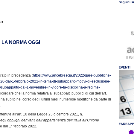
Seguici s
it
 LA NORMA OGGI
EVENTI
trato in precedenza (
https://www.ancebrescia.it/2022/gare-pubbliche-
0-dal-1-febbraio-2022-in-tema-di-subappalto-motivi-di-esclusione-
1/subappalto-dal-1-novembre-in-vigore-la-disciplina-a-regime-
ricordare che la norma relativa ai subappalti pubblici di cui dell’art.
 ha subìto nel corso degli ultimi mesi numerose modifiche da parte di
.
tenute all’art. 10 della Legge 23 dicembre 2021, n.
gli obblighi derivanti dall’appartenenza dell’Italia all’Unione
FAREAPP
ore dal 1° febbraio 2022.