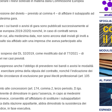
superare i rilievi sollevati in materia dalla Commissione Europea
ressione del divieto – previsto al comma 4 – di affidare il subappalto ad
edesima gara.
SFOGLIA 
ure i cui bandi o avvisi di gara sono pubblicati successivamente al
gge europea 2019-2020) nonché, in caso di contratti senza
n cui, alla medesima data, non sono ancora stati inviati gli inviti a
appalto sia affidato adn una impresa che aveva partecipato alla
MODULIS
già sospeso dal DL 32/2019, come modificato dal dl 77/2021 – di
i nei casi previsti.
 soppresso anche l’obbligo di prevedere nei bandi o avvisi le modalità
a esercitare prima della stipula del contratto, nonché l’indicazione dei
e circostanze di esclusione per gravi illeciti professionali (art. 105
AL FIAN
to alle concessioni (art. 174, comma 2, terzo periodo, D.lgs.
ferente di dimostrare in gara l’assenza, in capo ai medesimi
nvece, consentito all’affidatario di sostituire i subappaltatori
lta dalla stazione appaltante, abbia dimostrato la sussistenza dei
odice, in fase esecutiva.
ESPANDI 