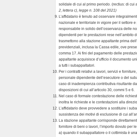
solidale di cui al primo periodo. (rectius: di cu
2, lettera c), legge n. 108 del 2021)
L’affidatario è tenuto ad osservare integralmente
nazionale e territoriale in vigore per il settore 
responsabile in solido dell’osservanza delle no
dipendenti per le prestazioni rese nell’ambito de
trasmettono alla stazione appaltante prima dell
previdenziali, inclusa la Cassa edile, ove presen
comma 17. Ai fini del pagamento delle prestazio
appaltante acquisisce d’ufficio il documento unico
a tutti i subappaltatori.
Per i contratti relativi a lavori, servizi e fornit
personale dipendente dell’esecutore o del subapp
caso di inadempienza contributiva risultante dal
disposizioni di cui all’articolo 30, commi 5 e 6.
Nel caso di formale contestazione delle richie
inoltra le richieste e le contestazioni alla dire
L’affidatario deve provvedere a sostituire i suba
sussistenza dei motivi di esclusione di cui all’ar
La stazione appaltante corrisponde direttamente 
fornitore di beni o lavori, l’importo dovuto per l
a) quando il subappaltatore o il cottimista è u