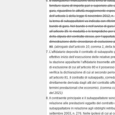
È obbligatoria l’indicazione della terna di subappa
forniture siano di importo pari o superiore alle 
gara, riguardino le attività maggiormente espos
dell’articolo 1 della legge 6 novembre 2012, n. 
la terna di subappaltatori va indicata con rife
bando di gara. Nel bando o nell’avviso di gara l
all’articolo 35: le modalità e le tempistiche per 
della stipula del contratto stesso, per l’appaltat
dimostrazione delle circostanze di esclusione pe
80
.
(abrogato dall’articolo 10, comma 1, della 
L’affidatario deposita il contratto di subappalt
effettivo inizio dell’esecuzione delle relative 
la stazione appaltante l’affidatario trasmette al
di esclusione di cui all’articolo 80 e il possesso
verifica la dichiarazione di cui al secondo per
all’articolo 81. Il contratto di subappalto, cor
direttamente derivata dagli atti del contratto af
termini prestazionali che economici.
(comma cos
del 2021)
Il contraente principale e il subappaltatore sono
relazione alle prestazioni oggetto del contratto
subappaltatore in relazione agli obblighi retribut
settembre 2003, n. 276. Nelle ipotesi di cui al c