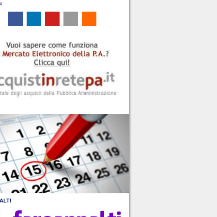
u
ALTI