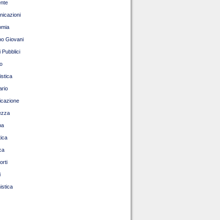
nte
icazioni
omia
o Giovani
 Pubblici
o
istica
ario
ficazione
ezza
pa
tica
ca
orti
i
istica