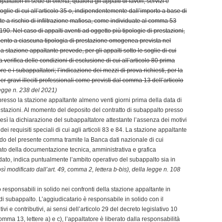
ltatori in sede di offerta, qualora gli appalti di lavori, servizi e
soglie di cui all’articolo 35 o, indipendentemente dall’importo a base di
te a rischio di infiltrazione mafiosa, come individuate al comma 53
190. Nel caso di appalti aventi ad oggetto più tipologie di prestazioni,
rimento a ciascuna tipologia di prestazione omogenea prevista nel
a stazione appaltante prevede, per gli appalti sotto le soglie di cui
la verifica delle condizioni di esclusione di cui all’articolo 80 prima
ore e i subappaltatori; l’indicazione dei mezzi di prova richiesti, per la
r gravi illeciti professionali come previsti dal comma 13 dell’articolo
legge n. 238 del 2021)
o presso la stazione appaltante almeno venti giorni prima della data di
prestazioni. Al momento del deposito del contratto di subappalto presso
tresì la dichiarazione del subappaltatore attestante l’assenza dei motivi
 dei requisiti speciali di cui agli articoli 83 e 84. La stazione appaltante
iodo del presente comma tramite la Banca dati nazionale di cui
redato della documentazione tecnica, amministrativa e grafica
fidato, indica puntualmente l’ambito operativo del subappalto sia in
ì modificato dall’art. 49, comma 2, lettera b-bis), della legge n. 108
 responsabili in solido nei confronti della stazione appaltante in
 di subappalto. L’aggiudicatario è responsabile in solido con il
ivi e contributivi, ai sensi dell’articolo 29 del decreto legislativo 10
omma 13, lettere a) e c), l’appaltatore è liberato dalla responsabilità