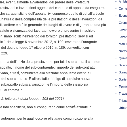
-
Ambie
re, eventualmente avvalendosi del parere delle Prefetture
restazioni o lavorazioni oggetto del contratto di appalto da eseguire a
-
Comun
he caratteristiche dell’appalto, ivi comprese quelle di cui all’articolo
-
Econ
 natura o della complessità delle prestazioni o delle lavorazioni da
-
Grupp
tà di cantiere e più in generale dei luoghi di lavoro e di garantire una più
-
Lavori
salute e sicurezza dei lavoratori ovvero di prevenire il rischio di
 siano iscritti nell’elenco dei fornitori, prestatori di servizi ed
-
Lavor
icolo 1 della legge 6 novembre 2012, n. 190, ovvero nell’anagrafe
-
Modul
 30 del decreto-legge 17 ottobre 2016, n. 189, convertito, con
-
Notizi
. 229.
-
Quali
prima dell’inizio della prestazione, per tutti i sub-contratti che non
-
Sicur
’appalto, il nome del sub-contraente, l’importo del sub-contratto,
-
Stam
i. Sono, altresì, comunicate alla stazione appaltante eventuali
 del sub-contratto. È altresì fatto obbligo di acquisire nuova
-
Statis
 subappalto subisca variazioni e l’importo dello stesso sia
-
Tecni
 cui al comma 7.
-
Trasp
 2, lettera a), della legge n. 108 del 2021)
-
Tribut
le loro specificità, non si configurano come attività affidate in
-
Urban
ori autonomi, per le quali occorre effettuare comunicazione alla