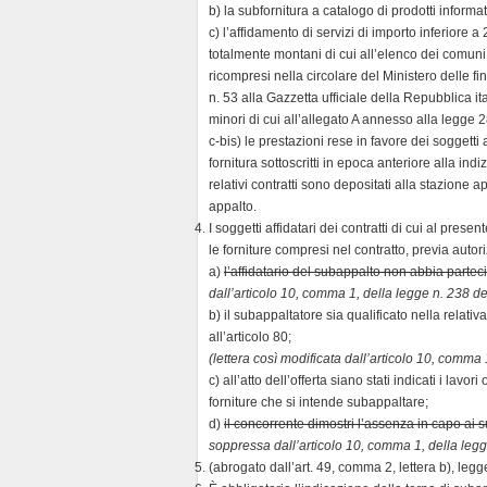
b) la subfornitura a catalogo di prodotti informati
c) l’affidamento di servizi di importo inferiore 
totalmente montani di cui all’elenco dei comuni i
ricompresi nella circolare del Ministero delle 
n. 53 alla Gazzetta ufficiale della Repubblica 
minori di cui all’allegato A annesso alla legge
c-bis) le prestazioni rese in favore dei soggetti a
fornitura sottoscritti in epoca anteriore alla ind
relativi contratti sono depositati alla stazione 
appalto.
I soggetti affidatari dei contratti di cui al prese
le forniture compresi nel contratto, previa auto
a)
l’affidatario del subappalto non abbia partec
dall’articolo 10, comma 1, della legge n. 238 d
b) il subappaltatore sia qualificato nella relati
all’articolo 80;
(lettera così modificata dall’articolo 10, comma
c) all’atto dell’offerta siano stati indicati i lavori
forniture che si intende subappaltare;
d)
il concorrente dimostri l’assenza in capo ai su
soppressa dall’articolo 10, comma 1, della leg
(abrogato dall’art. 49, comma 2, lettera b), leg