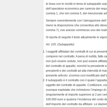
In linea con le novità in tema di subappalto so
dell’operatore economico per carenze dei requisi
comma 1, che nel comma 5, del menzionato art
Sempre coerentemente con l’abrogazione dell’ob
meno la disposizione che consentiva allo stesso 
comma 7), ove avesse commesso uno dei reati d
Si riporta di seguito il testo attualmente in vigo
Art. 105. (Subappalto)
I soggetti affidatari dei contratti di cui al prese
compresi nel contratto. A pena di nullità, fatto s
non può essere ceduto, non può essere affidata 
del contratto di appalto, nonché la prevalente 
prevalenti e dei contratti ad alta intensità di
presente articolo.
(comma così modificato dall’ar
Il subappalto è il contratto con il quale l’appalt
oggetto del contratto di appalto. Costituisce, c
ovunque espletate che richiedono l’impiego di m
singolarmente di importo superiore al 2 per cent
100.000 euro e qualora l’incidenza del costo d
dell’importo del contratto da affidare. Le stazioni