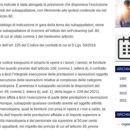
pra indicate è stata abrogata la previsione che disponeva l’esclusione
ti del subappaltatore, con riferimento alle ipotesi contenute sia nel
icolo 80.
bligo di indicazione in gara della terna dei subappaltatori, viene
subappaltatore di ricorrere all’istituto del
self-cleaning
(art. 80,
i cui al citato comma 1 del medesimo articolo.
re dell’art. 105 del Codice dei contratti di cui al D.Lgs. 50/2016
nte codice eseguono in proprio le opere o i lavori, i servizi, le forniture
alvo quanto previsto dall’articolo 106, comma 1, lettera d), il contratto
ARCHIVI
a terzi l’integrale esecuzione delle prestazioni o lavorazioni oggetto
1997
esecuzione delle lavorazioni relative al complesso delle categorie
 manodopera. È ammesso il subappalto secondo le disposizioni del
2005
t. 49, comma 1, lettera b), sub. 1), della legge n. 108 del 2021)
2013
atore affida a terzi l’esecuzione di parte delle prestazioni o lavorazioni
2021
omunque, subappalto qualsiasi contratto avente ad oggetto attività
anodopera, quali le forniture con posa in opera e i noli a caldo, se
ARCHIV
o dell’importo delle prestazioni affidate o di importo superiore a
ella manodopera e del personale sia superiore al 50 per cento
-
Digit
 appaltanti, nel rispetto dei principi di cui all’articolo 30, previa