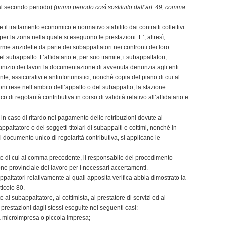
i al secondo periodo)
(primo periodo così sostituito dall’art. 49, comma
 il trattamento economico e normativo stabilito dai contratti collettivi
e per la zona nella quale si eseguono le prestazioni. E’, altresì,
rme anzidette da parte dei subappaltatori nei confronti dei loro
l subappalto. L’affidatario e, per suo tramite, i subappaltatori,
’inizio dei lavori la documentazione di avvenuta denunzia agli enti
te, assicurativi e antinfortunistici, nonché copia del piano di cui al
ni rese nell’ambito dell’appalto o del subappalto, la stazione
 di regolarità contributiva in corso di validità relativo all’affidatario e
ure, in caso di ritardo nel pagamento delle retribuzioni dovute al
altatore o dei soggetti titolari di subappalti e cottimi, nonché in
 documento unico di regolarità contributiva, si applicano le
ste di cui al comma precedente, il responsabile del procedimento
zione provinciale del lavoro per i necessari accertamenti.
ppaltatori relativamente ai quali apposita verifica abbia dimostrato la
ticolo 80.
al subappaltatore, al cottimista, al prestatore di servizi ed al
e prestazioni dagli stessi eseguite nei seguenti casi:
na microimpresa o piccola impresa;