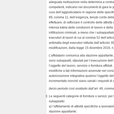
adeguata motivazione nella determina a contrar
competenti, indicano nei documenti di gara le p
cura dell’aggiudicatario in ragione delle specific
89, comma 11, dell’esigenza, tenuto conto della
effettuare, di rafforzare il controllo delle attivi
intensa tutela delle condizioni di lavoro e della 
infiltrazioni criminali, a meno che i subappaltatori
esecutori di lavori di cui al comma 52 dell’art
antimafia degli esecutori istituita dall’articolo
modificazioni, dalla legge 15 dicembre 2016, n
L’affidatario comunica alla stazione appaltante, 
sono subappalti, stipulati per l’esecuzione dell
l’oggetto del lavoro, servizio o fornitura affidat
modifiche a tali informazioni avvenute nel corso
autorizzazione integrativa qualora l’oggetto del
incrementato nonché siano variati i requisiti di
(terzo periodo così sostituito dall’art. 49, comma
Le seguenti categorie di forniture o servizi, per 
subappalto:
a) l’affidamento di attività specifiche a lavorat
stazione appaltante;