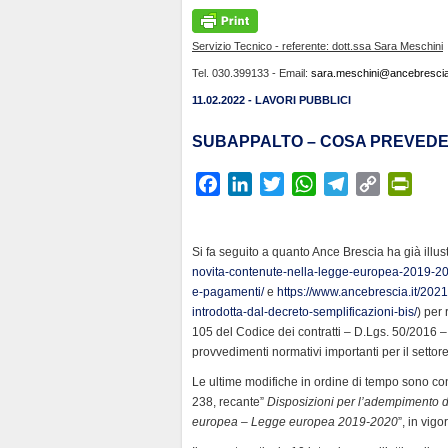
Servizio Tecnico - referente: dott.ssa Sara Meschini
Tel. 030.399133 - Email:
sara.meschini@ancebrescia.
11.02.2022 - LAVORI PUBBLICI
SUBAPPALTO – COSA PREVEDE
F
L
T
W
T
C
P
a
i
w
h
e
o
r
c
n
i
a
l
p
i
Si fa seguito a quanto Ance Brescia ha già illus
e
k
t
t
e
y
n
novita-contenute-nella-legge-europea-2019-202
b
e
t
s
g
L
t
e-pagamenti/
e
https://www.ancebrescia.it/202
o
d
e
A
r
i
F
introdotta-dal-decreto-semplificazioni-bis/
) per 
o
I
r
p
a
n
r
105 del Codice dei contratti – D.Lgs. 50/2016 –
k
n
p
m
k
i
provvedimenti normativi importanti per il settore
e
Le ultime modifiche in ordine di tempo sono con
n
238, recante”
Disposizioni per l’adempimento de
europea – Legge europea 2019-2020
”, in vig
d
l