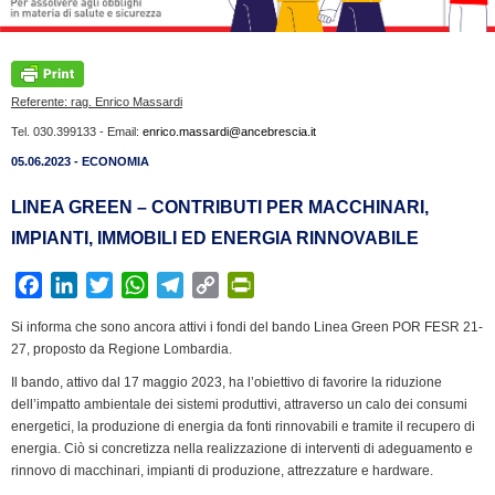
Referente: rag. Enrico Massardi
Tel. 030.399133 - Email:
enrico.massardi@ancebrescia.it
05.06.2023 - ECONOMIA
LINEA GREEN – CONTRIBUTI PER MACCHINARI,
IMPIANTI, IMMOBILI ED ENERGIA RINNOVABILE
F
L
T
W
T
C
P
a
i
w
h
e
o
r
Si informa che sono ancora attivi i fondi del bando Linea Green POR FESR 21-
c
n
i
a
l
p
i
27, proposto da Regione Lombardia.
e
k
t
t
e
y
n
Il bando, attivo dal 17 maggio 2023, ha l’obiettivo di favorire la riduzione
b
e
t
s
g
L
t
dell’impatto ambientale dei sistemi produttivi, attraverso un calo dei consumi
o
d
e
A
r
i
F
energetici, la produzione di energia da fonti rinnovabili e tramite il recupero di
o
I
r
p
a
n
r
energia. Ciò si concretizza nella realizzazione di interventi di adeguamento e
k
n
p
m
k
i
rinnovo di macchinari, impianti di produzione, attrezzature e hardware.