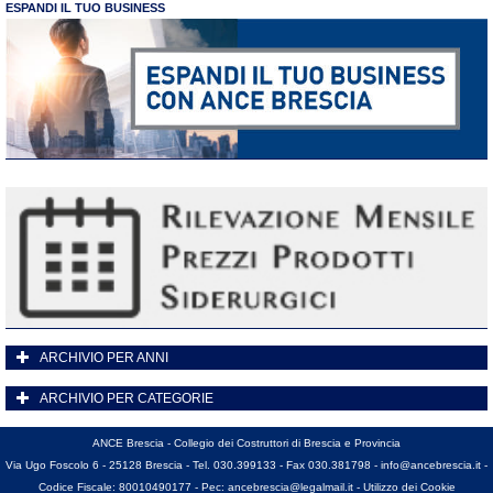
ESPANDI IL TUO BUSINESS
ARCHIVIO PER ANNI
ARCHIVIO PER CATEGORIE
ANCE Brescia - Collegio dei Costruttori di Brescia e Provincia
Via Ugo Foscolo 6 - 25128 Brescia - Tel. 030.399133 - Fax 030.381798 -
info@ancebrescia.it
-
Codice Fiscale: 80010490177 - Pec:
ancebrescia@legalmail.it
-
Utilizzo dei Cookie