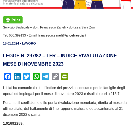
Servizio Sindacale – dott. Francesco Zanelli - dott.ssa Sara Zoni
Tel. 030.399133 - Email:
francesco.zanelli@ancebrescia.it
15.01.2024 - LAVORO
LEGGE N. 297/82 – TFR – INDICE RIVALUTAZIONE
MESE DI NOVEMBRE 2023
F
L
T
W
T
C
P
a
i
w
h
e
o
r
L’Istat ha comunicato che l’indice dei prezzi al consumo per le famiglie degli
c
n
i
a
l
p
i
operai ed impiegati per il mese di novembre 2023 è risultato pari a 118,7.
e
k
t
t
e
y
n
Pertanto, il coefficiente utile per la rivalutazione monetaria, riferita al mese da
b
e
t
s
g
L
t
ultimo citato, del trattamento di fine rapporto maturato ed accantonato al 31
o
d
e
A
r
i
F
dicembre 2022 è pari a
o
I
r
p
a
n
r
1,01692259.
k
n
p
m
k
i