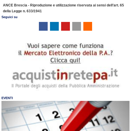
e
ANCE Brescia - Riproduzione e utilizzazione riservata ai sensi dell’art. 65
n
della Legge n. 633/1941
d
Seguici su
l
y
EVENTI