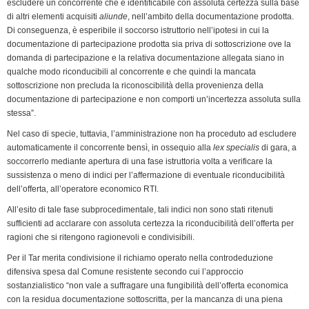
escludere un concorrente che è identificabile con assoluta certezza sulla base
di altri elementi acquisiti
aliunde
, nell’ambito della documentazione prodotta.
Di conseguenza, è esperibile il soccorso istruttorio nell’ipotesi in cui la
documentazione di partecipazione prodotta sia priva di sottoscrizione ove la
domanda di partecipazione e la relativa documentazione allegata siano in
qualche modo riconducibili al concorrente e che quindi la mancata
sottoscrizione non precluda la riconoscibilità della provenienza della
documentazione di partecipazione e non comporti un’incertezza assoluta sulla
stessa”.
Nel caso di specie, tuttavia, l’amministrazione non ha proceduto ad escludere
automaticamente il concorrente bensì, in ossequio alla
lex specialis
di gara, a
soccorrerlo mediante apertura di una fase istruttoria volta a verificare la
sussistenza o meno di indici per l’affermazione di eventuale riconducibilità
dell’offerta, all’operatore economico RTI.
All’esito di tale fase subprocedimentale, tali indici non sono stati ritenuti
sufficienti ad acclarare con assoluta certezza la riconducibilità dell’offerta per
ragioni che si ritengono ragionevoli e condivisibili.
Per il Tar merita condivisione il richiamo operato nella controdeduzione
difensiva spesa dal Comune resistente secondo cui l’approccio
sostanzialistico “non vale a suffragare una fungibilità dell’offerta economica
con la residua documentazione sottoscritta, per la mancanza di una piena