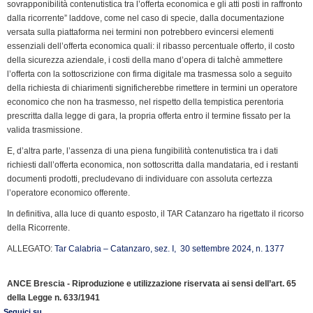
sovrapponibilità contenutistica tra l’offerta economica e gli atti posti in raffronto
dalla ricorrente” laddove, come nel caso di specie, dalla documentazione
versata sulla piattaforma nei termini non potrebbero evincersi elementi
essenziali dell’offerta economica quali: il ribasso percentuale offerto, il costo
della sicurezza aziendale, i costi della mano d’opera di talchè ammettere
l’offerta con la sottoscrizione con firma digitale ma trasmessa solo a seguito
della richiesta di chiarimenti significherebbe rimettere in termini un operatore
economico che non ha trasmesso, nel rispetto della tempistica perentoria
prescritta dalla legge di gara, la propria offerta entro il termine fissato per la
valida trasmissione.
E, d’altra parte, l’assenza di una piena fungibilità contenutistica tra i dati
richiesti dall’offerta economica, non sottoscritta dalla mandataria, ed i restanti
documenti prodotti, precludevano di individuare con assoluta certezza
l’operatore economico offerente.
In definitiva, alla luce di quanto esposto, il TAR Catanzaro ha rigettato il ricorso
della Ricorrente.
ALLEGATO:
Tar Calabria – Catanzaro, sez. I, 30 settembre 2024, n. 1377
ANCE Brescia - Riproduzione e utilizzazione riservata ai sensi dell’art. 65
della Legge n. 633/1941
Seguici su