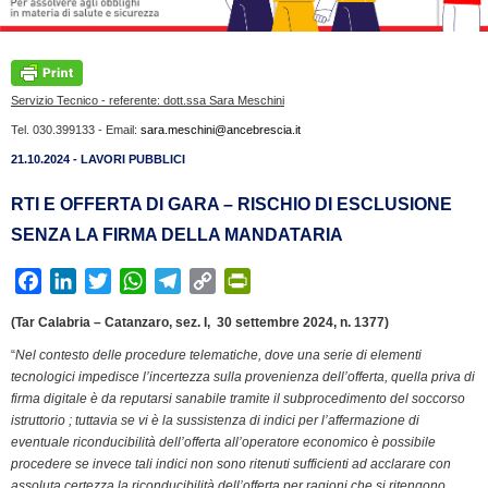
Servizio Tecnico - referente: dott.ssa Sara Meschini
Tel. 030.399133 - Email:
sara.meschini@ancebrescia.it
21.10.2024 - LAVORI PUBBLICI
RTI E OFFERTA DI GARA – RISCHIO DI ESCLUSIONE
SENZA LA FIRMA DELLA MANDATARIA
F
L
T
W
T
C
P
a
i
w
h
e
o
r
(Tar Calabria – Catanzaro, sez. I, 30 settembre 2024, n. 1377)
c
n
i
a
l
p
i
“
Nel contesto delle procedure telematiche, dove una serie di elementi
e
k
t
t
e
y
n
tecnologici impedisce l’incertezza sulla provenienza dell’offerta, quella priva di
b
e
t
s
g
L
t
firma digitale è da reputarsi sanabile tramite il subprocedimento del soccorso
o
d
e
A
r
i
F
istruttorio ; tuttavia se vi è la sussistenza di indici per l’affermazione di
o
I
r
p
a
n
r
eventuale riconducibilità dell’offerta all’operatore economico è possibile
k
n
p
m
k
i
procedere se invece tali indici non sono ritenuti sufficienti ad acclarare con
assoluta certezza la riconducibilità dell’offerta per ragioni che si ritengono