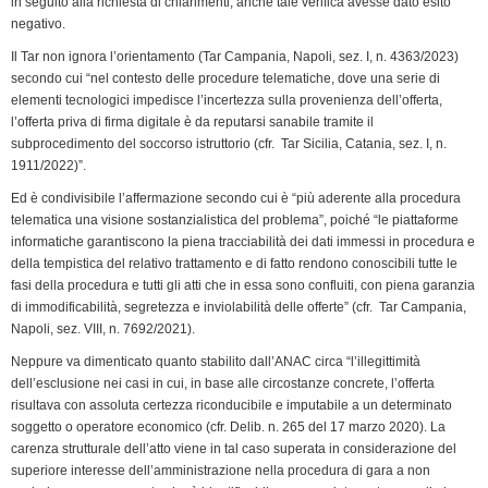
in seguito alla richiesta di chiarimenti, anche tale verifica avesse dato esito
negativo.
Il Tar non ignora l’orientamento (Tar Campania, Napoli, sez. I, n. 4363/2023)
secondo cui “nel contesto delle procedure telematiche, dove una serie di
elementi tecnologici impedisce l’incertezza sulla provenienza dell’offerta,
l’offerta priva di firma digitale è da reputarsi sanabile tramite il
subprocedimento del soccorso istruttorio (cfr. Tar Sicilia, Catania, sez. I, n.
1911/2022)”.
Ed è condivisibile l’affermazione secondo cui è “più aderente alla procedura
telematica una visione sostanzialistica del problema”, poiché “le piattaforme
informatiche garantiscono la piena tracciabilità dei dati immessi in procedura e
della tempistica del relativo trattamento e di fatto rendono conoscibili tutte le
fasi della procedura e tutti gli atti che in essa sono confluiti, con piena garanzia
di immodificabilità, segretezza e inviolabilità delle offerte” (cfr. Tar Campania,
Napoli, sez. VIII, n. 7692/2021).
Neppure va dimenticato quanto stabilito dall’ANAC circa “l’illegittimità
dell’esclusione nei casi in cui, in base alle circostanze concrete, l’offerta
risultava con assoluta certezza riconducibile e imputabile a un determinato
soggetto o operatore economico (cfr. Delib. n. 265 del 17 marzo 2020). La
carenza strutturale dell’atto viene in tal caso superata in considerazione del
superiore interesse dell’amministrazione nella procedura di gara a non