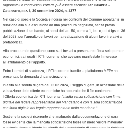
e
ragionevoli e condivisibili l’offerta può essere esclusa
”
Tar Calabria –
n
Catanzaro, sez. I, 30 settembre 2024, n. 1377
.
d
Nel caso di specie la Società è ricorsa nei confronti del Comune appaltante, in
l
relazione alla sua esclusione ad una procedura negoziata, senza previa
y
pubblicazione di un bando, ai sensi dell’art. 50, comma 1, lett. c, del d.lgs. n. 36
del 2023, per l’appalto dei lavori per la realizzazione di alcuni lavori relativi a
prefabbricati.
Alla procedura in questione, sono stati invitati a presentare offerta sei operatori
economici, tra i quali il RTI ricorrente, che avevano manifestato l’interesse
all’affidamento dell’appalto.
Entro i termini di scadenza, il RTI ricorrente tramite la piattaforma MEPA ha
presentato la domanda di partecipazione.
In esito alla seduta di gara del 12.02.2024, il seggio di gara, in occasione della
valutazione delle offerte economiche ha appurato che il file contenente
l’Offerta economica del RTI ricorrente: “
risulta senza sottoscrizione con firma
digitale del legale rappresentante del Mandatario e con la sola sottoscrizione
con firma digitale del legale rappresentante della mandante
“.
Sostiene la società ricorrente che, malgrado dalla documentazione di gara
fosse evidente che la mancata sottoscrizione fosse un mero “errore materiale”
e, tuttavia, fosse evidente la volontà della mandataria di presentare la richiesta