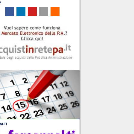
u
ALTI