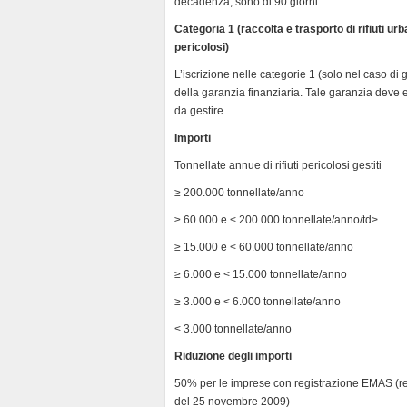
decadenza, sono di 90 giorni.
d
l
Categoria 1 (raccolta e trasporto di rifiuti urb
y
pericolosi)
L’iscrizione nelle categorie 1 (solo nel caso di g
della garanzia finanziaria. Tale garanzia deve es
da gestire.
Importi
Tonnellate annue di rifiuti pericolosi ge
≥ 200.000 tonnellate/anno 
≥ 60.000 e < 200.000 tonnellate/anno/
≥ 15.000 e < 60.000 tonnellate/an
≥ 6.000 e < 15.000 tonnellate/an
≥ 3.000 e < 6.000 tonnellate/an
< 3.000 tonnellate/anno 
Riduzione degli importi
50% per le imprese con registrazione EMAS (r
del 25 novembre 2009)