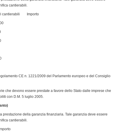
ifica cantierabili.
erabili Importo
00
0
0
0
egolamento CE n. 1221/2009 del Parlamento europeo e del Consiglio
iarie che devono essere prestate a favore dello Stato dalle imprese che
abiliti con D.M. 5 luglio 2005.
anto)
lla prestazione della garanzia finanziaria. Tale garanzia deve essere
ifica cantierabili.
mporto