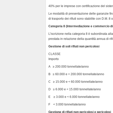
40% per le imprese con certificazione del sis
Le modalità di presentazione delle garanzie fina
di trasporto dei rifiuti sono stabilite con D.M.
Categoria 8 (Intermediazione e commercio di ri
L’iscrizione nella categoria 8 è subordinata al
prestata in relazione della quantità annua di rifiut
Gestione di soli rifiuti non pericolosi
CLASSE Tonnellate annue 
Importo
A ≥ 200.000 tonnellate/anno 
B ≥ 60.000 e < 200.000 tonnellate/a
C ≥ 15.000 e < 60.000 tonnellate/a
D ≥ 6.000 e < 15.000 tonnellate/a
E ≥ 3.000 e < 6.000 tonnellate/an
F < 3.000 tonnellate/anno 
Gestione di rifiuti non pericolosi e pericolosi