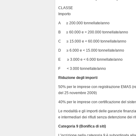
CLASSE Tonnellate annue 
Importo
A ≥ 200.000 tonnellate/anno 
B ≥ 60.000 e < 200.000 tonnellate/a
C ≥ 15.000 e < 60.000 tonnellate/a
D ≥ 6.000 e < 15.000 tonnellate/a
E ≥ 3.000 e < 6.000 tonnellate/an
F < 3.000 tonnellate/anno 
Riduzione degli importi
50% per le imprese con registrazione EMAS (r
del 25 novembre 2009)
40% per le imprese con certificazione del sis
Le modalità e gli importi delle garanzie finanz
e intermediari dei rifiuti senza detenzione dei ri
Categoria 9 (Bonifica di siti)
L’iscrizione nella categoria 9 è subordinata al