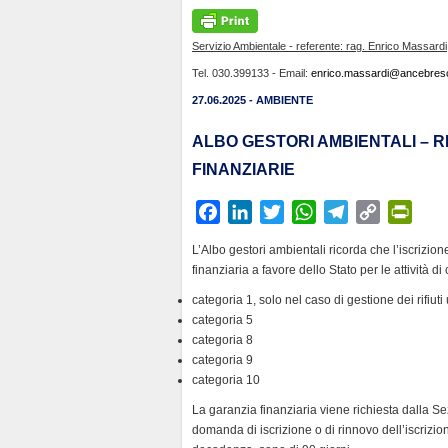
Servizio Ambientale - referente: rag. Enrico Massardi
Tel. 030.399133 - Email:
enrico.massardi@ancebresci
27.06.2025 - AMBIENTE
ALBO GESTORI AMBIENTALI – R
FINANZIARIE
F
L
T
W
T
C
P
a
i
w
h
e
o
r
L’Albo gestori ambientali ricorda che l’iscrizio
c
n
i
a
l
p
i
finanziaria a favore dello Stato per le attività di
e
k
t
t
e
y
n
categoria 1, solo nel caso di gestione dei rifiuti 
b
e
t
s
g
L
t
categoria 5
o
d
e
A
r
i
F
categoria 8
o
I
r
p
a
n
r
categoria 9
k
n
p
m
k
i
categoria 10
e
La garanzia finanziaria viene richiesta dalla 
n
domanda di iscrizione o di rinnovo dell’iscrizio