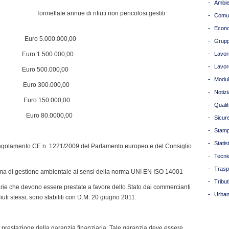
-
Ambie
di rifiuti non pericolosi gestiti
-
Comun
-
Econ
Euro 5.000.000,00
-
Grupp
-
nno Euro 1.500.000,00
Lavori
-
Lavor
nno Euro 500.000,00
-
Modul
nno Euro 300.000,00
-
Notizi
no Euro 150.000,00
-
Quali
Euro 80.0000,00
-
Sicur
-
Stam
-
Statis
egolamento CE n. 1221/2009 del Parlamento europeo e del Consiglio
-
Tecni
-
Trasp
tema di gestione ambientale ai sensi della norma UNI EN ISO 14001
-
Tribut
iarie che devono essere prestate a favore dello Stato dai commercianti
-
Urban
fiuti stessi, sono stabiliti con D.M. 20 giugno 2011.
la prestazione della garanzia finanziaria. Tale garanzia deve essere