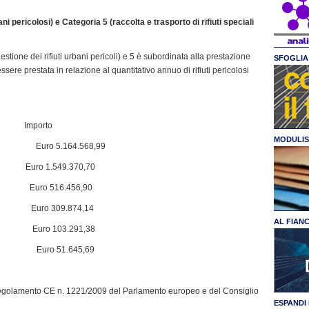
ani pericolosi) e Categoria 5 (raccolta e trasporto di rifiuti speciali
estione dei rifiuti urbani pericoli) e 5 è subordinata alla prestazione
SFOGLIA 
sere prestata in relazione al quantitativo annuo di rifiuti pericolosi
stiti Importo
MODULIS
Euro 5.164.568,99
td> Euro 1.549.370,70
no Euro 516.456,90
no Euro 309.874,14
AL FIAN
no Euro 103.291,38
Euro 51.645,69
egolamento CE n. 1221/2009 del Parlamento europeo e del Consiglio
ESPANDI 