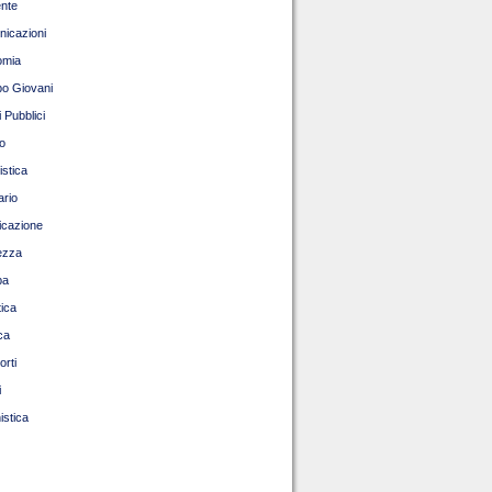
nte
icazioni
omia
o Giovani
 Pubblici
o
istica
ario
ficazione
ezza
pa
tica
ca
orti
i
istica