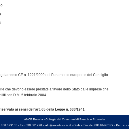
00
0
0
egolamento CE n. 1221/2009 del Parlamento europeo e del Consiglio
iarie che devono essere prestate a favore dello Stato dalle imprese che
tabiliti con D.M. 5 febbraio 2004.
servata ai sensi dell’art. 65 della Legge n. 633/1941
ANCE Brescia - Collegio dei Costruttori di Brescia e Provincia
l. 030.399133 - Fax 030.381798 -
info@ancebrescia.it
- Codice Fiscale: 80010490177 - Pec:
ance