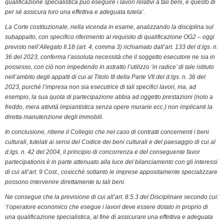
qualificazione specialistica può eseguire i lavori relativi a tali beni, e questo di
per sé assicura loro una effettiva e adeguata tutela’.
La Corte costituzionale, nella vicenda in esame, analizzando la disciplina sul
subappalto, con specifico riferimento al requisito di qualificazione OG2 – oggi
previsto nell’Allegato II.18 (art. 4, comma 3) richiamato dall’art. 133 del d.lgs. n.
36 del 2023, conferma l’assoluta necessità che il soggetto esecutore ne sia in
possesso, con ciò non impedendo in astratto l’utilizzo ‘in radice’ di tale istituto
nell’ambito degli appalti di cui al Titolo III della Parte VII del d.lgs. n. 36 del
2023, purché l’impresa non sia esecutrice di tali specifici lavori, ma, ad
esempio, la sua quota di partecipazione abbia ad oggetto prestazioni (nolo a
freddo, mera attività impiantistica senza opere murarie ecc.) non implicanti la
diretta manutenzione degli immobili.
In conclusione, ritiene il Collegio che nel caso di contratti concernenti i beni
culturali, tutelati ai sensi del Codice dei beni culturali e del paesaggio di cui al
d.lgs. n. 42 del 2004, il principio di concorrenza e del conseguente favor
partecipationis è in parte attenuato alla luce del bilanciamento con gli interessi
di cui all’art. 9 Cost., cosicchè soltanto le imprese appositamente specializzare
possono intervenire direttamente tu tali beni.
Ne consegue che la previsione di cui all’art. 8.5.3 del Disciplinare secondo cui:
‘l’operatore economico che esegue i lavori deve essere dotato in proprio di
una qualificazione specialistica, al fine di assicurare una effettiva e adeguata