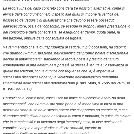
La regola iuris del caso concreto considera tre possibili alternative, come si
evince dalle congiunzioni e/o, rispetto alle quali si impone la verifica del
possesso dei requisiti di qualificazione che devono essere posseduti
dall’esecutore, ossia dal consorzio, se esegue in proprio l’intera prestazione, o
dal consorzio e dalla consorziata, se eseguono entrambi, quota parte, la
prestazione, oppure dalla consorziata designata.
Va rammentato che la giurisprudenza di settore, in più occasioni, ha stabilito
che quando l’Amministrazione, nell’esercizio del proprio potere discrezionale
decide di autovincolarsi, stabilendo le regole poste a presidio del futuro
espletamento di una determinata potestà, la stessa è tenuta all’osservanza di
quelle prescrizioni, con la duplice conseguenza che: a) è impedita la
successiva disapplicazione; b) la violazione dell’autovincolo determina
l’illegittimità delle successive determinazioni (Cons. Stato, n. 7595 del 2019; id.
n. 3502 del 2017).
L’autovincolo, com’è noto, costituisce un limite al successivo esercizio della
discrezionalità, che l’Amministrazione pone a sé medesima in forza di una
determinazione frutto dello stesso potere che si appresta ad esercitare, e che
si traduce nell’individuazione anticipata di criteri e modalità, in guisa da evitare
che la complessità e la rilevanza degli interessi possa, in fase decisionale,
complice l’ampia e impregiudicata discrezionalità, favorire in
executivis l’utilizzo di criteri decisionali non imparziali.