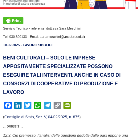
Servizio Tecnico - referente: dott.ssa Sara Meschini
Tel. 030.399133 - Email:
sara.meschini@ancebrescia.it
10.02.2025 - LAVORI PUBBLICI
BENI CULTURALI – SOLO LE IMPRESE
APPOSITAMENTE SPECIALIZZATE POSSONO
ESEGUIRE TALI INTERVENTI, ANCHE IN CASO DI
CONSORZI DI COOPERATIVE DI PRODUZIONE E
LAVORO
F
L
T
W
T
C
P
a
i
w
h
e
o
r
(
Consiglio di Stato, Sez. V, 04/02/2025, n. 875
)
c
n
i
a
l
p
i
…omissis…
e
k
t
t
e
y
n
b
e
t
s
g
L
t
12.3. Ciò premesso, l’analisi delle questioni dedotte dalle parti impone una