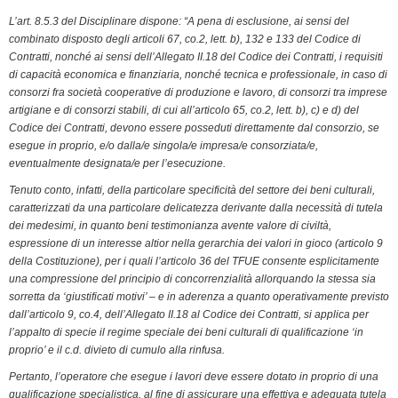
L’art. 8.5.3 del Disciplinare dispone: “A pena di esclusione, ai sensi del
combinato disposto degli articoli 67, co.2, lett. b), 132 e 133 del Codice di
Contratti, nonché ai sensi dell’Allegato II.18 del Codice dei Contratti, i requisiti
di capacità economica e finanziaria, nonché tecnica e professionale, in caso di
consorzi fra società cooperative di produzione e lavoro, di consorzi tra imprese
artigiane e di consorzi stabili, di cui all’articolo 65, co.2, lett. b), c) e d) del
Codice dei Contratti, devono essere posseduti direttamente dal consorzio, se
esegue in proprio, e/o dalla/e singola/e impresa/e consorziata/e,
eventualmente designata/e per l’esecuzione.
Tenuto conto, infatti, della particolare specificità del settore dei beni culturali,
caratterizzati da una particolare delicatezza derivante dalla necessità di tutela
dei medesimi, in quanto beni testimonianza avente valore di civiltà,
espressione di un interesse altior nella gerarchia dei valori in gioco (articolo 9
della Costituzione), per i quali l’articolo 36 del TFUE consente esplicitamente
una compressione del principio di concorrenzialità allorquando la stessa sia
sorretta da ‘giustificati motivi’ – e in aderenza a quanto operativamente previsto
dall’articolo 9, co.4, dell’Allegato II.18 al Codice dei Contratti, si applica per
l’appalto di specie il regime speciale dei beni culturali di qualificazione ‘in
proprio’ e il c.d. divieto di cumulo alla rinfusa.
Pertanto, l’operatore che esegue i lavori deve essere dotato in proprio di una
qualificazione specialistica, al fine di assicurare una effettiva e adeguata tutela