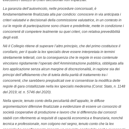
La garanzia dell’autovincolo, nelle procedure concorsuali, è
fondamentalmente finalizzata alla par condicio: conoscere in via anticipata i
criteri valutativi e decisionali della commissione valutatrice, in un contesto in
cui le regole di partecipazione sono chiare e predefinite, mette in condizione i
concorrenti di competere lealmente su quei criteri, con relativa prevedibilità
degli esiti.
Né il Collegio ritiene di superare l’altro principio, che del primo costituisce il
corollario, per il quale la lex specialis deve essere interpretata in termini
strettamente letterali, con la conseguenza che le regole in esso contenute
vincolano rigidamente l’operato dell’Amministrazione pubblica, obbligata alla
loro applicazione senza alcun margine di discrezionalità, in ragione sia dei
principi dell’affidamento che di tutela della parità di trattamento tra i
concorrenti, che sarebbero pregiudicati ove si consentisse la modifica delle
regole di gara cristallizzate nella lex specialis medesima (Const. Stato, n. 1148
del 2019; id. n. 5746 del 2020).
Nella specie, tenuto conto della peculiarità dell’appalto, le diffuse
argomentazioni difensive finalizzate a evidenziare di essere un consorzio di
società cooperative di produzione e lavoro che si differenzia dai consorzi
stabili con riferimento ai requisiti di capacità economica e finanziaria, nonché
tecnica e professionale, non colgono nel segno, tenuto conto che la lex