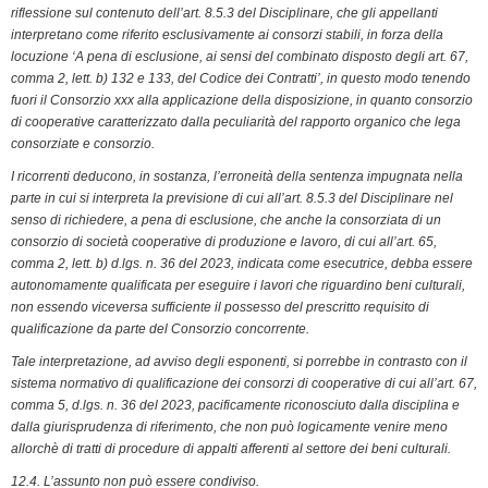
riflessione sul contenuto dell’art. 8.5.3 del Disciplinare, che gli appellanti
o
d
e
A
r
i
F
interpretano come riferito esclusivamente ai consorzi stabili, in forza della
o
I
r
p
a
n
r
locuzione ‘A pena di esclusione, ai sensi del combinato disposto degli art. 67,
k
n
p
m
k
i
comma 2, lett. b) 132 e 133, del Codice dei Contratti’, in questo modo tenendo
e
fuori il Consorzio xxx alla applicazione della disposizione, in quanto consorzio
n
di cooperative caratterizzato dalla peculiarità del rapporto organico che lega
consorziate e consorzio.
d
l
I ricorrenti deducono, in sostanza, l’erroneità della sentenza impugnata nella
y
parte in cui si interpreta la previsione di cui all’art. 8.5.3 del Disciplinare nel
senso di richiedere, a pena di esclusione, che anche la consorziata di un
consorzio di società cooperative di produzione e lavoro, di cui all’art. 65,
comma 2, lett. b) d.lgs. n. 36 del 2023, indicata come esecutrice, debba essere
autonomamente qualificata per eseguire i lavori che riguardino beni culturali,
non essendo viceversa sufficiente il possesso del prescritto requisito di
qualificazione da parte del Consorzio concorrente.
Tale interpretazione, ad avviso degli esponenti, si porrebbe in contrasto con il
sistema normativo di qualificazione dei consorzi di cooperative di cui all’art. 67,
comma 5, d.lgs. n. 36 del 2023, pacificamente riconosciuto dalla disciplina e
dalla giurisprudenza di riferimento, che non può logicamente venire meno
allorchè di tratti di procedure di appalti afferenti al settore dei beni culturali.
12.4. L’assunto non può essere condiviso.