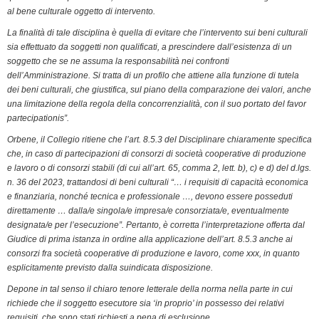
al bene culturale oggetto di intervento.
La finalità di tale disciplina è quella di evitare che l’intervento sui beni culturali
sia effettuato da soggetti non qualificati, a prescindere dall’esistenza di un
soggetto che se ne assuma la responsabilità nei confronti
dell’Amministrazione. Si tratta di un profilo che attiene alla funzione di tutela
dei beni culturali, che giustifica, sul piano della comparazione dei valori, anche
una limitazione della regola della concorrenzialità, con il suo portato del favor
partecipationis”.
Orbene, il Collegio ritiene che l’art. 8.5.3 del Disciplinare chiaramente specifica
che, in caso di partecipazioni di consorzi di società cooperative di produzione
e lavoro o di consorzi stabili (di cui all’art. 65, comma 2, lett. b), c) e d) del d.lgs.
n. 36 del 2023, trattandosi di beni culturali “… i requisiti di capacità economica
e finanziaria, nonché tecnica e professionale …, devono essere posseduti
direttamente … dalla/e singola/e impresa/e consorziata/e, eventualmente
designata/e per l’esecuzione”. Pertanto, è corretta l’interpretazione offerta dal
Giudice di prima istanza in ordine alla applicazione dell’art. 8.5.3 anche ai
consorzi fra società cooperative di produzione e lavoro, come xxx, in quanto
esplicitamente previsto dalla suindicata disposizione.
Depone in tal senso il chiaro tenore letterale della norma nella parte in cui
richiede che il soggetto esecutore sia ‘in proprio’ in possesso dei relativi
requisiti, che sono stati richiesti a pena di esclusione.