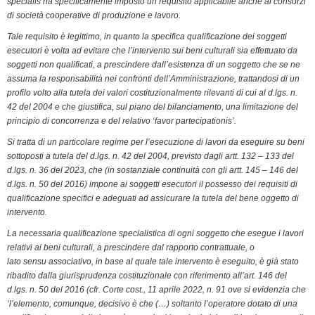
specialis ha specificamente imposto un requisito applicabile anche ai consorzi
di società cooperative di produzione e lavoro.
Tale requisito è legittimo, in quanto la specifica qualificazione dei soggetti
esecutori è volta ad evitare che l’intervento sui beni culturali sia effettuato da
soggetti non qualificati, a prescindere dall’esistenza di un soggetto che se ne
assuma la responsabilità nei confronti dell’Amministrazione, trattandosi di un
profilo volto alla tutela dei valori costituzionalmente rilevanti di cui al d.lgs. n.
42 del 2004 e che giustifica, sul piano del bilanciamento, una limitazione del
principio di concorrenza e del relativo ‘favor partecipationis’.
Si tratta di un particolare regime per l’esecuzione di lavori da eseguire su beni
sottoposti a tutela del d.lgs. n. 42 del 2004, previsto dagli artt. 132 – 133 del
d.lgs. n. 36 del 2023, che (in sostanziale continuità con gli artt. 145 – 146 del
d.lgs. n. 50 del 2016) impone ai soggetti esecutori il possesso dei requisiti di
qualificazione specifici e adeguati ad assicurare la tutela del bene oggetto di
intervento.
La necessaria qualificazione specialistica di ogni soggetto che esegue i lavori
relativi ai beni culturali, a prescindere dal rapporto contrattuale, o
lato sensu associativo, in base al quale tale intervento è eseguito, è già stato
ribadito dalla giurisprudenza costituzionale con riferimento all’art. 146 del
d.lgs. n. 50 del 2016 (cfr. Corte cost., 11 aprile 2022, n. 91 ove si evidenzia che
‘l’elemento, comunque, decisivo è che (…) soltanto l’operatore dotato di una