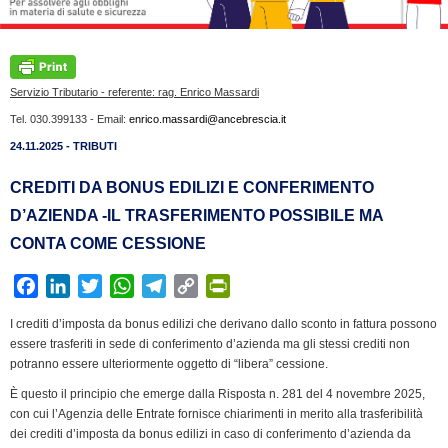
Servizio Tributario - referente: rag. Enrico Massardi
Tel. 030.399133 - Email:
enrico.massardi@ancebrescia.it
24.11.2025 - TRIBUTI
CREDITI DA BONUS EDILIZI E CONFERIMENTO
D’AZIENDA -IL TRASFERIMENTO POSSIBILE MA
CONTA COME CESSIONE
F
L
T
W
T
C
P
a
i
w
h
e
o
r
I crediti d’imposta da bonus edilizi che derivano dallo sconto in fattura possono
c
n
i
a
l
p
i
essere trasferiti in sede di conferimento d’azienda ma gli stessi crediti non
e
k
t
t
e
y
n
potranno essere ulteriormente oggetto di “libera” cessione.
b
e
t
s
g
L
t
È questo il principio che emerge dalla Risposta n. 281 del 4 novembre 2025,
o
d
e
A
r
i
F
con cui l’Agenzia delle Entrate fornisce chiarimenti in merito alla trasferibilità
o
I
r
p
a
n
r
dei crediti d’imposta da bonus edilizi in caso di conferimento d’azienda da