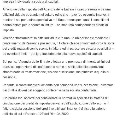
k
n
p
m
k
i
impresa individuale a società di capitali.
e
All’origine della risposta dell’Agenzia delle Entrate il caso presentato da una
n
ditta individuale operante nel settore edile che – avendo eseguito interventi
rientranti nel perimetro agevolativo del Superbonus per i quali i committenti
d
hanno optato per lo sconto in fattura – ha maturato corrispondenti crediti di
l
imposta.
y
Volendo “trasformare” la ditta individuale in una Srl unipersonale mediante il
conferimento dell’azienda posseduta, il titolare chiede chiarimenti circa la sorte
dei crediti maturati con lo sconto in fattura ed in particolare circa la possibilità –
ed eventuali limiti – del loro trasferimento alla nuova società di capitali.
Sul punto, l’Agenzia delle Entrate effettua una premessa dirimente ai fini del
quesito: l’operazione di conferimento non è assimilabile alle operazioni
straordinarie di trasformazione, fusione e scissione, ma piuttosto a quella di
cessione.
Pertanto, il conferimento di azienda non comporta una successione universale
dei diritti e doveri del soggetto conferente nella società conferitaria.
Ciò premesso, occorre poi considerare la normativa specifica in materia di
circolazione dei crediti di imposta derivanti dall’applicazione dello sconto in
fattura o dalla cessione dei crediti relativi agli interventi di ristrutturazione
edilizia, di cui all’articolo 121 del Dl n. 34/2020.