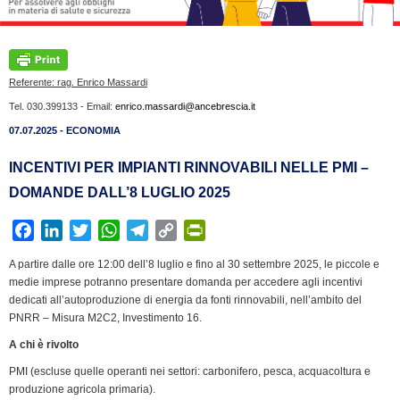
Referente: rag. Enrico Massardi
Tel. 030.399133 - Email:
enrico.massardi@ancebrescia.it
07.07.2025 - ECONOMIA
INCENTIVI PER IMPIANTI RINNOVABILI NELLE PMI –
DOMANDE DALL’8 LUGLIO 2025
F
L
T
W
T
C
P
a
i
w
h
e
o
r
A partire dalle ore 12:00 dell’8 luglio e fino al 30 settembre 2025, le piccole e
c
n
i
a
l
p
i
medie imprese potranno presentare domanda per accedere agli incentivi
e
k
t
t
e
y
n
dedicati all’autoproduzione di energia da fonti rinnovabili, nell’ambito del
b
e
t
s
g
L
t
PNRR – Misura M2C2, Investimento 16.
o
d
e
A
r
i
F
A chi è rivolto
o
I
r
p
a
n
r
PMI (escluse quelle operanti nei settori: carbonifero, pesca, acquacoltura e
k
n
p
m
k
i
produzione agricola primaria).