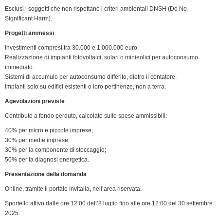
e
Esclusi i soggetti che non rispettano i criteri ambientali DNSH (Do No
n
Significant Harm).
d
Progetti ammessi
l
y
Investimenti compresi tra 30.000 e 1.000.000 euro.
Realizzazione di impianti fotovoltaici, solari o minieolici per autoconsumo
immediato.
Sistemi di accumulo per autoconsumo differito, dietro il contatore.
Impianti solo su edifici esistenti o loro pertinenze, non a terra.
Agevolazioni previste
Contributo a fondo perduto, calcolato sulle spese ammissibili:
40% per micro e piccole imprese;
30% per medie imprese;
30% per la componente di stoccaggio;
50% per la diagnosi energetica.
Presentazione della domanda
Online, tramite il portale Invitalia, nell’area riservata.
Sportello attivo dalle ore 12:00 dell’8 luglio fino alle ore 12:00 del 30 settembre
2025.