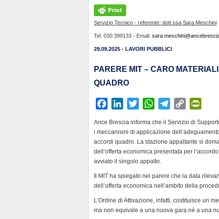
Servizio Tecnico - referente: dott.ssa Sara Meschini
Tel. 030.399133 - Email:
sara.meschini@ancebrescia.
29.09.2025 - LAVORI PUBBLICI
PARERE MIT – CARO MATERIALI
QUADRO
F
L
T
W
T
C
P
a
i
w
h
e
o
r
Ance Brescia informa che il Servizio di Support
c
n
i
a
l
p
i
i meccanismi di applicazione dell’adeguamento pr
e
k
t
t
e
y
n
accordi quadro. La stazione appaltante si doman
b
e
t
s
g
L
t
dell’offerta economica presentata per l’accordo
avviato il singolo appalto.
o
d
e
A
r
i
F
o
I
r
p
a
n
r
Il MIT ha spiegato nel parere che la data rileva
k
n
p
m
k
i
dell’offerta economica nell’ambito della proce
e
L’Ordine di Attivazione, infatti, costituisce un 
n
ma non equivale a una nuova gara né a una nuo