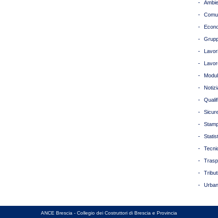
-
Ambie
-
Comun
-
Econ
-
Grupp
-
Lavori
-
Lavor
-
Modul
-
Notizi
-
Quali
-
Sicur
-
Stam
-
Statis
-
Tecni
-
Trasp
-
Tribut
-
Urban
ANCE Brescia - Collegio dei Costruttori di Brescia e Provincia