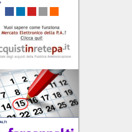
u
ALTI