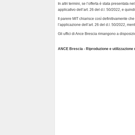
d
In altri termini, se l’offerta è stata presentata
l
applicativo dell’art. 26 del d.l. 50/2022, e quin
y
Il parere MIT chiarisce così definitivamente ch
l’applicazione dell’art. 26 del d.l. 50/2022, me
Gli uffici di Ance Brescia rimangono a disposizi
ANCE Brescia - Riproduzione e utilizzazione ri