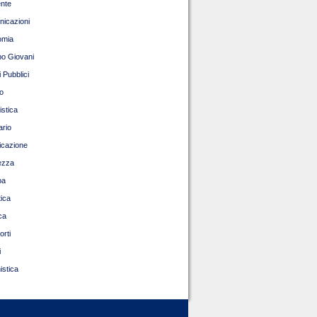
nte
icazioni
omia
o Giovani
 Pubblici
o
istica
ario
ficazione
ezza
pa
tica
ca
orti
i
istica