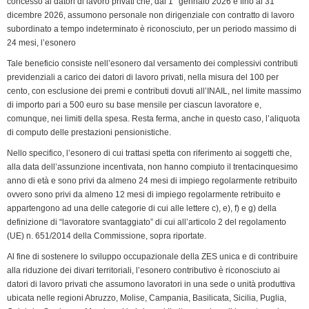
concesso ai datori di lavoro privati che, dal 1° gennaio 2026 e fino al 31
dicembre 2026, assumono personale non dirigenziale con contratto di lavoro
subordinato a tempo indeterminato è riconosciuto, per un periodo massimo di
24 mesi, l’esonero
Tale beneficio consiste nell’esonero dal versamento dei complessivi contributi
previdenziali a carico dei datori di lavoro privati, nella misura del 100 per
cento, con esclusione dei premi e contributi dovuti all’INAIL, nel limite massimo
di importo pari a 500 euro su base mensile per ciascun lavoratore e,
comunque, nei limiti della spesa. Resta ferma, anche in questo caso, l’aliquota
di computo delle prestazioni pensionistiche.
Nello specifico, l’esonero di cui trattasi spetta con riferimento ai soggetti che,
alla data dell’assunzione incentivata, non hanno compiuto il trentacinquesimo
anno di età e sono privi da almeno 24 mesi di impiego regolarmente retribuito
ovvero sono privi da almeno 12 mesi di impiego regolarmente retribuito e
appartengono ad una delle categorie di cui alle lettere c), e), f) e g) della
definizione di “lavoratore svantaggiato” di cui all’articolo 2 del regolamento
(UE) n. 651/2014 della Commissione, sopra riportate.
Al fine di sostenere lo sviluppo occupazionale della ZES unica e di contribuire
alla riduzione dei divari territoriali, l’esonero contributivo è riconosciuto ai
datori di lavoro privati che assumono lavoratori in una sede o unità produttiva
ubicata nelle regioni Abruzzo, Molise, Campania, Basilicata, Sicilia, Puglia,