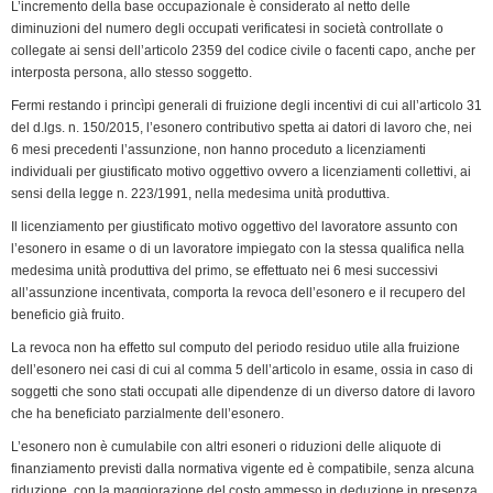
L’incremento della base occupazionale è considerato al netto delle
diminuzioni del numero degli occupati verificatesi in società controllate o
collegate ai sensi dell’articolo 2359 del codice civile o facenti capo, anche per
interposta persona, allo stesso soggetto.
Fermi restando i princìpi generali di fruizione degli incentivi di cui all’articolo 31
del d.lgs. n. 150/2015, l’esonero contributivo spetta ai datori di lavoro che, nei
6 mesi precedenti l’assunzione, non hanno proceduto a licenziamenti
individuali per giustificato motivo oggettivo ovvero a licenziamenti collettivi, ai
sensi della legge n. 223/1991, nella medesima unità produttiva.
Il licenziamento per giustificato motivo oggettivo del lavoratore assunto con
l’esonero in esame o di un lavoratore impiegato con la stessa qualifica nella
medesima unità produttiva del primo, se effettuato nei 6 mesi successivi
all’assunzione incentivata, comporta la revoca dell’esonero e il recupero del
beneficio già fruito.
La revoca non ha effetto sul computo del periodo residuo utile alla fruizione
dell’esonero nei casi di cui al comma 5 dell’articolo in esame, ossia in caso di
soggetti che sono stati occupati alle dipendenze di un diverso datore di lavoro
che ha beneficiato parzialmente dell’esonero.
L’esonero non è cumulabile con altri esoneri o riduzioni delle aliquote di
finanziamento previsti dalla normativa vigente ed è compatibile, senza alcuna
riduzione, con la maggiorazione del costo ammesso in deduzione in presenza