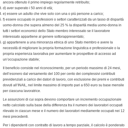
ancora ottenuto il primo impiego regolarmente retribuito;
d) aver superato i 50 anni di età;
e) essere un adulto che vive solo con una o più persone a carico;
f) essere occupato in professioni o settori caratterizzati da un tasso di disparità
uomo-donna che supera almeno del 25 % la disparità media uomo-donna in
tutti i settori economici dello Stato membro interessato se il lavoratore
interessato appartiene al genere sottorappresentato;
g) appartenere a una minoranza etnica di uno Stato membro e avere la
necessità di migliorare la propria formazione linguistica e professionale o la
propria esperienza lavorativa per aumentare le prospettive di accesso ad
un’occupazione stabile;
Il beneficio consiste nel riconoscimento, per un periodo massimo di 24 mesi,
dell’esonero dal versamento del 100 per cento dei complessivi contributi
previdenziali a carico dei datori di lavoro, con esclusione dei premi e contributi
dovuti all’INAIL, nel limite massimo di importo pari a 650 euro su base mensile
per ciascuna lavoratrice.
Le assunzioni di cui sopra devono comportare un incremento occupazionale
netto calcolato sulla base della differenza tra il numero dei lavoratori occupati
rilevato in ciascun mese e il numero dei lavoratori mediamente occupati nei 12
mesi precedenti.
Per i dipendenti con contratto di lavoro a tempo parziale, il calcolo è ponderato