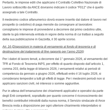
Pertanto, le imprese edili che applicano il Contratto Collettivo Nazionale di
Lavoro sottoscritto da ANCE dovranno indicare il codice “F012” che è quello
assegnato a tale Contratto.
Il medesimo codice alfanumerico dovrà essere inserito dal datore di lavoro nel
prospetto (o cedolino) di paga mensile da consegnare al lavoratore:
consigliamo le imprese di provvedervi a decorrere dal primo cedolino utile,
stante la già intervenuta entrata in vigore della norma di cui trattasi a seguito
della sua pubblicazione in Gazzetta, il 30 aprile scorso.
Art. 16 (Disposizioni in materia di versamento al fondo di tesoreria e di
destinazione del trattamento di fine rapporto per l’anno 2026)
Per i datori di lavoro tenuti, a decorrere dal 1° gennaio 2026, al versamento del
TFR al Fondo di Tesoreria INPS, per effetto di quanto disposto dall’articolo 1,
comma 203, della legge di bilancio 2026, i versamenti relativi ai periodi di
competenza da gennaio a giugno 2026, effettuati entro il 16 luglio 2026, si
considerano tempestivi a tutti gli effetti di legge. Per i medesimi periodi non si
applicano sanzioni civili, né interessi o somme aggiuntive.
Pur in attesa dell’emanazione dei chiarimenti applicativi e operativi da parte
degli Enti competenti, soprattutto per quanto concerne il riconoscimento dei
benefici contributivi introdotti dalla nuova norma, il Servizio sindacale di Ance
Brescia resta a disposizione per ogni ulteriore chiarimento interpretativo si