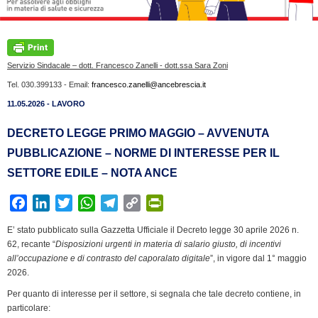
Servizio Sindacale – dott. Francesco Zanelli - dott.ssa Sara Zoni
Tel. 030.399133 - Email:
francesco.zanelli@ancebrescia.it
11.05.2026 - LAVORO
DECRETO LEGGE PRIMO MAGGIO – AVVENUTA
PUBBLICAZIONE – NORME DI INTERESSE PER IL
SETTORE EDILE – NOTA ANCE
F
L
T
W
T
C
P
a
i
w
h
e
o
r
E’ stato pubblicato sulla Gazzetta Ufficiale il Decreto legge 30 aprile 2026 n.
c
n
i
a
l
p
i
62, recante “
Disposizioni urgenti in materia di salario giusto, di incentivi
e
k
t
t
e
y
n
all’occupazione e di contrasto del caporalato digitale
”, in vigore dal 1° maggio
b
e
t
s
g
L
t
2026.
o
d
e
A
r
i
F
Per quanto di interesse per il settore, si segnala che tale decreto contiene, in
o
I
r
p
a
n
r
particolare: