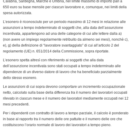
Calabria, Sardegna, Marche e Umbria, nel limite massimo di importo pari a
650 euro su base mensile per ciascun lavoratore e, comunque, nei limiti della
spesa autorizzata.
L’esonero è riconosciuto per un periodo massimo di 12 mesi in relazione alle
assunzioni a tempo indeterminato di soggetti che, alla data dell’assunzione
incentivata, appartengono ad una delle categorie di cui alle lettere dalla a)
(non avere un impiego regolarmente retribuito da almeno sei mesi), nonchè c),
e), g) della definizione di “lavoratore svantaggiato” di cui all’articolo 2 del
regolamento (UE) n. 651/2014 della Commissione, sopra riportate.
L’esonero spetta altresì con riferimento ai soggetti che alla data
dell’assunzione incentivata sono stati occupati a tempo indeterminato alle
dipendenze di un diverso datore di lavoro che ha beneficiato parzialmente
dello stesso esonero.
Le assunzioni di cui sopra devono comportare un incremento occupazionale
netto, calcolato sulla base della differenza tra il numero dei lavoratori occupati
rilevato in ciascun mese e il numero dei lavoratori mediamente occupati nei 12
mesi precedenti.
Per i dipendenti con contratto di lavoro a tempo parziale, il calcolo è ponderato
in base al rapporto tra il numero delle ore pattuite e il numero delle ore che
costituiscono l’orario normale di lavoro dei lavoratori a tempo pieno.