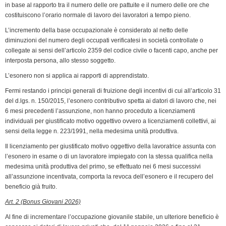
in base al rapporto tra il numero delle ore pattuite e il numero delle ore che
costituiscono l’orario normale di lavoro dei lavoratori a tempo pieno.
L’incremento della base occupazionale è considerato al netto delle
diminuzioni del numero degli occupati verificatesi in società controllate o
collegate ai sensi dell’articolo 2359 del codice civile o facenti capo, anche per
interposta persona, allo stesso soggetto.
L’esonero non si applica ai rapporti di apprendistato.
Fermi restando i principi generali di fruizione degli incentivi di cui all’articolo 31
del d.lgs. n. 150/2015, l’esonero contributivo spetta ai datori di lavoro che, nei
6 mesi precedenti l’assunzione, non hanno proceduto a licenziamenti
individuali per giustificato motivo oggettivo ovvero a licenziamenti collettivi, ai
sensi della legge n. 223/1991, nella medesima unità produttiva.
Il licenziamento per giustificato motivo oggettivo della lavoratrice assunta con
l’esonero in esame o di un lavoratore impiegato con la stessa qualifica nella
medesima unità produttiva del primo, se effettuato nei 6 mesi successivi
all’assunzione incentivata, comporta la revoca dell’esonero e il recupero del
beneficio già fruito.
Art. 2 (Bonus Giovani 2026)
Al fine di incrementare l’occupazione giovanile stabile, un ulteriore beneficio è