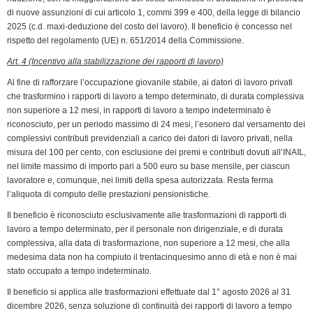
di nuove assunzioni di cui articolo 1, commi 399 e 400, della legge di bilancio
2025 (c.d. maxi-deduzione del costo del lavoro). Il beneficio è concesso nel
rispetto del regolamento (UE) n. 651/2014 della Commissione.
Art. 4 (Incentivo alla stabilizzazione dei rapporti di lavoro)
Al fine di rafforzare l’occupazione giovanile stabile, ai datori di lavoro privati
che trasformino i rapporti di lavoro a tempo determinato, di durata complessiva
non superiore a 12 mesi, in rapporti di lavoro a tempo indeterminato è
riconosciuto, per un periodo massimo di 24 mesi, l’esonero dal versamento dei
complessivi contributi previdenziali a carico dei datori di lavoro privati, nella
misura del 100 per cento, con esclusione dei premi e contributi dovuti all’INAIL,
nel limite massimo di importo pari a 500 euro su base mensile, per ciascun
lavoratore e, comunque, nei limiti della spesa autorizzata. Resta ferma
l’aliquota di computo delle prestazioni pensionistiche.
Il beneficio è riconosciuto esclusivamente alle trasformazioni di rapporti di
lavoro a tempo determinato, per il personale non dirigenziale, e di durata
complessiva, alla data di trasformazione, non superiore a 12 mesi, che alla
medesima data non ha compiuto il trentacinquesimo anno di età e non è mai
stato occupato a tempo indeterminato.
Il beneficio si applica alle trasformazioni effettuate dal 1° agosto 2026 al 31
dicembre 2026, senza soluzione di continuità dei rapporti di lavoro a tempo