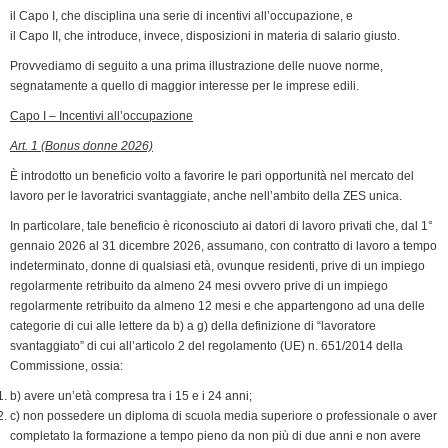
k
n
p
m
k
i
il Capo I, che disciplina una serie di incentivi all’occupazione, e
e
il Capo II, che introduce, invece, disposizioni in materia di salario giusto.
n
Provvediamo di seguito a una prima illustrazione delle nuove norme,
d
segnatamente a quello di maggior interesse per le imprese edili.
l
Capo I – Incentivi all’occupazione
y
Art. 1 (Bonus donne 2026)
È introdotto un beneficio volto a favorire le pari opportunità nel mercato del
lavoro per le lavoratrici svantaggiate, anche nell’ambito della ZES unica.
In particolare, tale beneficio è riconosciuto ai datori di lavoro privati che, dal 1°
gennaio 2026 al 31 dicembre 2026, assumano, con contratto di lavoro a tempo
indeterminato, donne di qualsiasi età, ovunque residenti, prive di un impiego
regolarmente retribuito da almeno 24 mesi ovvero prive di un impiego
regolarmente retribuito da almeno 12 mesi e che appartengono ad una delle
categorie di cui alle lettere da b) a g) della definizione di “lavoratore
svantaggiato” di cui all’articolo 2 del regolamento (UE) n. 651/2014 della
Commissione, ossia:
b) avere un’età compresa tra i 15 e i 24 anni;
c) non possedere un diploma di scuola media superiore o professionale o aver
completato la formazione a tempo pieno da non più di due anni e non avere