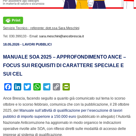
Servizio Tecnico - referente: dott.ssa Sara Meschini
Tel. 030.399133 - Email:
sara.meschini@ancebrescia.it
18.05.2026 - LAVORI PUBBLICI
MANUALE SOA 2025 – APPROFONDIMENTO ANCE –
FOCUS SUI REQUISITI DI CARATTERE SPECIALE E
SUI CEL
F
L
T
W
T
C
P
a
i
w
h
e
o
r
Ance Brescia, facendo seguito a quanto già comunicato sul tema lo scorso
c
n
i
a
l
p
i
ottobre e lo scorso febbraio, comunica che con la pubblicazione, il 28 ottobre
e
k
t
t
e
y
n
2025, del
Manuale sull’attività di qualificazione per l’esecuzione di lavori
b
e
t
s
g
L
t
pubblici di importo superiore a 150.000 euro
(pubblicato in allegato) l’Autorità
Nazionale Anticorruzione ha aggiornato in modo organico le indicazioni
o
d
e
A
r
i
F
operative rivolte alle SOA, con riflessi diretti sulle modalità di accesso delle
o
I
r
p
a
n
r
imprese al sistema di qualificazione.