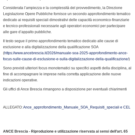
k
n
p
m
k
i
Considerata l’ampiezza e la complessità del provvedimento, la Direzione
e
Legislazione Opere Pubbliche fornisce un secondo approfondimento tematico
n
dedicato ai requisiti speciali dimostrativi delle capacità economico-finanziarie
d
e tecnico-professionali necessarie agli operatori economici per partecipare
l
alle gare d’appalto pubbliche.
y
Il testo segue il primo approfondimento tematico dedicato alle cause di
esclusione e alla digitalizzazione della qualificazione SOA
(
https://www.ancebrescia.it/2026/manuale-soa-2025-approfondimento-ance-
focus-sulle-cause-di-esclusione-e-sulla-digitalizzazione-della-qualificazione/
)
Sono previsti ulteriori focus monotematici su specifici aspetti della disciplina, al
fine di accompagnare le imprese nella corretta applicazione delle nuove
indicazioni operative.
Gli uffici di Ance Brescia rimangono a disposizione per eventuali chiarimenti
ALLEGATO:
Ance_approfondimento_Manuale_SOA_Requisiti_speciali e CEL
ANCE Brescia - Riproduzione e utilizzazione riservata ai sensi dell’art. 65