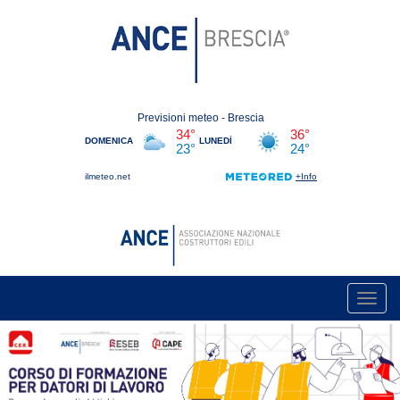
Toggl
navig